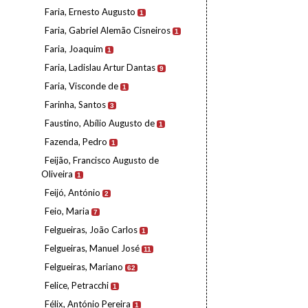
Faria, Ernesto Augusto
1
Faria, Gabriel Alemão Cisneiros
1
Faria, Joaquim
1
Faria, Ladislau Artur Dantas
9
Faria, Visconde de
1
Farinha, Santos
3
Faustino, Abílio Augusto de
1
Fazenda, Pedro
1
Feijão, Francisco Augusto de
Oliveira
1
Feijó, António
2
Feio, Maria
7
Felgueiras, João Carlos
1
Felgueiras, Manuel José
11
Felgueiras, Mariano
62
Felice, Petracchi
1
Félix, António Pereira
1