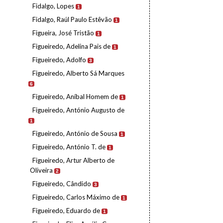
Fidalgo, Lopes
1
Fidalgo, Raúl Paulo Estêvão
1
Figueira, José Tristão
1
Figueiredo, Adelina Pais de
1
Figueiredo, Adolfo
3
Figueiredo, Alberto Sá Marques
6
Figueiredo, Aníbal Homem de
1
Figueiredo, António Augusto de
1
Figueiredo, António de Sousa
1
Figueiredo, António T. de
1
Figueiredo, Artur Alberto de
Oliveira
2
Figueiredo, Cândido
3
Figueiredo, Carlos Máximo de
1
Figueiredo, Eduardo de
1