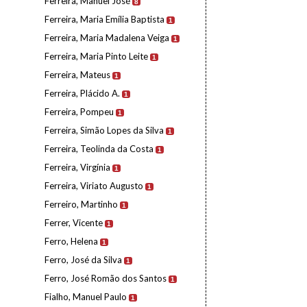
Ferreira, Manuel José
8
Ferreira, Maria Emília Baptista
1
Ferreira, Maria Madalena Veiga
1
Ferreira, Maria Pinto Leite
1
Ferreira, Mateus
1
Ferreira, Plácido A.
1
Ferreira, Pompeu
1
Ferreira, Simão Lopes da Silva
1
Ferreira, Teolinda da Costa
1
Ferreira, Virgínia
1
Ferreira, Viriato Augusto
1
Ferreiro, Martinho
1
Ferrer, Vicente
1
Ferro, Helena
1
Ferro, José da Silva
1
Ferro, José Romão dos Santos
1
Fialho, Manuel Paulo
1