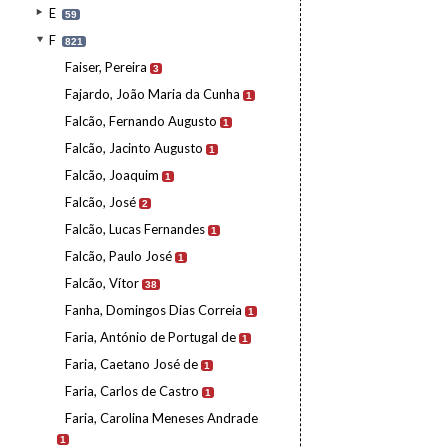
E
59
F
821
Faiser, Pereira
3
Fajardo, João Maria da Cunha
1
Falcão, Fernando Augusto
1
Falcão, Jacinto Augusto
1
Falcão, Joaquim
1
Falcão, José
2
Falcão, Lucas Fernandes
1
Falcão, Paulo José
1
Falcão, Vítor
38
Fanha, Domingos Dias Correia
1
Faria, António de Portugal de
1
Faria, Caetano José de
1
Faria, Carlos de Castro
1
Faria, Carolina Meneses Andrade
1