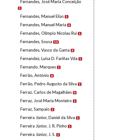
Fernandes, José Maria Conceição
1
Fernandes, Manuel Elias
1
Fernandes, Manuel Maria
4
Fernandes, Olímpio Nicolau Rui
1
Fernandes, Sousa
13
Fernandes, Vasco da Gama
4
Fernandez, Luísa D. Fariñas Vda
1
Fernando, Marques
1
Ferrão, António
4
Ferrão, Pedro Augusto da Silva
1
Ferraz, Carlos de Magalhães
5
Ferraz, José Maria Monteiro
1
Ferraz, Sampaio
1
Ferreira Júnior, Daniel da Silva
1
Ferreira Júnior, J. R. Pinho
1
Ferreira Júnior, J. S.
1