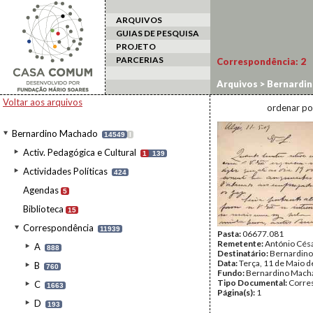
ARQUIVOS
GUIAS DE PESQUISA
PROJETO
PARCERIAS
Correspondência:
2
Arquivos
>
Bernardi
Voltar aos arquivos
ordenar po
Bernardino Machado
14549
I
Activ. Pedagógica e Cultural
1
139
Actividades Políticas
424
Agendas
5
Biblioteca
15
Correspondência
11939
Pasta:
06677.081
Remetente:
António Cés
A
888
Destinatário:
Bernardin
Data:
Terça, 11 de Maio 
B
760
Fundo:
Bernardino Mach
Tipo Documental:
Corre
C
1663
Página(s):
1
D
193