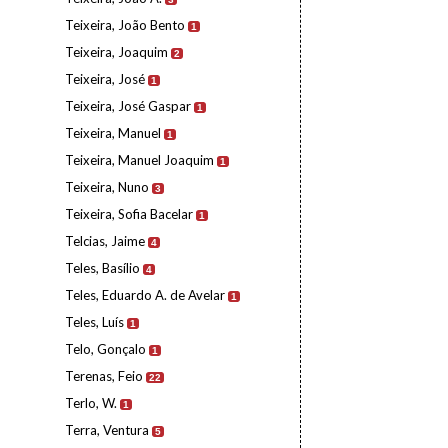
Teixeira, João Bento
1
Teixeira, Joaquim
2
Teixeira, José
1
Teixeira, José Gaspar
1
Teixeira, Manuel
1
Teixeira, Manuel Joaquim
1
Teixeira, Nuno
3
Teixeira, Sofia Bacelar
1
Telcias, Jaime
4
Teles, Basílio
4
Teles, Eduardo A. de Avelar
1
Teles, Luís
1
Telo, Gonçalo
1
Terenas, Feio
22
Terlo, W.
1
Terra, Ventura
5