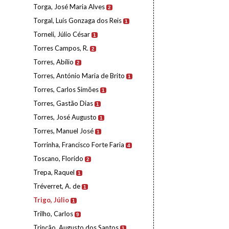
Torga, José Maria Alves
2
Torgal, Luís Gonzaga dos Reis
1
Torneli, Júlio César
1
Torres Campos, R.
2
Torres, Abílio
2
Torres, António Maria de Brito
1
Torres, Carlos Simões
1
Torres, Gastão Dias
1
Torres, José Augusto
1
Torres, Manuel José
1
Torrinha, Francisco Forte Faria
4
Toscano, Florido
2
Trepa, Raquel
1
Tréverret, A. de
1
Trigo, Júlio
1
Trilho, Carlos
9
Trincão, Augusto dos Santos
1