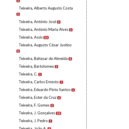
1
Teixeira, Alberto Augusto Costa
1
Teixeira, António José
2
Teixeira, António Maria Alves
2
Teixeira, Assis
24
Teixeira, Augusto César Justino
2
Teixeira, Baltasar de Almeida
4
Teixeira, Bartolomeu
2
Teixeira, C.
1
Teixeira, Carlos Ernesto
1
Teixeira, Eduardo Pinto Santos
1
Teixeira, Ester da Cruz
4
Teixeira, F. Gomes
2
Teixeira, J. Gonçalves
19
Teixeira, J. Pedro
1
Teixeira, João A.
3