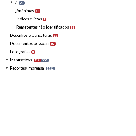
Z
20
_Anónimas
13
_Índices e listas
7
_Remetentes não identificados
92
Desenhos e Caricaturas
18
Documentos pessoais
97
Fotografias
8
Manuscritos
110
393
Recortes/Imprensa
1511