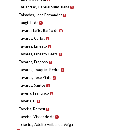
Taillandier, Gabriel Saint-René
2
Talhadas, José Fernandes
1
Tangil, L. de
3
Tavares Leite, Barão de
8
Tavares, Carlos
1
Tavares, Ernesto
1
Tavares, Ernesto Cesta
1
Tavares, Fragoso
2
Tavares, Joaquim Pedro
1
Tavares, José Pinto
3
Tavares, Santos
4
Taveira, Francisco
1
Taveira, L.
3
Taveira, Romeu
1
Taveiro, Visconde de
1
Teixeira, Adolfo Aníbal da Veiga