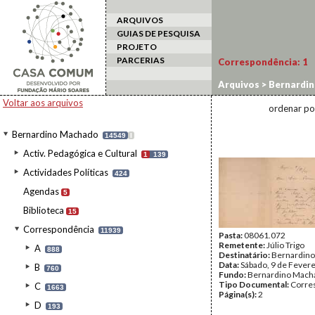
ARQUIVOS
GUIAS DE PESQUISA
PROJETO
PARCERIAS
Correspondência:
1
Arquivos
>
Bernardi
Voltar aos arquivos
ordenar po
Bernardino Machado
14549
I
Activ. Pedagógica e Cultural
1
139
Actividades Políticas
424
Agendas
5
Biblioteca
15
Correspondência
11939
Pasta:
08061.072
Remetente:
Júlio Trigo
A
888
Destinatário:
Bernardin
Data:
Sábado, 9 de Fever
B
760
Fundo:
Bernardino Mach
Tipo Documental:
Corre
C
1663
Página(s):
2
D
193