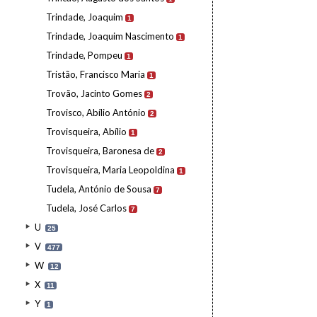
Trindade, Joaquim
1
Trindade, Joaquim Nascimento
1
Trindade, Pompeu
1
Tristão, Francisco Maria
1
Trovão, Jacinto Gomes
2
Trovisco, Abílio António
2
Trovisqueira, Abílio
1
Trovisqueira, Baronesa de
2
Trovisqueira, Maria Leopoldina
1
Tudela, António de Sousa
7
Tudela, José Carlos
7
U
25
V
477
W
12
X
11
Y
1