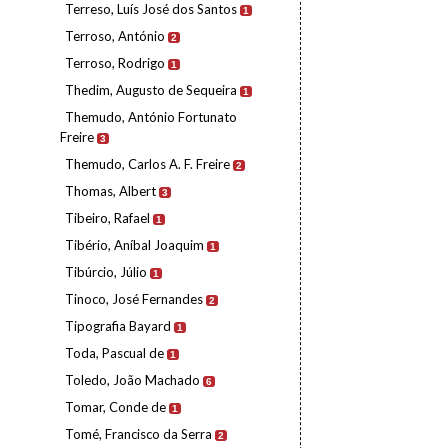
Terreso, Luís José dos Santos
1
Terroso, António
2
Terroso, Rodrigo
1
Thedim, Augusto de Sequeira
1
Themudo, António Fortunato
Freire
3
Themudo, Carlos A. F. Freire
2
Thomas, Albert
3
Tibeiro, Rafael
1
Tibério, Aníbal Joaquim
1
Tibúrcio, Júlio
1
Tinoco, José Fernandes
2
Tipografia Bayard
1
Toda, Pascual de
1
Toledo, João Machado
6
Tomar, Conde de
1
Tomé, Francisco da Serra
2