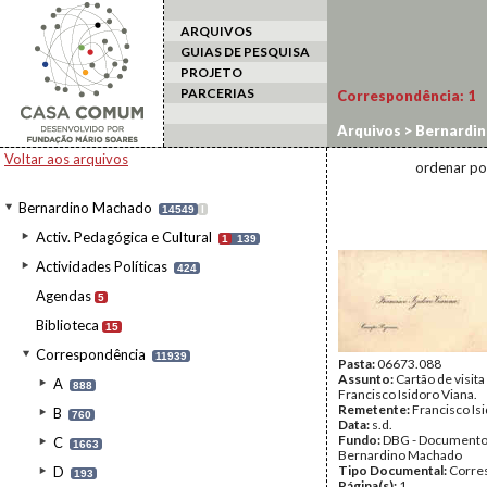
ARQUIVOS
GUIAS DE PESQUISA
PROJETO
PARCERIAS
Correspondência:
1
Arquivos
>
Bernardi
Voltar aos arquivos
ordenar po
Bernardino Machado
14549
I
Activ. Pedagógica e Cultural
1
139
Actividades Políticas
424
Agendas
5
Biblioteca
15
Correspondência
11939
Pasta:
06673.088
Assunto:
Cartão de visita
A
888
Francisco Isidoro Viana.
Remetente:
Francisco Is
B
760
Data:
s.d.
Fundo:
DBG - Document
C
1663
Bernardino Machado
Tipo Documental:
Corre
D
193
Página(s):
1