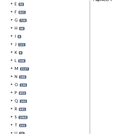
E
59
F
821
G
726
H
46
I
6
J
121
K
9
L
546
M
2127
N
180
O
126
P
853
Q
162
R
691
S
1063
T
241
U
25