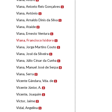
1
Viana, Aniceto Reis Gonçalves
1
Viana, António
1
Viana, Arnaldo Dinis da Silva
1
Viana, Ataíde
2
Viana, Ernesto Ventura
1
Viana, Francisco Isidoro
1
Viana, Jorge Martins Couto
2
Viana, José da Silveira
1
Viana, Júlio César da Cunha
1
Viana, Manuel José de Serpa
4
Viana, Serra
2
Vicente Gándara, Vda. de
1
Vicente Júnior, A.
4
Vicente, Joaquim
1
Victor, Jaime
2
Vidal, Angelina
1