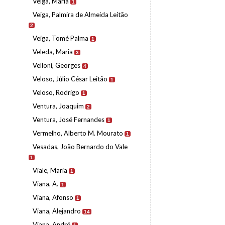
Veiga, Maria
1
Veiga, Palmira de Almeida Leitão
2
Veiga, Tomé Palma
1
Veleda, Maria
3
Velloni, Georges
4
Veloso, Júlio César Leitão
1
Veloso, Rodrigo
1
Ventura, Joaquim
2
Ventura, José Fernandes
1
Vermelho, Alberto M. Mourato
1
Vesadas, João Bernardo do Vale
1
Viale, Maria
1
Viana, A.
1
Viana, Afonso
1
Viana, Alejandro
14
Viana, André