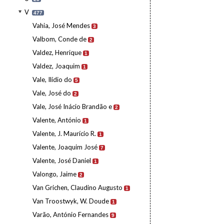
V
477
Vahia, José Mendes
3
Valbom, Conde de
2
Valdez, Henrique
1
Valdez, Joaquim
1
Vale, Ilídio do
5
Vale, José do
2
Vale, José Inácio Brandão e
2
Valente, António
1
Valente, J. Maurício R.
1
Valente, Joaquim José
7
Valente, José Daniel
1
Valongo, Jaime
2
Van Grichen, Claudino Augusto
1
Van Troostwyk, W. Doude
1
Varão, António Fernandes
9