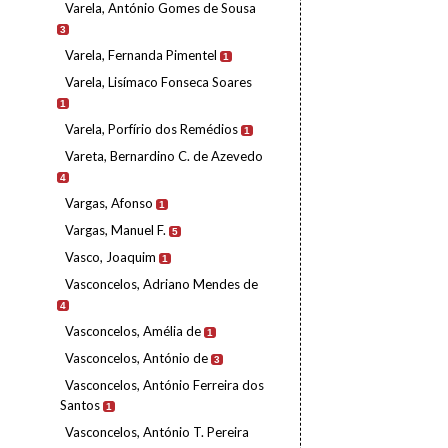
Varela, António Gomes de Sousa
3
Varela, Fernanda Pimentel
1
Varela, Lisímaco Fonseca Soares
1
Varela, Porfírio dos Remédios
1
Vareta, Bernardino C. de Azevedo
4
Vargas, Afonso
1
Vargas, Manuel F.
5
Vasco, Joaquim
1
Vasconcelos, Adriano Mendes de
4
Vasconcelos, Amélia de
1
Vasconcelos, António de
3
Vasconcelos, António Ferreira dos
Santos
1
Vasconcelos, António T. Pereira