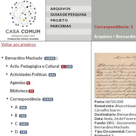
ARQUIVOS
GUIAS DE PESQUISA
PROJETO
PARCERIAS
Correspondência:
1
Arquivos
>
Bernardi
Voltar aos arquivos
Bernardino Machado
14549
I
Activ. Pedagógica e Cultural
1
139
Actividades Políticas
424
Agendas
5
Biblioteca
15
Correspondência
11939
Pasta:
06720.038
Remetente:
Álvaro Novai
A
888
Carvalho Soares
Destinatário:
Bernardin
B
760
Data:
Sexta, 26 de Fevere
Fundo:
DBG - Document
C
1663
Bernardino Machado
Tipo Documental:
Corre
D
193
Página(s):
3