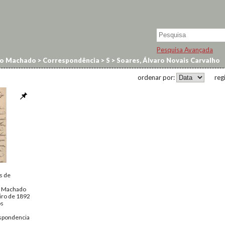
Pesquisa Avançada
no Machado
>
Correspondência
>
S
>
Soares, Álvaro Novais Carvalho
ordenar por:
reg
s de
o Machado
iro de 1892
os
spondencia