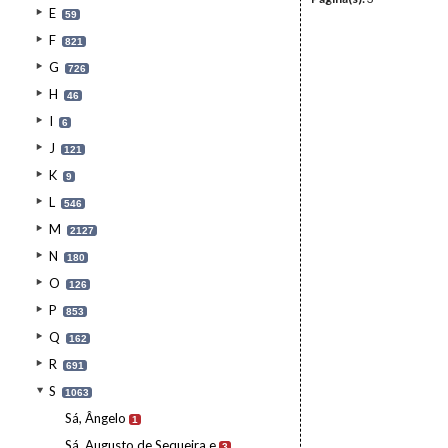
E
59
F
821
G
726
H
46
I
6
J
121
K
9
L
546
M
2127
N
180
O
126
P
853
Q
162
R
691
S
1063
Sá, Ângelo
1
Sá, Augusto de Sequeira e
3