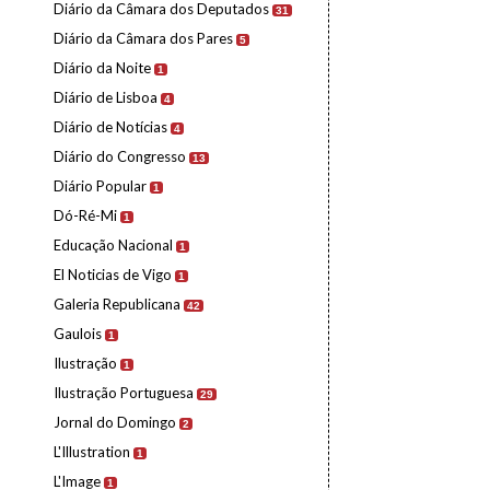
Diário da Câmara dos Deputados
31
Diário da Câmara dos Pares
5
Diário da Noite
1
Diário de Lisboa
4
Diário de Notícias
4
Diário do Congresso
13
Diário Popular
1
Dó-Ré-Mi
1
Educação Nacional
1
El Noticias de Vigo
1
Galeria Republicana
42
Gaulois
1
Ilustração
1
Ilustração Portuguesa
29
Jornal do Domingo
2
L'Illustration
1
L'Image
1