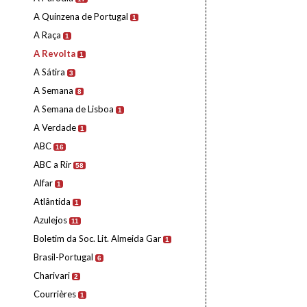
A Quinzena de Portugal
1
A Raça
1
A Revolta
1
A Sátira
3
A Semana
8
A Semana de Lisboa
1
A Verdade
1
ABC
16
ABC a Rir
58
Alfar
1
Atlântida
1
Azulejos
11
Boletim da Soc. Lit. Almeida Gar
1
Brasil-Portugal
6
Charivari
2
Courrières
1