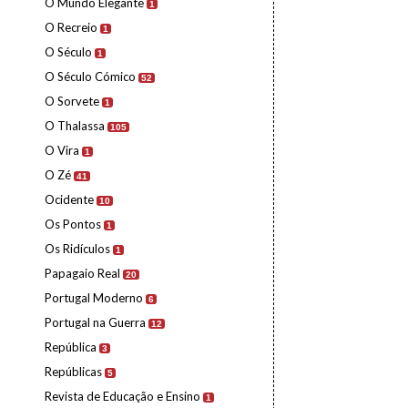
O Mundo Elegante
1
O Recreio
1
O Século
1
O Século Cómico
52
O Sorvete
1
O Thalassa
105
O Vira
1
O Zé
41
Ocidente
10
Os Pontos
1
Os Ridículos
1
Papagaio Real
20
Portugal Moderno
6
Portugal na Guerra
12
República
3
Repúblicas
5
Revista de Educação e Ensino
1