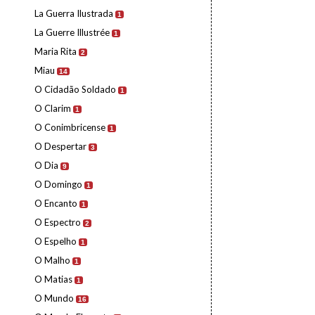
La Guerra Ilustrada
1
La Guerre Illustrée
1
Maria Rita
2
Miau
14
O Cidadão Soldado
1
O Clarim
1
O Conimbricense
1
O Despertar
3
O Dia
9
O Domingo
1
O Encanto
1
O Espectro
2
O Espelho
1
O Malho
1
O Matias
1
O Mundo
16