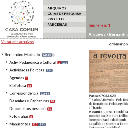
ARQUIVOS
GUIAS DE PESQUISA
PROJETO
PARCERIAS
Imprensa:
1
Arquivos
>
Bernardi
Voltar aos arquivos
ordenar po
Bernardino Machado
14549
I
Activ. Pedagógica e Cultural
1
139
Actividades Políticas
424
Agendas
5
Biblioteca
15
Correspondência
11939
Pasta:
07053.025
Título:
A Revolta. Pela R
Desenhos e Caricaturas
18
da República, Pela Legali
a Tirania
Documentos pessoais
97
Assunto:
Jornal republic
oposição à Ditadura Milita
Fotografias
8
Reorganização da Repúblic
Legalidade Contra a Tirani
Manuscritos
110
393
Defesa da República].