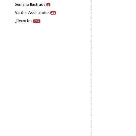
Semana Ilustrada
1
Varões Assinalados
43
_Recortes
787