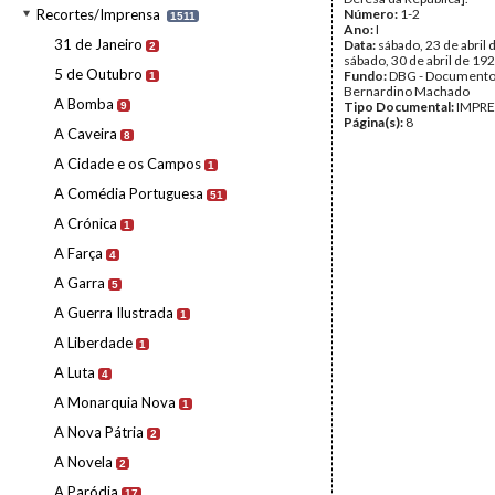
Recortes/Imprensa
Número:
1-2
1511
Ano:
I
31 de Janeiro
Data:
sábado, 23 de abril 
2
sábado, 30 de abril de 19
5 de Outubro
Fundo:
DBG - Document
1
Bernardino Machado
A Bomba
Tipo Documental:
IMPR
9
Página(s):
8
A Caveira
8
A Cidade e os Campos
1
A Comédia Portuguesa
51
A Crónica
1
A Farça
4
A Garra
5
A Guerra Ilustrada
1
A Liberdade
1
A Luta
4
A Monarquia Nova
1
A Nova Pátria
2
A Novela
2
A Paródia
17