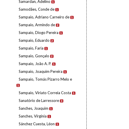
Samardan, Adelino
1
Samodães, Conde de
1
Sampaio, Adriano Carneiro de
1
Sampaio, Armindo de
2
Sampaio, Diogo Pereira
1
Sampaio, Eduardo
2
Sampaio, Faria
1
Sampaio, Gonçalo
2
Sampaio, João A. P.
1
Sampaio, Joaquim Pereira
1
Sampaio, Tomás Pizarro Melo e
1
Sampaio, Viriato Correia Costa
1
Sanatório de Larressore
3
Sanches, Joaquim
1
Sanches, Virgínia
1
Sánchez Cuesta, Léon
1