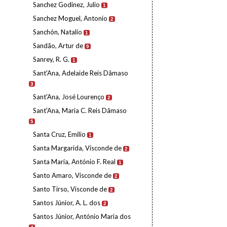
Sanchez Godinez, Julio
1
Sanchez Moguel, Antonio
2
Sanchón, Natalio
1
Sandão, Artur de
9
Sanrey, R. G.
1
Sant'Ana, Adelaide Reis Dâmaso
3
Sant'Ana, José Lourenço
2
Sant'Ana, Maria C. Reis Dâmaso
5
Santa Cruz, Emilio
1
Santa Margarida, Visconde de
2
Santa Maria, António F. Real
1
Santo Amaro, Visconde de
2
Santo Tirso, Visconde de
2
Santos Júnior, A. L. dos
2
Santos Júnior, António Maria dos