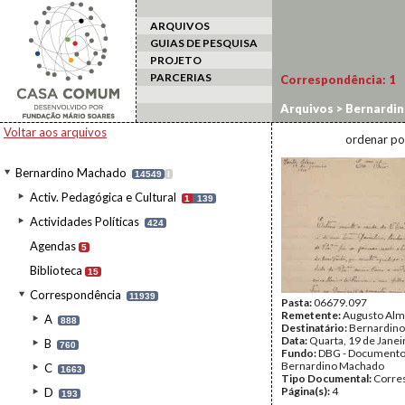
ARQUIVOS
GUIAS DE PESQUISA
PROJETO
PARCERIAS
Correspondência:
1
Arquivos
>
Bernardi
Voltar aos arquivos
ordenar po
Bernardino Machado
14549
I
Activ. Pedagógica e Cultural
1
139
Actividades Políticas
424
Agendas
5
Biblioteca
15
Correspondência
11939
Pasta:
06679.097
Remetente:
Augusto Alme
A
888
Destinatário:
Bernardin
Data:
Quarta, 19 de Janei
B
760
Fundo:
DBG - Document
Bernardino Machado
C
1663
Tipo Documental:
Corre
Página(s):
4
D
193