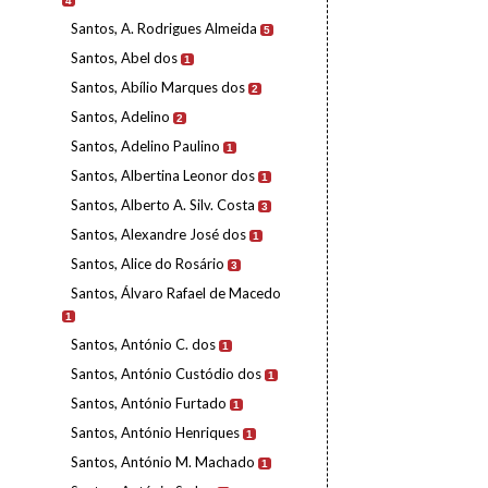
4
Santos, A. Rodrigues Almeida
5
Santos, Abel dos
1
Santos, Abílio Marques dos
2
Santos, Adelino
2
Santos, Adelino Paulino
1
Santos, Albertina Leonor dos
1
Santos, Alberto A. Silv. Costa
3
Santos, Alexandre José dos
1
Santos, Alice do Rosário
3
Santos, Álvaro Rafael de Macedo
1
Santos, António C. dos
1
Santos, António Custódio dos
1
Santos, António Furtado
1
Santos, António Henriques
1
Santos, António M. Machado
1