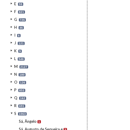
E
59
F
821
G
726
H
46
I
6
J
121
K
9
L
546
M
2127
N
180
O
126
P
853
Q
162
R
691
S
1063
Sá, Ângelo
1
Sá, Augusto de Sequeira e
3