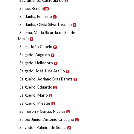
Sacramento, Custódia do
1
Sahue, Renée
10
Saldanha, Eduardo
2
Saldanha, Olívia Silva Toscana
1
Salema, Maria Ricarda de Sande
Mexia
1
Sales, João Capelo
2
Salgado, Augusto
1
Salgado, Heliodoro
2
Salgado, José J. de Araújo
2
Salgueiro, Adriano Dias Barata
2
Salgueiro, Eduardo
2
Salgueiro, Mário
2
Salgueiro, Prestes
3
Salmeron y Garcia, Nicolas
1
Saloio Júnior, António Cristiano
1
Salvador, Palmira de Sousa
2