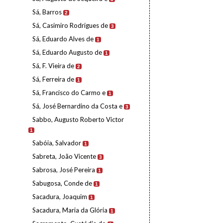
Sá, Barros
2
Sá, Casimiro Rodrigues de
3
Sá, Eduardo Alves de
1
Sá, Eduardo Augusto de
1
Sá, F. Vieira de
2
Sá, Ferreira de
1
Sá, Francisco do Carmo e
1
Sá, José Bernardino da Costa e
3
Sabbo, Augusto Roberto Victor
1
Sabóia, Salvador
1
Sabreta, João Vicente
3
Sabrosa, José Pereira
1
Sabugosa, Conde de
1
Sacadura, Joaquim
1
Sacadura, Maria da Glória
1