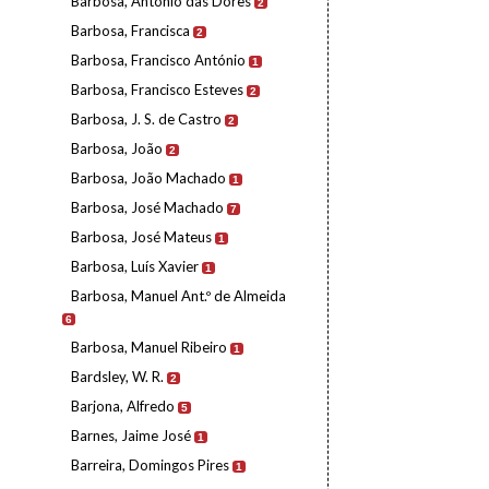
Barbosa, António das Dores
2
Barbosa, Francisca
2
Barbosa, Francisco António
1
Barbosa, Francisco Esteves
2
Barbosa, J. S. de Castro
2
Barbosa, João
2
Barbosa, João Machado
1
Barbosa, José Machado
7
Barbosa, José Mateus
1
Barbosa, Luís Xavier
1
Barbosa, Manuel Ant.º de Almeida
6
Barbosa, Manuel Ribeiro
1
Bardsley, W. R.
2
Barjona, Alfredo
5
Barnes, Jaime José
1
Barreira, Domingos Pires
1