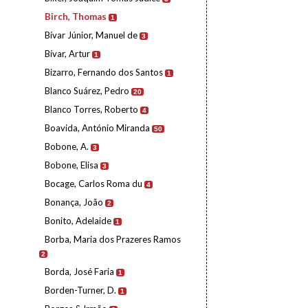
Birch, Thomas
1
Bívar Júnior, Manuel de
3
Bívar, Artur
1
Bizarro, Fernando dos Santos
1
Blanco Suárez, Pedro
20
Blanco Torres, Roberto
4
Boavida, António Miranda
50
Bobone, A.
3
Bobone, Elisa
3
Bocage, Carlos Roma du
4
Bonança, João
2
Bonito, Adelaide
1
Borba, Maria dos Prazeres Ramos
2
Borda, José Faria
1
Borden-Turner, D.
1