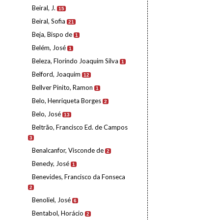
Beiral, J.
15
Beiral, Sofia
21
Beja, Bispo de
1
Belém, José
1
Beleza, Florindo Joaquim Silva
1
Belford, Joaquim
12
Bellver Pinito, Ramon
1
Belo, Henriqueta Borges
2
Belo, José
13
Beltrão, Francisco Ed. de Campos
3
Benalcanfor, Visconde de
2
Benedy, José
1
Benevides, Francisco da Fonseca
2
Benoliel, José
6
Bentabol, Horácio
2