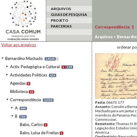
ARQUIVOS
GUIAS DE PESQUISA
PROJETO
PARCERIAS
Correspondência:
1
Arquivos
>
Bernardi
Voltar aos arquivos
ordenar po
Bernardino Machado
14549
I
Activ. Pedagógica e Cultural
1
139
Actividades Políticas
424
Agendas
5
Biblioteca
15
Correspondência
11939
Pasta:
06673.177
Assunto:
Convite a Bern
A
888
Machado para um jantar 
membros da Panama-Paci
B
760
Commission.
Remetente:
Thomas N. Bi
Babo, Carlos
1
Legação dos Estados Uni
América
Babo, Luísa de Freitas
1
Destinatário:
Bernardin