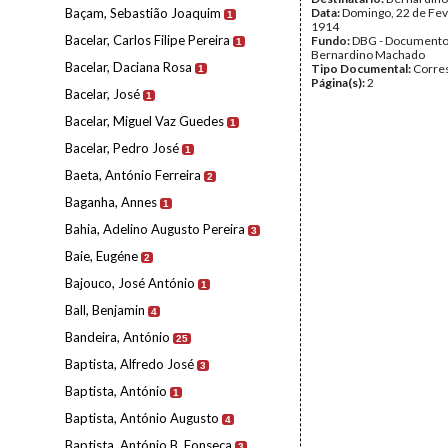
Baçam, Sebastião Joaquim
Data:
Domingo, 22 de Fev
1
1914
Bacelar, Carlos Filipe Pereira
Fundo:
DBG - Document
1
Bernardino Machado
Bacelar, Daciana Rosa
Tipo Documental:
Corre
1
Página(s):
2
Bacelar, José
1
Bacelar, Miguel Vaz Guedes
1
Bacelar, Pedro José
1
Baeta, António Ferreira
2
Baganha, Annes
1
Bahia, Adelino Augusto Pereira
3
Baie, Eugéne
2
Bajouco, José António
1
Ball, Benjamin
4
Bandeira, António
25
Baptista, Alfredo José
3
Baptista, António
1
Baptista, António Augusto
4
Baptista, António B. Fonseca
3