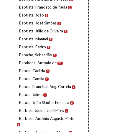
Baptista, Francisco de Paula
1
Baptista, João
1
Baptista, José Simões
1
Baptista, Júlio de Oliveira
1
Baptista, Manuel
2
Baptista, Pedro
1
Baracho, Sebastião
1
Barahona, António de
21
Barata, Cacilda
5
Barata, Camila
1
Barata, Francisco Aug. Correia
7
Barata, Jaime
1
Barata, João Simões Fonseca
2
Barbosa Júnior, José Pires
2
Barbosa, António Augusto Pinto
1