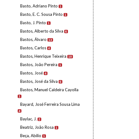
Basto, Adriano Pinto
1
Basto, E. C. Sousa Pinto
1
Basto, J. Pinto
1
Bastos, Alberto da Silva
6
Bastos, Álvaro
13
Bastos, Carlos
4
Bastos, Henrique Teixeira
10
Bastos, João Pereira
1
Bastos, José
4
Bastos, José da Silva
6
Bastos, Manuel Caldeira Cayolla
1
Bayard, José Ferreira Sousa Lima
4
Baylac, J.
2
Beatriz, João Rosa
1
Beça, Abílio
1