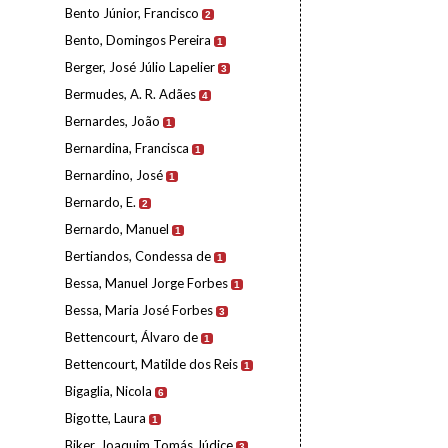
Bento Júnior, Francisco
2
Bento, Domingos Pereira
1
Berger, José Júlio Lapelier
3
Bermudes, A. R. Adães
4
Bernardes, João
1
Bernardina, Francisca
1
Bernardino, José
1
Bernardo, E.
2
Bernardo, Manuel
1
Bertiandos, Condessa de
1
Bessa, Manuel Jorge Forbes
1
Bessa, Maria José Forbes
3
Bettencourt, Álvaro de
1
Bettencourt, Matilde dos Reis
1
Bigaglia, Nicola
6
Bigotte, Laura
1
Biker, Joaquim Tomás Júdice
3