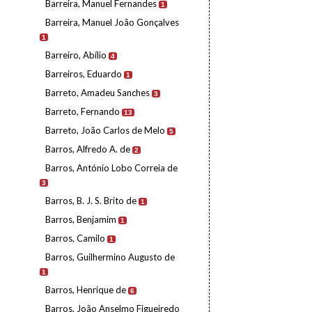
Barreira, Manuel Fernandes
1
Barreira, Manuel João Gonçalves
1
Barreiro, Abílio
4
Barreiros, Eduardo
1
Barreto, Amadeu Sanches
3
Barreto, Fernando
13
Barreto, João Carlos de Melo
5
Barros, Alfredo A. de
2
Barros, António Lobo Correia de
3
Barros, B. J. S. Brito de
1
Barros, Benjamim
1
Barros, Camilo
1
Barros, Guilhermino Augusto de
1
Barros, Henrique de
6
Barros, João Anselmo Figueiredo