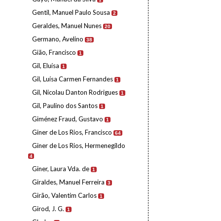
Gentil, Manuel Paulo Sousa
2
Geraldes, Manuel Nunes
20
Germano, Avelino
38
Gião, Francisco
1
Gil, Eluísa
1
Gil, Luísa Carmen Fernandes
1
Gil, Nicolau Danton Rodrigues
1
Gil, Paulino dos Santos
1
Giménez Fraud, Gustavo
1
Giner de Los Rios, Francisco
64
Giner de Los Rios, Hermenegildo
4
Giner, Laura Vda. de
1
Giraldes, Manuel Ferreira
3
Girão, Valentim Carlos
1
Girod, J. G.
1