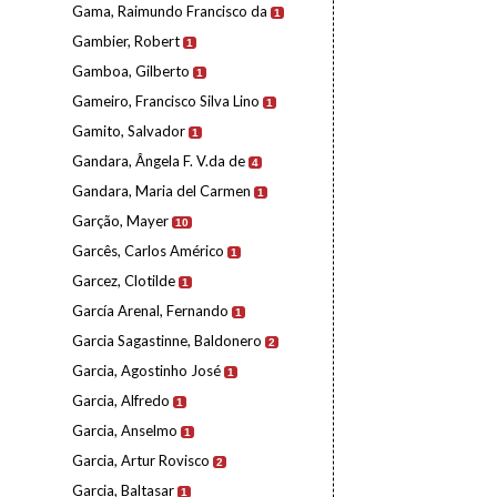
Gama, Raimundo Francisco da
1
Gambier, Robert
1
Gamboa, Gilberto
1
Gameiro, Francisco Silva Lino
1
Gamito, Salvador
1
Gandara, Ângela F. V.da de
4
Gandara, Maria del Carmen
1
Garção, Mayer
10
Garcês, Carlos Américo
1
Garcez, Clotilde
1
García Arenal, Fernando
1
Garcia Sagastinne, Baldonero
2
Garcia, Agostinho José
1
Garcia, Alfredo
1
Garcia, Anselmo
1
Garcia, Artur Rovisco
2
Garcia, Baltasar
1