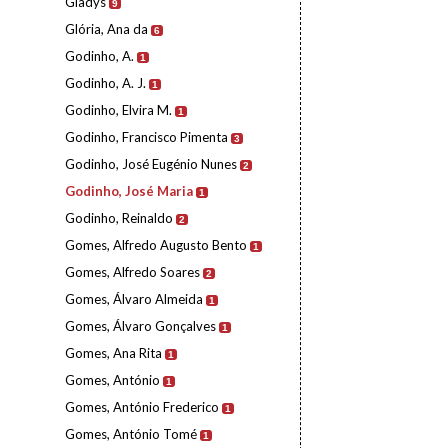
Gladys
9
Glória, Ana da
6
Godinho, A.
1
Godinho, A. J.
1
Godinho, Elvira M.
1
Godinho, Francisco Pimenta
3
Godinho, José Eugénio Nunes
2
Godinho, José Maria
1
Godinho, Reinaldo
2
Gomes, Alfredo Augusto Bento
1
Gomes, Alfredo Soares
2
Gomes, Álvaro Almeida
1
Gomes, Álvaro Gonçalves
1
Gomes, Ana Rita
1
Gomes, António
1
Gomes, António Frederico
1
Gomes, António Tomé
1