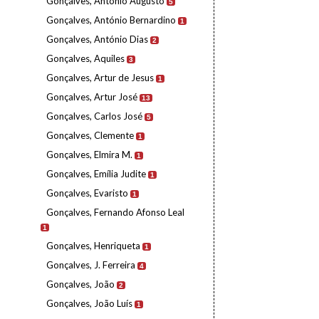
Gonçalves, António Augusto
5
Gonçalves, António Bernardino
1
Gonçalves, António Dias
2
Gonçalves, Aquiles
3
Gonçalves, Artur de Jesus
1
Gonçalves, Artur José
13
Gonçalves, Carlos José
5
Gonçalves, Clemente
1
Gonçalves, Elmira M.
1
Gonçalves, Emília Judite
1
Gonçalves, Evaristo
1
Gonçalves, Fernando Afonso Leal
1
Gonçalves, Henriqueta
1
Gonçalves, J. Ferreira
4
Gonçalves, João
2
Gonçalves, João Luís
1