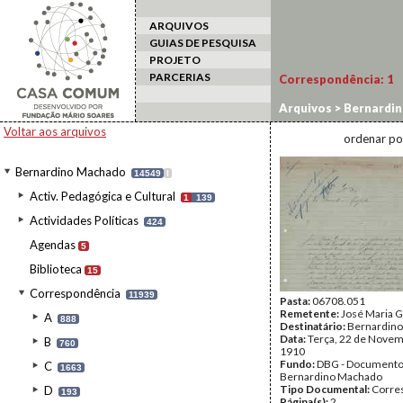
ARQUIVOS
GUIAS DE PESQUISA
PROJETO
PARCERIAS
Correspondência:
1
Arquivos
>
Bernardi
Voltar aos arquivos
ordenar po
Bernardino Machado
14549
I
Activ. Pedagógica e Cultural
1
139
Actividades Políticas
424
Agendas
5
Biblioteca
15
Correspondência
11939
Pasta:
06708.051
Remetente:
José Maria 
A
888
Destinatário:
Bernardin
Data:
Terça, 22 de Novem
B
760
1910
Fundo:
DBG - Document
C
1663
Bernardino Machado
Tipo Documental:
Corre
D
193
Página(s):
2