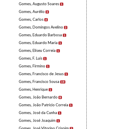
Gomes, Augusto Soares
1
Gomes, Aurélio
3
Gomes, Carlos
4
Gomes, Domingos Avelino
2
Gomes, Eduardo Barbosa
1
Gomes, Eduardo Maria
1
Gomes, Eliseu Correia
1
Gomes, F. Luís
1
Gomes, Firmino
1
Gomes, Francisco de Jesus
1
Gomes, Francisco Sousa
19
Gomes, Henrique
1
Gomes, João Bernardo
8
Gomes, João Patrício Correia
1
Gomes, José da Cunha
1
Gomes, José Joaquim
1
Gomes, José Vitorino Crispim
2