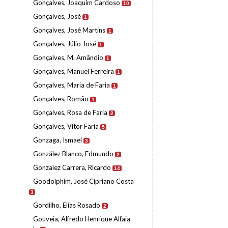
Gonçalves, Joaquim Cardoso
10
Gonçalves, José
1
Gonçalves, José Martins
1
Gonçalves, Júlio José
1
Gonçalves, M. Amândio
1
Gonçalves, Manuel Ferreira
1
Gonçalves, Maria de Faria
1
Gonçalves, Romão
1
Gonçalves, Rosa de Faria
2
Gonçalves, Vítor Faria
5
Gonzaga, Ismael
3
González Blanco, Edmundo
2
Gonzalez Carrera, Ricardo
14
Goodolphim, José Cipriano Costa
3
Gordilho, Elias Rosado
2
Gouveia, Alfredo Henrique Alfaia