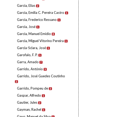
Garcia, Elias
2
Garcia, Emília C. Pereira Castro
1
Garcia, Frederico Ressano
1
Garcia, José
1
Garcia, Manuel Emídio
8
Garcia, Miguel Vitorino Pereira
1
Garcia-Sclara, José
1
Garofalo, F. P.
1
Garra, Amado
7
Garrido, António
3
Garrido, José Guedes Coutinho
2
Garrido, Pompeu de
2
Gaspar, Alfredo
1
Gautier, Jules
2
Gayman, Rachel
1
Gayo, Manuel da Silva
1