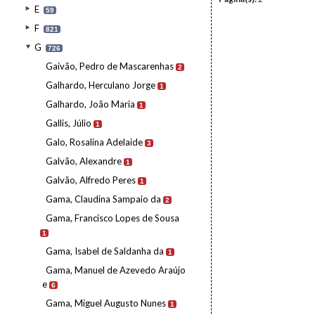
E
59
F
821
G
726
Gaivão, Pedro de Mascarenhas
2
Galhardo, Herculano Jorge
1
Galhardo, João Maria
1
Gallis, Júlio
1
Galo, Rosalina Adelaide
3
Galvão, Alexandre
1
Galvão, Alfredo Peres
1
Gama, Claudina Sampaio da
2
Gama, Francisco Lopes de Sousa
1
Gama, Isabel de Saldanha da
1
Gama, Manuel de Azevedo Araújo
e
6
Gama, Miguel Augusto Nunes
1