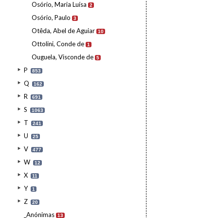
Osório, Maria Luísa
2
Osório, Paulo
3
Otêda, Abel de Aguiar
10
Ottolini, Conde de
1
Ouguela, Visconde de
5
P
853
Q
162
R
691
S
1063
T
241
U
25
V
477
W
12
X
11
Y
1
Z
20
_Anónimas
13