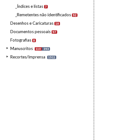
_Índices e listas
7
_Remetentes não identificados
92
Desenhos e Caricaturas
18
Documentos pessoais
97
Fotografias
8
Manuscritos
110
393
Recortes/Imprensa
1511