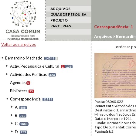
ARQUIVOS
GUIAS DE PESQUISA
PROJETO
PARCERIAS
Correspondência:
1
Arquivos
>
Bernardi
Voltar aos arquivos
ordenar po
Bernardino Machado
14549
I
Activ. Pedagógica e Cultural
1
139
Actividades Políticas
424
Agendas
5
Biblioteca
15
Correspondência
11939
Pasta:
08060.022
Remetente:
Alfredo de O
A
888
Destinatário:
Bernardino
Ministro dos Negócios Es
B
760
Data:
c. Março de 1911
Fundo:
Bernardino Mach
C
1663
Tipo Documental:
Corre
Página(s):
2
D
193