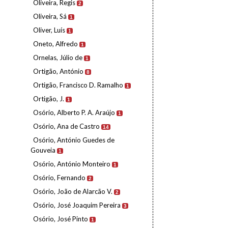
Oliveira, Regis
2
Oliveira, Sá
1
Oliver, Luís
1
Oneto, Alfredo
1
Ornelas, Júlio de
1
Ortigão, António
8
Ortigão, Francisco D. Ramalho
1
Ortigão, J.
1
Osório, Alberto P. A. Araújo
1
Osório, Ana de Castro
14
Osório, António Guedes de
Gouveia
1
Osório, António Monteiro
1
Osório, Fernando
2
Osório, João de Alarcão V.
2
Osório, José Joaquim Pereira
3
Osório, José Pinto
1