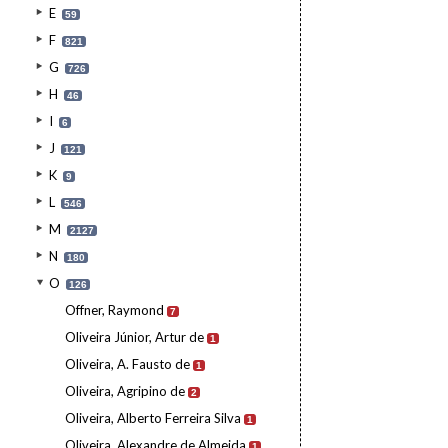
E
59
F
821
G
726
H
46
I
6
J
121
K
9
L
546
M
2127
N
180
O
126
Offner, Raymond
7
Oliveira Júnior, Artur de
1
Oliveira, A. Fausto de
1
Oliveira, Agripino de
2
Oliveira, Alberto Ferreira Silva
1
Oliveira, Alexandre de Almeida
1