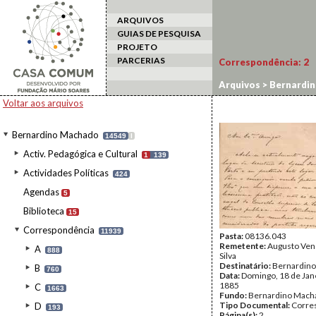
ARQUIVOS
GUIAS DE PESQUISA
PROJETO
PARCERIAS
Correspondência:
2
Arquivos
>
Bernardi
Voltar aos arquivos
Bernardino Machado
14549
I
Activ. Pedagógica e Cultural
1
139
Actividades Políticas
424
Agendas
5
Biblioteca
15
Correspondência
11939
Pasta:
08136.043
Remetente:
Augusto Ven
A
888
Silva
Destinatário:
Bernardin
B
760
Data:
Domingo, 18 de Jan
1885
C
1663
Fundo:
Bernardino Mach
Tipo Documental:
Corre
D
193
Página(s):
2