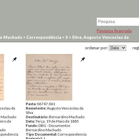
Pesquisa Avançada
no Machado
>
Correspondência
>
S
>
Silva, Augusto Venceslau da
ordenar por:
reg
Pasta:
06747.061
ceslau da
Remetente:
Augusto Venceslau da
Silva
o Machado
Destinatário:
Bernardino Machado
eiro de
Data:
Terça, 19 de Maio de 1885
Fundo:
DBG - Documentos
ado
Bernardino Machado
spondencia
Tipo Documental:
Correspondencia
Página(s):
1