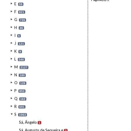
E
59
F
821
G
726
H
46
I
6
J
121
K
9
L
546
M
2127
N
180
O
126
P
853
Q
162
R
691
S
1063
Sá, Ângelo
1
Sá, Augusto de Sequeira e
3