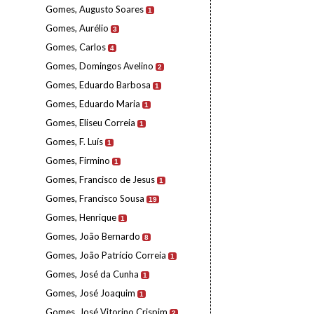
Gomes, Augusto Soares
1
Gomes, Aurélio
3
Gomes, Carlos
4
Gomes, Domingos Avelino
2
Gomes, Eduardo Barbosa
1
Gomes, Eduardo Maria
1
Gomes, Eliseu Correia
1
Gomes, F. Luís
1
Gomes, Firmino
1
Gomes, Francisco de Jesus
1
Gomes, Francisco Sousa
19
Gomes, Henrique
1
Gomes, João Bernardo
8
Gomes, João Patrício Correia
1
Gomes, José da Cunha
1
Gomes, José Joaquim
1
Gomes, José Vitorino Crispim
2