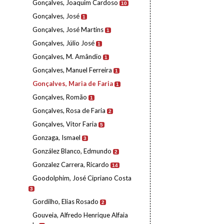
Gonçalves, Joaquim Cardoso
10
Gonçalves, José
1
Gonçalves, José Martins
1
Gonçalves, Júlio José
1
Gonçalves, M. Amândio
1
Gonçalves, Manuel Ferreira
1
Gonçalves, Maria de Faria
1
Gonçalves, Romão
1
Gonçalves, Rosa de Faria
2
Gonçalves, Vítor Faria
5
Gonzaga, Ismael
3
González Blanco, Edmundo
2
Gonzalez Carrera, Ricardo
14
Goodolphim, José Cipriano Costa
3
Gordilho, Elias Rosado
2
Gouveia, Alfredo Henrique Alfaia