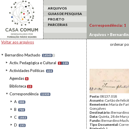
ARQUIVOS
GUIAS DE PESQUISA
PROJETO
PARCERIAS
Correspondência:
1
Arquivos
>
Bernardi
Voltar aos arquivos
ordenar po
Bernardino Machado
14549
I
Activ. Pedagógica e Cultural
1
139
Actividades Políticas
424
Agendas
5
Biblioteca
15
Correspondência
11939
Pasta:
08137.018
Assunto:
Cartão de felici
A
888
Remetente:
Maria de Far
Gonçalves
B
760
Destinatário:
Bernardin
Data:
Quinta, 28 de Març
C
1663
Fundo:
Bernardino Mach
Tipo Documental:
Corre
D
193
Página(s):
1