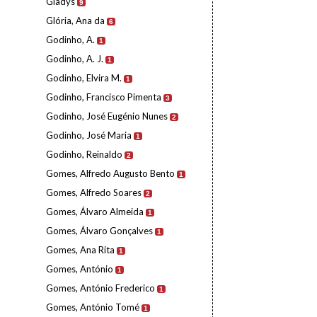
Gladys
9
Glória, Ana da
6
Godinho, A.
1
Godinho, A. J.
1
Godinho, Elvira M.
1
Godinho, Francisco Pimenta
3
Godinho, José Eugénio Nunes
2
Godinho, José Maria
1
Godinho, Reinaldo
2
Gomes, Alfredo Augusto Bento
1
Gomes, Alfredo Soares
2
Gomes, Álvaro Almeida
1
Gomes, Álvaro Gonçalves
1
Gomes, Ana Rita
1
Gomes, António
1
Gomes, António Frederico
1
Gomes, António Tomé
1