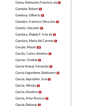
Gama, Raimundo Francisco da
1
Gambier, Robert
1
Gamboa, Gilberto
1
Gameiro, Francisco Silva Lino
1
Gamito, Salvador
1
Gandara, Ângela F. V.da de
4
Gandara, Maria del Carmen
1
Garção, Mayer
10
Garcês, Carlos Américo
1
Garcez, Clotilde
1
García Arenal, Fernando
1
Garcia Sagastinne, Baldonero
2
Garcia, Agostinho José
1
Garcia, Alfredo
1
Garcia, Anselmo
1
Garcia, Artur Rovisco
2
Garcia, Baltasar
1