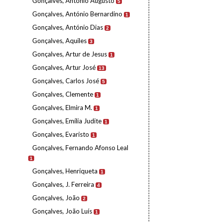
Gonçalves, António Augusto
5
Gonçalves, António Bernardino
1
Gonçalves, António Dias
2
Gonçalves, Aquiles
3
Gonçalves, Artur de Jesus
1
Gonçalves, Artur José
13
Gonçalves, Carlos José
5
Gonçalves, Clemente
1
Gonçalves, Elmira M.
1
Gonçalves, Emília Judite
1
Gonçalves, Evaristo
1
Gonçalves, Fernando Afonso Leal
1
Gonçalves, Henriqueta
1
Gonçalves, J. Ferreira
4
Gonçalves, João
2
Gonçalves, João Luís
1