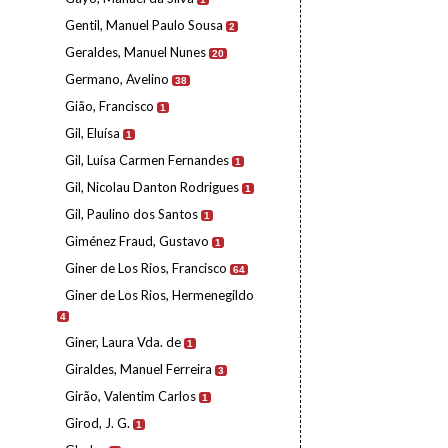
Gentil, Manuel Paulo Sousa
2
Geraldes, Manuel Nunes
20
Germano, Avelino
38
Gião, Francisco
1
Gil, Eluísa
1
Gil, Luísa Carmen Fernandes
1
Gil, Nicolau Danton Rodrigues
1
Gil, Paulino dos Santos
1
Giménez Fraud, Gustavo
1
Giner de Los Rios, Francisco
64
Giner de Los Rios, Hermenegildo
4
Giner, Laura Vda. de
1
Giraldes, Manuel Ferreira
3
Girão, Valentim Carlos
1
Girod, J. G.
1