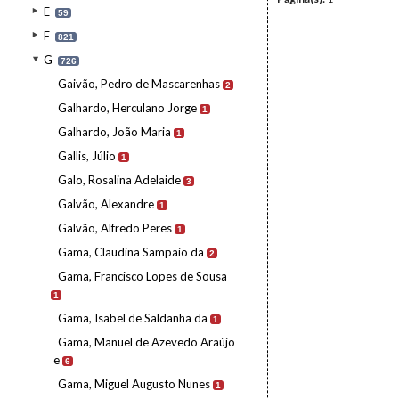
E
59
F
821
G
726
Gaivão, Pedro de Mascarenhas
2
Galhardo, Herculano Jorge
1
Galhardo, João Maria
1
Gallis, Júlio
1
Galo, Rosalina Adelaide
3
Galvão, Alexandre
1
Galvão, Alfredo Peres
1
Gama, Claudina Sampaio da
2
Gama, Francisco Lopes de Sousa
1
Gama, Isabel de Saldanha da
1
Gama, Manuel de Azevedo Araújo
e
6
Gama, Miguel Augusto Nunes
1