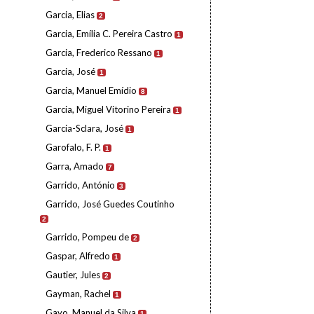
Garcia, Elias
2
Garcia, Emília C. Pereira Castro
1
Garcia, Frederico Ressano
1
Garcia, José
1
Garcia, Manuel Emídio
8
Garcia, Miguel Vitorino Pereira
1
Garcia-Sclara, José
1
Garofalo, F. P.
1
Garra, Amado
7
Garrido, António
3
Garrido, José Guedes Coutinho
2
Garrido, Pompeu de
2
Gaspar, Alfredo
1
Gautier, Jules
2
Gayman, Rachel
1
Gayo, Manuel da Silva
1