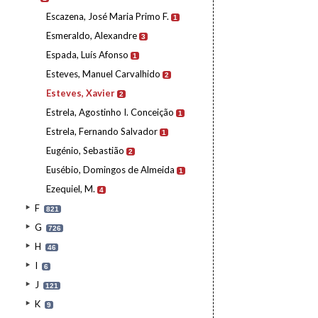
Escazena, José Maria Primo F.
1
Esmeraldo, Alexandre
3
Espada, Luís Afonso
1
Esteves, Manuel Carvalhido
2
Esteves, Xavier
2
Estrela, Agostinho I. Conceição
1
Estrela, Fernando Salvador
1
Eugénio, Sebastião
2
Eusébio, Domingos de Almeida
1
Ezequiel, M.
4
F
821
G
726
H
46
I
6
J
121
K
9