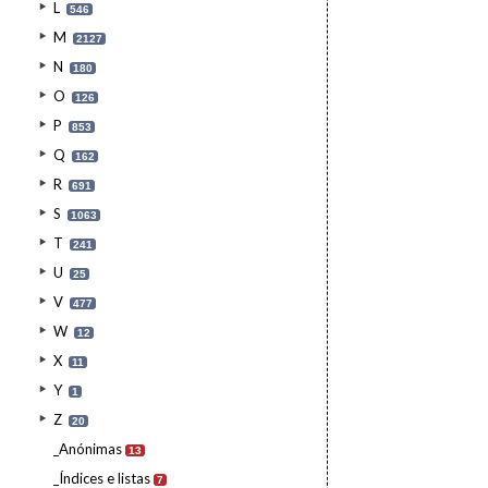
L
546
M
2127
N
180
O
126
P
853
Q
162
R
691
S
1063
T
241
U
25
V
477
W
12
X
11
Y
1
Z
20
_Anónimas
13
_Índices e listas
7