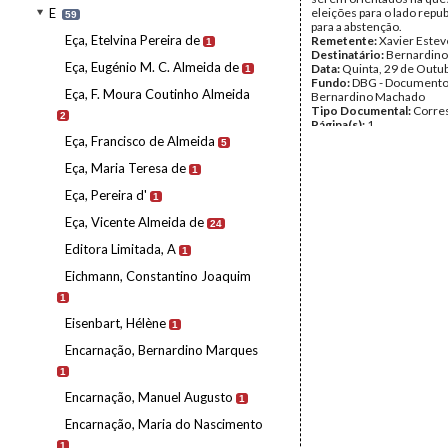
E
eleições para o lado repu
59
para a abstenção.
Eça, Etelvina Pereira de
Remetente:
Xavier Estev
1
Destinatário:
Bernardin
Eça, Eugénio M. C. Almeida de
Data:
Quinta, 29 de Outu
1
Fundo:
DBG - Document
Eça, F. Moura Coutinho Almeida
Bernardino Machado
Tipo Documental:
Corre
2
Página(s):
1
Eça, Francisco de Almeida
5
Eça, Maria Teresa de
1
Eça, Pereira d'
1
Eça, Vicente Almeida de
24
Editora Limitada, A
1
Eichmann, Constantino Joaquim
1
Eisenbart, Hélène
1
Encarnação, Bernardino Marques
1
Encarnação, Manuel Augusto
1
Encarnação, Maria do Nascimento
1