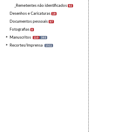
_Remetentes não identificados
92
Desenhos e Caricaturas
18
Documentos pessoais
97
Fotografias
8
Manuscritos
110
393
Recortes/Imprensa
1511