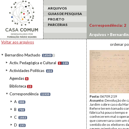
ARQUIVOS
GUIAS DE PESQUISA
PROJETO
PARCERIAS
Correspondência:
2
Arquivos
>
Bernardi
Voltar aos arquivos
ordenar po
Bernardino Machado
14549
I
Activ. Pedagógica e Cultural
1
139
Actividades Políticas
424
Agendas
5
Biblioteca
15
Correspondência
11939
Pasta:
06709.219
Assunto:
Devolução de c
A
888
Jardim sobre caso da Mar
Refere terem tomado con
B
760
fábrica há pouco tempo e
conhecerem mal o operar
C
1663
que conversara com um d
sentido de os eleitores da
D
193
serem orientados na que