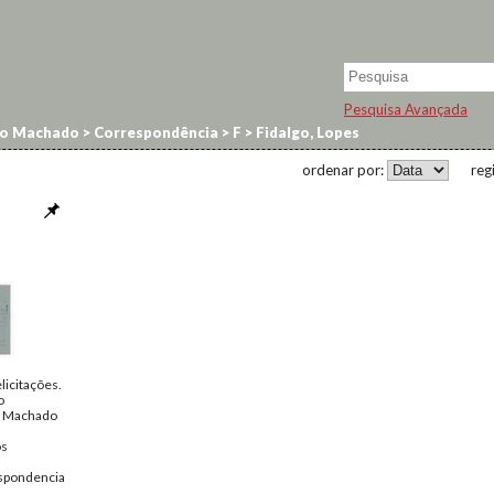
Pesquisa Avançada
no Machado
>
Correspondência
>
F
>
Fidalgo, Lopes
ordenar por:
reg
licitações.
o
o Machado
os
spondencia