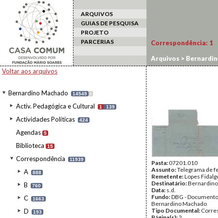
ARQUIVOS
GUIAS DE PESQUISA
PROJETO
PARCERIAS
Correspondência:
1
Arquivos
>
Bernardi
Voltar aos arquivos
Bernardino Machado
14549
I
Activ. Pedagógica e Cultural
1
139
Actividades Políticas
424
Agendas
5
Biblioteca
15
Correspondência
11939
Pasta:
07201.010
Assunto:
Telegrama de fe
A
888
Remetente:
Lopes Fidalg
Destinatário:
Bernardin
B
760
Data:
s.d.
Fundo:
DBG - Document
C
1663
Bernardino Machado
Tipo Documental:
Corre
D
193
Página(s):
2