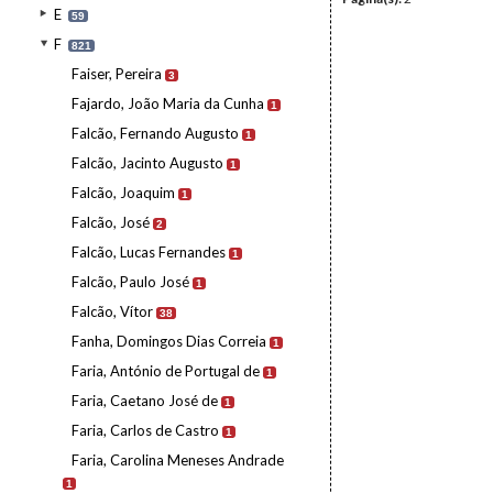
E
59
F
821
Faiser, Pereira
3
Fajardo, João Maria da Cunha
1
Falcão, Fernando Augusto
1
Falcão, Jacinto Augusto
1
Falcão, Joaquim
1
Falcão, José
2
Falcão, Lucas Fernandes
1
Falcão, Paulo José
1
Falcão, Vítor
38
Fanha, Domingos Dias Correia
1
Faria, António de Portugal de
1
Faria, Caetano José de
1
Faria, Carlos de Castro
1
Faria, Carolina Meneses Andrade
1