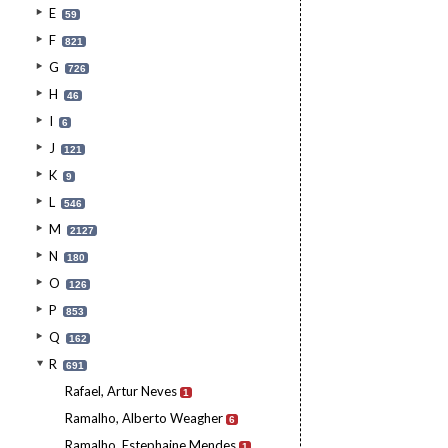
E
59
F
821
G
726
H
46
I
6
J
121
K
9
L
546
M
2127
N
180
O
126
P
853
Q
162
R
691
Rafael, Artur Neves
1
Ramalho, Alberto Weagher
6
Ramalho, Estephaine Mendes
1