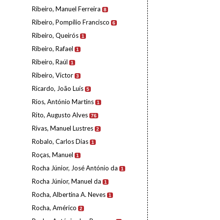
Ribeiro, Manuel Ferreira
8
Ribeiro, Pompílio Francisco
6
Ribeiro, Queirós
1
Ribeiro, Rafael
1
Ribeiro, Raúl
1
Ribeiro, Victor
3
Ricardo, João Luís
5
Rios, António Martins
1
Rito, Augusto Alves
76
Rivas, Manuel Lustres
2
Robalo, Carlos Dias
1
Roças, Manuel
1
Rocha Júnior, José António da
1
Rocha Júnior, Manuel da
1
Rocha, Albertina A. Neves
1
Rocha, Américo
2