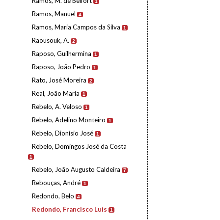
Ramos, M. de Belfort
1
Ramos, Manuel
4
Ramos, Maria Campos da Silva
1
Raousouk, A.
2
Raposo, Guilhermina
1
Raposo, João Pedro
1
Rato, José Moreira
2
Real, João Maria
1
Rebelo, A. Veloso
1
Rebelo, Adelino Monteiro
1
Rebelo, Dionísio José
1
Rebelo, Domingos José da Costa
1
Rebelo, João Augusto Caldeira
7
Rebouças, André
1
Redondo, Belo
4
Redondo, Francisco Luís
1