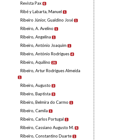
Revista Pax
6
Ribé y Labarta, Manuel
1
Ribeiro Júnior, Gualdino José
1
Ribeiro, A. Avelino
1
Ribeiro, Angelina
1
Ribeiro, António Joaquim
1
Ribeiro, António Rodrigues
4
Ribeiro, Aquilino
26
Ribeiro, Artur Rodrigues Almeida
1
Ribeiro, Augusto
3
Ribeiro, Baptista
3
Ribeiro, Belmira do Carmo
1
Ribeiro, Camila
1
Ribeiro, Carlos Portugal
1
Ribeiro, Cassiano Augusto M.
5
Ribeiro, Constantino Duarte
1