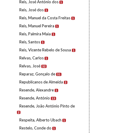
Reis, José António dos
1
Reis, José dos
1
Reis, Manuel da Costa Freitas
1
Reis, Manuel Pereira
1
Reis, Palmira Maia
1
Reis, Santos
1
Reis, Vicente Rebelo de Sousa
1
Relvas, Carlos
1
Relvas, José
32
Reparaz, Gonçalo de
31
Republicanos de Almeida
2
Resende, Alexandre
1
Resende, António
13
Resende, João António Pinto de
2
Respeita, Alberto Ubach
1
Restelo, Conde do
1