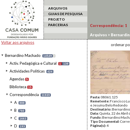
ARQUIVOS
GUIAS DE PESQUISA
PROJETO
PARCERIAS
Correspondência:
1
Arquivos
>
Bernardi
Voltar aos arquivos
ordenar po
Bernardino Machado
14549
I
Activ. Pedagógica e Cultural
1
139
Actividades Políticas
424
Agendas
5
Biblioteca
15
Correspondência
11939
Pasta:
08061.125
Remetente:
Francisco L
A
888
e Jesuína Belo Redondo
Destinatário:
Bernardin
B
760
Data:
Quinta, 22 de Abril
Fundo:
Bernardino Mach
C
1663
Tipo Documental:
Corre
Página(s):
4
D
193