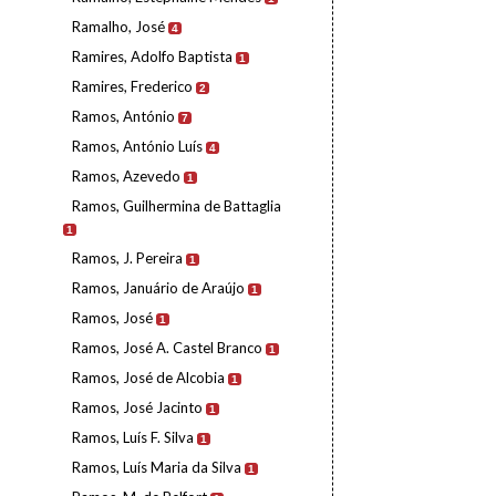
Ramalho, José
4
Ramires, Adolfo Baptista
1
Ramires, Frederico
2
Ramos, António
7
Ramos, António Luís
4
Ramos, Azevedo
1
Ramos, Guilhermina de Battaglia
1
Ramos, J. Pereira
1
Ramos, Januário de Araújo
1
Ramos, José
1
Ramos, José A. Castel Branco
1
Ramos, José de Alcobia
1
Ramos, José Jacinto
1
Ramos, Luís F. Silva
1
Ramos, Luís Maria da Silva
1