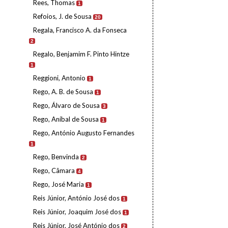
Rees, Thomas
1
Refoios, J. de Sousa
20
Regala, Francisco A. da Fonseca
2
Regalo, Benjamim F. Pinto Hintze
1
Reggioni, Antonio
1
Rego, A. B. de Sousa
1
Rego, Álvaro de Sousa
3
Rego, Aníbal de Sousa
1
Rego, António Augusto Fernandes
1
Rego, Benvinda
2
Rego, Câmara
4
Rego, José Maria
1
Reis Júnior, António José dos
1
Reis Júnior, Joaquim José dos
1
Reis Júnior, José António dos
2