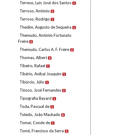
Terreso, Luís José dos Santos
1
Terroso, António
2
Terroso, Rodrigo
1
Thedim, Augusto de Sequeira
1
Themudo, António Fortunato
Freire
3
Themudo, Carlos A. F. Freire
2
Thomas, Albert
3
Tibeiro, Rafael
1
Tibério, Aníbal Joaquim
1
Tibúrcio, Júlio
1
Tinoco, José Fernandes
2
Tipografia Bayard
1
Toda, Pascual de
1
Toledo, João Machado
6
Tomar, Conde de
1
Tomé, Francisco da Serra
2