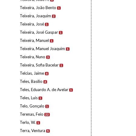
Teixeira, João Bento
1
Teixeira, Joaquim
2
Teixeira, José
1
Teixeira, José Gaspar
1
Teixeira, Manuel
1
Teixeira, Manuel Joaquim
1
Teixeira, Nuno
3
Teixeira, Sofia Bacelar
1
Telcias, Jaime
4
Teles, Basílio
4
Teles, Eduardo A. de Avelar
1
Teles, Luís
1
Telo, Gonçalo
1
Terenas, Feio
22
Terlo, W.
1
Terra, Ventura
5