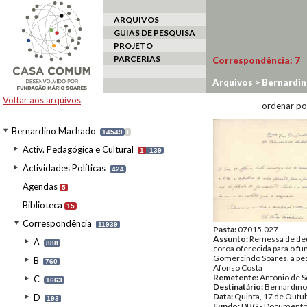
ARQUIVOS
GUIAS DE PESQUISA
PROJETO
PARCERIAS
Correspondência:
7
Arquivos
>
Bernardi
Voltar aos arquivos
ordenar po
Bernardino Machado
14549
I
Activ. Pedagógica e Cultural
1
139
Actividades Políticas
424
Agendas
5
Biblioteca
15
Correspondência
11939
Pasta:
07015.027
Assunto:
Remessa de ded
A
888
coroa oferecida para o fu
Gomercindo Soares, a pe
B
760
Afonso Costa
Remetente:
António de S
C
1663
Destinatário:
Bernardin
Data:
Quinta, 17 de Outu
D
193
Fundo:
DBG - Document