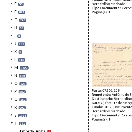
E
Bernardino Machado
59
Tipo Documental:
Corre
F
Página(s):
1
821
G
726
H
46
I
6
J
121
K
9
L
546
M
2127
N
180
O
126
Pasta:
07201.159
P
853
Remetente:
António de S
Destinatário:
Bernardin
Q
162
Data:
Quinta, 17 de Març
Fundo:
DBG - Document
R
691
Bernardino Machado
S
Tipo Documental:
Corre
1063
Página(s):
1
T
241
Taborda, Aníbal
1