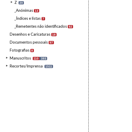
Z
20
_Anónimas
13
_Índices e listas
7
_Remetentes não identificados
92
Desenhos e Caricaturas
18
Documentos pessoais
97
Fotografias
8
Manuscritos
110
393
Recortes/Imprensa
1511