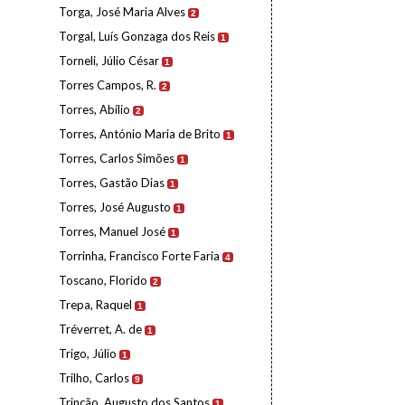
Torga, José Maria Alves
2
Torgal, Luís Gonzaga dos Reis
1
Torneli, Júlio César
1
Torres Campos, R.
2
Torres, Abílio
2
Torres, António Maria de Brito
1
Torres, Carlos Simões
1
Torres, Gastão Dias
1
Torres, José Augusto
1
Torres, Manuel José
1
Torrinha, Francisco Forte Faria
4
Toscano, Florido
2
Trepa, Raquel
1
Tréverret, A. de
1
Trigo, Júlio
1
Trilho, Carlos
9
Trincão, Augusto dos Santos
1