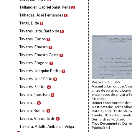
Taillandier, Gabriel Saint-René
2
Talhadas, José Fernandes
1
Tangil, L. de
3
Tavares Leite, Barão de
8
Tavares, Carlos
1
Tavares, Ernesto
1
Tavares, Ernesto Cesta
1
Tavares, Fragoso
2
Tavares, Joaquim Pedro
1
Tavares, José Pinto
3
Pasta:
07035.046
Assunto:
Livros que Afon
Tavares, Santos
4
antes de partir para Londr
Taveira, Francisco
encarregou de enviar a B
1
Machado
Taveira, L.
Remetente:
António de S
3
Destinatário:
Bernardin
Taveira, Romeu
Data:
Quinta, 12 de Maio
1
Fundo:
DBG - Document
Taveiro, Visconde de
Bernardino Machado
1
Tipo Documental:
Corre
Teixeira, Adolfo Aníbal da Veiga
Página(s):
1