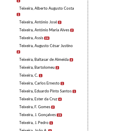
1
Teixeira, Alberto Augusto Costa
1
Teixeira, António José
2
Teixeira, António Maria Alves
2
Teixeira, Assis
24
Teixeira, Augusto César Justino
2
Teixeira, Baltasar de Almeida
4
Teixeira, Bartolomeu
2
Teixeira, C.
1
Teixeira, Carlos Ernesto
1
Teixeira, Eduardo Pinto Santos
1
Teixeira, Ester da Cruz
4
Teixeira, F. Gomes
2
Teixeira, J. Gonçalves
19
Teixeira, J. Pedro
1
Teixeira, João A.
3