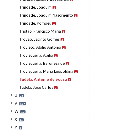
Trindade, Joaquim
1
Trindade, Joaquim Nascimento
1
Trindade, Pompeu
1
Tristão, Francisco Maria
1
Trovão, Jacinto Gomes
2
Trovisco, Abílio António
2
Trovisqueira, Abílio
1
Trovisqueira, Baronesa de
2
Trovisqueira, Maria Leopoldina
1
Tudela, António de Sousa
7
Tudela, José Carlos
7
U
25
V
477
W
12
X
11
Y
1