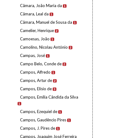
Câmara, João Maria da
1
Câmara, Leal da
1
Câmara, Manuel de Sousa da
1
Camelier, Henrique
2
Camoesas, João
1
Camolino, Nicolau António
2
Campas, José
1
Campo Belo, Conde de
2
Campos, Alfredo
1
Campos, Artur de
2
Campos, Elísio de
3
Campos, Emília Cândida da Silva
1
Campos, Ezequiel de
1
Campos, Gaudêncio Pires
1
Campos, J. Pires de
1
Campos, Joaquim José Ferreira