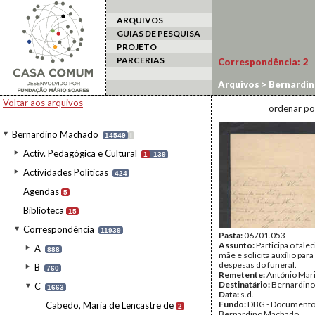
ARQUIVOS
GUIAS DE PESQUISA
PROJETO
PARCERIAS
Correspondência:
2
Arquivos
>
Bernardi
Voltar aos arquivos
ordenar po
Bernardino Machado
14549
I
Activ. Pedagógica e Cultural
1
139
Actividades Políticas
424
Agendas
5
Biblioteca
15
Correspondência
11939
Pasta:
06701.053
Assunto:
Participa o fal
A
888
mãe e solicita auxílio para
despesas do funeral.
B
760
Remetente:
António Mari
Destinatário:
Bernardin
C
1663
Data:
s.d.
Fundo:
DBG - Document
Cabedo, Maria de Lencastre de
2
Bernardino Machado