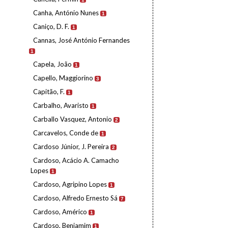
Canha, António Nunes
1
Caniço, D. F.
1
Cannas, José António Fernandes
1
Capela, João
1
Capello, Maggiorino
3
Capitão, F.
1
Carbalho, Avaristo
1
Carballo Vasquez, Antonio
2
Carcavelos, Conde de
1
Cardoso Júnior, J. Pereira
2
Cardoso, Acácio A. Camacho
Lopes
1
Cardoso, Agripino Lopes
1
Cardoso, Alfredo Ernesto Sá
7
Cardoso, Américo
1
Cardoso, Benjamim
1