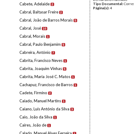
Cabete, Adelaide
Tipo Documental:
Corre
2
Página(s):
4
Cabral, Baltasar Freire
2
Cabral, João de Barros Morais
5
Cabral, José
10
Cabral, Morais
1
Cabral, Paulo Benjamim
5
Cabreira, António
7
Cabrita, Francisco Neves
1
Cabrita, Joaquim Vinhas
5
Cabrita, Maria José C. Matos
1
Cachapuz, Francisco de Barros
1
Cadete, Firmino
2
Caiado, Manuel Martins
1
Caiano, Luís António da Silva
3
Caio, João da Silva
1
Caires, João de
1
Calado, Manuel Alves Ferreira
1