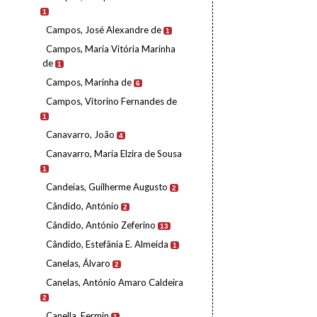
1
Campos, José Alexandre de
1
Campos, Maria Vitória Marinha
de
1
Campos, Marinha de
6
Campos, Vitorino Fernandes de
1
Canavarro, João
4
Canavarro, Maria Elzira de Sousa
1
Candeias, Guilherme Augusto
2
Cândido, António
2
Cândido, António Zeferino
13
Cândido, Estefânia E. Almeida
1
Canelas, Álvaro
2
Canelas, António Amaro Caldeira
2
Canella, Fermin
1