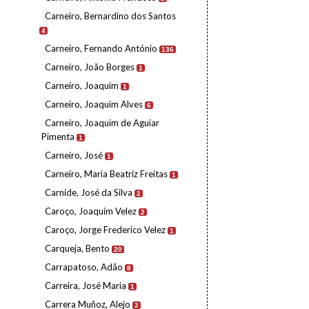
Carneiro, Bernardino dos Santos
4
Carneiro, Fernando António
136
Carneiro, João Borges
1
Carneiro, Joaquim
1
Carneiro, Joaquim Alves
6
Carneiro, Joaquim de Aguiar
Pimenta
1
Carneiro, José
1
Carneiro, Maria Beatriz Freitas
1
Carnide, José da Silva
2
Caroço, Joaquim Velez
2
Caroço, Jorge Frederico Velez
1
Carqueja, Bento
20
Carrapatoso, Adão
8
Carreira, José Maria
1
Carrera Muñoz, Alejo
2