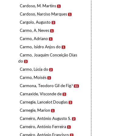
Cardoso, M. Martins
1
Cardoso, Narciso Marques
1
Cargolo, Augusto
3
Carmo, A. Neves
1
Carmo, Adriano
1
Carmo, Isidro Anjos do
1
Carmo, Joaquim Conceição Dias
do
3
Carmo, Lúcia do
2
Carmo, Moisés
1
Carmona, Teodoro Gil de Fig.º
11
Carnaxide, Visconde de
3
Carnegie, Lancelot Douglas
3
Carnegie, Marion
1
Carneiro, António Augusto S.
2
Carneiro, António Ferreira
1
Carneiro, António Francisco
2