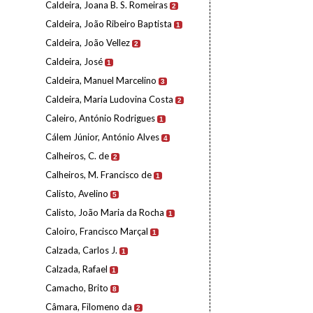
Caldeira, Joana B. S. Romeiras
2
Caldeira, João Ribeiro Baptista
1
Caldeira, João Vellez
2
Caldeira, José
1
Caldeira, Manuel Marcelino
3
Caldeira, Maria Ludovina Costa
2
Caleiro, António Rodrigues
1
Cálem Júnior, António Alves
4
Calheiros, C. de
2
Calheiros, M. Francisco de
1
Calisto, Avelino
5
Calisto, João Maria da Rocha
1
Caloiro, Francisco Marçal
1
Calzada, Carlos J.
1
Calzada, Rafael
1
Camacho, Brito
8
Câmara, Filomeno da
2