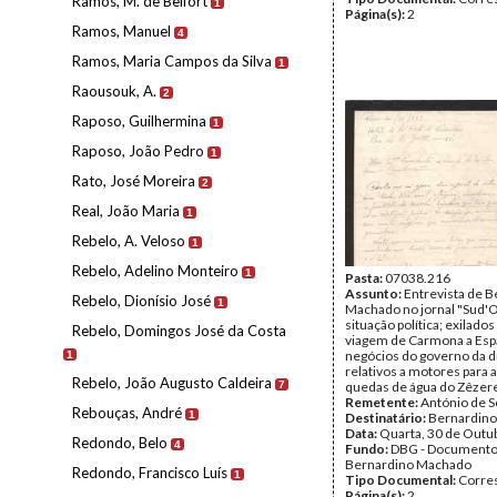
Ramos, M. de Belfort
1
Página(s):
2
Ramos, Manuel
4
Ramos, Maria Campos da Silva
1
Raousouk, A.
2
Raposo, Guilhermina
1
Raposo, João Pedro
1
Rato, José Moreira
2
Real, João Maria
1
Rebelo, A. Veloso
1
Rebelo, Adelino Monteiro
1
Pasta:
07038.216
Assunto:
Entrevista de 
Rebelo, Dionísio José
1
Machado no jornal "Sud'O
situação política; exilados
Rebelo, Domingos José da Costa
viagem de Carmona a Esp
negócios do governo da d
1
relativos a motores para a
Rebelo, João Augusto Caldeira
7
quedas de água do Zêzer
Remetente:
António de 
Rebouças, André
1
Destinatário:
Bernardin
Data:
Quarta, 30 de Outu
Redondo, Belo
4
Fundo:
DBG - Document
Bernardino Machado
Redondo, Francisco Luís
1
Tipo Documental:
Corre
Página(s):
2