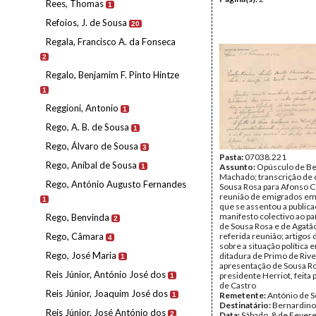
Rees, Thomas
1
Refoios, J. de Sousa
20
Regala, Francisco A. da Fonseca
2
Regalo, Benjamim F. Pinto Hintze
1
Reggioni, Antonio
1
Rego, A. B. de Sousa
1
Rego, Álvaro de Sousa
3
Pasta:
07038.221
Rego, Aníbal de Sousa
Assunto:
Opúsculo de Be
1
Machado; transcrição de 
Rego, António Augusto Fernandes
Sousa Rosa para Afonso C
reunião de emigrados em
1
que se assentou a public
manifesto colectivo ao pa
Rego, Benvinda
2
de Sousa Rosa e de Agatã
Rego, Câmara
referida reunião; artigos
4
sobre a situação política
Rego, José Maria
ditadura de Primo de Rive
1
apresentação de Sousa R
Reis Júnior, António José dos
presidente Herriot, feita
1
de Castro
Reis Júnior, Joaquim José dos
Remetente:
António de 
1
Destinatário:
Bernardin
Reis Júnior, José António dos
2
Data:
Sábado, 8 de Fever