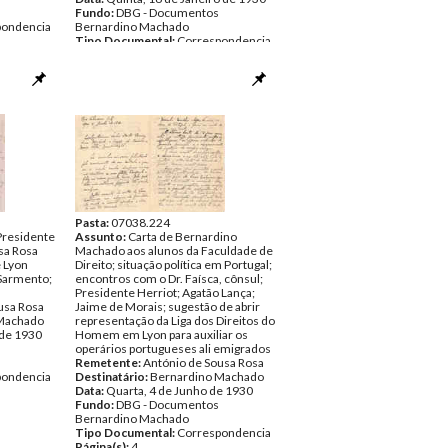
Fundo:
DBG - Documentos
pondencia
Bernardino Machado
Tipo Documental:
Correspondencia
Página(s):
2
Pasta:
07038.224
Presidente
Assunto:
Carta de Bernardino
sa Rosa
Machado aos alunos da Faculdade de
e Lyon
Direito; situação política em Portugal;
Sarmento;
encontros com o Dr. Faísca, cônsul;
Presidente Herriot; Agatão Lança;
usa Rosa
Jaime de Morais; sugestão de abrir
Machado
representação da Liga dos Direitos do
 de 1930
Homem em Lyon para auxiliar os
operários portugueses ali emigrados
Remetente:
António de Sousa Rosa
pondencia
Destinatário:
Bernardino Machado
Data:
Quarta, 4 de Junho de 1930
Fundo:
DBG - Documentos
Bernardino Machado
Tipo Documental:
Correspondencia
Página(s):
4