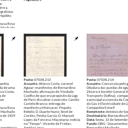
a;
promoção ao generalato d
ére a
Rosa; Tamagnini Barbosa;
gralistas
procedimento de Álvaro de
Hipólito
para com Sousa Rosa em D
forma como Sousa Rosa foi
Sousa Rosa
pelos diferentes ministéri
o Machado
SET.1923 a MAI.1928; José
iro de 1929
Conceição Mascarenhas, m
os
Guerra
Remetente:
António de So
spondencia
Destinatário:
Bernardino 
Data:
Domingo, 9 de Setem
1928
Fundo:
DBG - Documentos
Bernardino Machado
Tipo Documental:
Corres
Página(s):
13
Pasta:
07038.213
Pasta:
07038.214
panhia
Assunto:
Afonso Costa; coronel
Assunto:
Concessão pelo 
nda de uma
Aguiar; manifestos de Bernardino
Ditadura das quedas de águ
so Costa;
Machado; afirmação de Trindade
Zêzere à Société General 
a de
Coelho de que era propósito da Liga
Transports (Sofina), compan
por
de Paris dissolver o exército; Camilo
e principal accionista da 
Castelo Branco; entrega de
do Gás e Electricidade de L
Sousa Rosa
manifesto a Monsaraz; Pequito
Companhia Estoril
o Machado
Rebelo; D. Duarte Nuno; Sinel de
Remetente:
António de So
ro de 1929
Cordes; Penha Garcia; D. Manuel;
Destinatário:
Bernardino 
os
Lopes da Fonseca; Maçonaria; notícia
Data:
Sexta, 13 de Setembr
no "Temps"; Vicente de Freitas;
Fundo:
DBG - Documentos
spondencia
Agatão Lança
Bernardino Machado