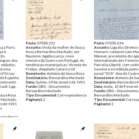
Pasta:
07038.232
Pasta:
07038.234
a a Paris;
Assunto:
Visita da mulher de Sousa
Assunto:
Liga dos Direitos
ça e
Rosa a Bernardino Machado, em
Homem; contacto com Ma
cto
Bayonne; Agatão Lança; novo
Wanner, presidente da Lig
ingues dos
ministro da Guerra em Portugal, de
Internationale des Femmes
 exilados;
tendências monárquicas; Vicente de
Paix et la Liberté, com sed
iot uma
Freitas; deputado Celorico Gil
Genève e acreditada junto 
i d'Orsay
Remetente:
António de Sousa Rosa
jornal "SOS"; Ana de Castr
 de Espanha
Destinatário:
Bernardino Machado
Remetente:
António de So
 movimento
Data:
Quinta, 29 de Janeiro de 1931
Destinatário:
Bernardino 
ault; Liga
Fundo:
DBG - Documentos
Data:
Sexta, 13 de Feverei
Bernardino Machado
Fundo:
DBG - Documentos
Sousa Rosa
Tipo Documental:
Correspondencia
Bernardino Machado
o Machado
Página(s):
2
Tipo Documental:
Corres
ro de 1931
Página(s):
2
os
spondencia