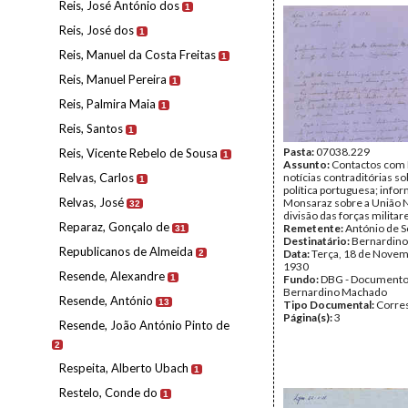
Reis, José António dos
1
Reis, José dos
1
Reis, Manuel da Costa Freitas
1
Reis, Manuel Pereira
1
Reis, Palmira Maia
1
Reis, Santos
1
Pasta:
07038.229
Reis, Vicente Rebelo de Sousa
1
Assunto:
Contactos com 
Relvas, Carlos
notícias contraditórias so
1
política portuguesa; info
Relvas, José
Monsaraz sobre a União N
32
divisão das forças militar
Reparaz, Gonçalo de
Remetente:
António de 
31
Destinatário:
Bernardin
Republicanos de Almeida
Data:
Terça, 18 de Novem
2
1930
Resende, Alexandre
1
Fundo:
DBG - Document
Bernardino Machado
Resende, António
13
Tipo Documental:
Corre
Página(s):
3
Resende, João António Pinto de
2
Respeita, Alberto Ubach
1
Restelo, Conde do
1