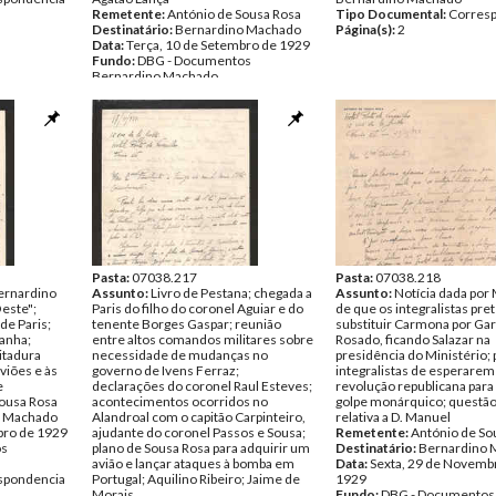
Remetente:
António de Sousa Rosa
Tipo Documental:
Corres
Destinatário:
Bernardino Machado
Página(s):
2
Data:
Terça, 10 de Setembro de 1929
Fundo:
DBG - Documentos
Bernardino Machado
Tipo Documental:
Correspondencia
Página(s):
4
Pasta:
07038.217
Pasta:
07038.218
Bernardino
Assunto:
Livro de Pestana; chegada a
Assunto:
Notícia dada por
este";
Paris do filho do coronel Aguiar e do
de que os integralistas pr
 de Paris;
tenente Borges Gaspar; reunião
substituir Carmona por Gar
anha;
entre altos comandos militares sobre
Rosado, ficando Salazar na
itadura
necessidade de mudanças no
presidência do Ministério; 
viões e às
governo de Ivens Ferraz;
integralistas de esperare
e
declarações do coronel Raul Esteves;
revolução republicana par
Sousa Rosa
acontecimentos ocorridos no
golpe monárquico; questão
o Machado
Alandroal com o capitão Carpinteiro,
relativa a D. Manuel
bro de 1929
ajudante do coronel Passos e Sousa;
Remetente:
António de So
os
plano de Sousa Rosa para adquirir um
Destinatário:
Bernardino 
avião e lançar ataques à bomba em
Data:
Sexta, 29 de Novemb
spondencia
Portugal; Aquilino Ribeiro; Jaime de
1929
Morais
Fundo:
DBG - Documentos