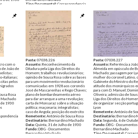
os
Tipo Documental:
Correspondencia
Página(s):
2
spondencia
Pasta:
07038.226
Pasta:
07038.227
tro com o
Assunto:
Reconhecimento da
Assunto:
Referência a Joã
o de João de
Ditadura pela Liga dos Direitos do
Almeida em opúsculo de B
elistas;
Homem; trabalhos revolucionários;
Machado; passagem por Ly
o-italianas;
opinião de Sousa Rosa sobre as bases
mulher do coronel Latino, 
scitas pelos
para um movimento revolucionário
Gabinete do Ministro do Re
emigrados
comunicadas em 1928 aos coronéis
atitude dos monárquicos 
José de Mascarenhas e Rego Chaves;
para com D. Manuel; Domi
Sousa Rosa
plano de bombardeamento aéreo
Oliveira; admissão de Sous
o Machado
para dar arranque a uma revolução;
Liga dos Direitos do Homem
o de 1930
carta de Monsaraz sobre a situação
de organizar secção portu
os
política; maçonaria; integralistas;
Lyon
caso de Angola; posição do exército
Remetente:
António de So
spondencia
Remetente:
António de Sousa Rosa
Destinatário:
Bernardino 
Destinatário:
Bernardino Machado
Data:
Segunda, 6 de Outub
Data:
Quinta, 31 de Julho de 1930
Fundo:
DBG - Documentos
Fundo:
DBG - Documentos
Bernardino Machado
Bernardino Machado
Tipo Documental:
Corres
Tipo Documental:
Correspondencia
Página(s):
2