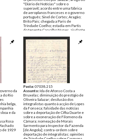
e Sousa
"Diário de Notícias" sobre o
superavit; acordo entre uma fábrica
 Castro
de aeroplanos franceses e o governo
EZ.1923;
português; Sinel de Cortes; Aragão;
 tratado
Brito Pais; chegada a Paris de
os de
Trindade Coelho; estadia em Partis
 da
do tenente Carvalho Nunes, ajudante
inistro da
de Carmona
Remetente:
António de Sousa Rosa
usa Rosa
Destinatário:
Bernardino Machado
Machado
Data:
Quarta, 28 de Agosto de 1929
bro de
Fundo:
DBG - Documentos
Bernardino Machado
Tipo Documental:
Correspondencia
Página(s):
6
pondencia
Pasta:
07038.215
governo da
Assunto:
Ida de Afonso Costa a
a do Rio
Bruxelas; diminuição do prestígio de
des
Oliveira Salazar; desilusão dos
hia belga,
integralistas quanto à acção de Lopes
Companhia
da Fonseca; falsidade das notícias
isboa e da
sobre a deportação de Cifka Duarte e
sobre a exoneração de Filomeno da
usa Rosa
Câmara; nomeação de Morais
Machado
Sarmento para Inspector da Fazenda
o de 1929
[de Angola]; contra-ordem sobre
deportação de integralistas; opiniões
de Trindade Coelho sobre Carmona,