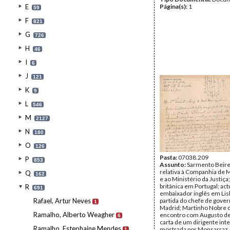
E
Página(s):
1
59
F
821
G
726
H
46
I
6
J
121
K
9
L
546
M
2127
N
180
O
126
Pasta:
07038.209
P
853
Assunto:
Sarmento Beire
relativa à Companhia de
Q
162
e ao Ministério da Justiça;
britânica em Portugal; ac
R
691
embaixador inglês em Lis
Rafael, Artur Neves
partida do chefe de gover
1
Madrid; Martinho Nobre 
Ramalho, Alberto Weagher
encontro com Augusto de
6
carta de um dirigente inte
Ramalho, Estephaine Mendes
mostrada por Monsarraz,
1