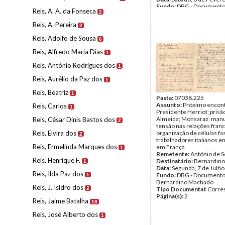
Fundo:
DBG - Document
Reis, A. A. da Fonseca
2
Bernardino Machado
Tipo Documental:
Corre
Reis, A. Pereira
2
Página(s):
4
Reis, Adolfo de Sousa
6
Reis, Alfredo Maria Dias
1
Reis, António Rodrigues dos
1
Reis, Aurélio da Paz dos
1
Reis, Beatriz
1
Pasta:
07038.225
Assunto:
Próximo encon
Reis, Carlos
1
Presidente Herriot; prisã
Almeida; Monsaraz; manu
Reis, César Dinis Bastos dos
2
tensão nas relações franc
Reis, Elvira dos
organização de células fa
2
trabalhadores italianos 
Reis, Ermelinda Marques dos
em França
1
Remetente:
António de 
Reis, Henrique F.
Destinatário:
Bernardin
1
Data:
Segunda, 7 de Julh
Reis, Ilda Paz dos
Fundo:
DBG - Document
1
Bernardino Machado
Reis, J. Isidro dos
2
Tipo Documental:
Corre
Página(s):
2
Reis, Jaime Batalha
18
Reis, José Alberto dos
1