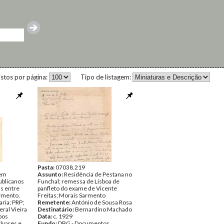
istos por página:
Tipo de listagem:
Pasta:
07038.219
 em
Assunto:
Residência de Pestana no
ublicanos
Funchal; remessa de Lisboa de
as entre
panfleto do exame de Vicente
armento,
Freitas; Morais Sarmento
ria; PRP;
Remetente:
António de Sousa Rosa
ral Vieira
Destinatário:
Bernardino Machado
pos
Data:
c. 1929
lvares e
Fundo:
DBG - Documentos