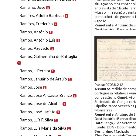
situação política espanhol
Ramalho, José
entrevista de Claude Farr
4
Mussolini; reunião de inte
Ramires, Adolfo Baptista
1
com o chefe de governo; 
Raposo
Ramires, Frederico
2
Remetente:
António de 
Destinatário:
Bernardin
Ramos, António
7
Data:
Domingo, 6 de Jane
Fundo:
DBG - Document
Ramos, António Luís
4
Bernardino Machado
Tipo Documental:
Corre
Ramos, Azevedo
1
Página(s):
2
Ramos, Guilhermina de Battaglia
1
Ramos, J. Pereira
1
Ramos, Januário de Araújo
1
Pasta:
07038.212
Ramos, José
1
Assunto:
Pedido de com
portuguesa relativo a ve
Ramos, José A. Castel Branco
1
concessão na Guiné; Afon
Sociedade do Congo; cart
Ramos, José de Alcobia
1
Hipólito Raposo recebida 
Monsarraz
Ramos, José Jacinto
1
Remetente:
António de 
Destinatário:
Bernardin
Ramos, Luís F. Silva
1
Data:
Terça, 3 de Setemb
Fundo:
DBG - Document
Ramos, Luís Maria da Silva
1
Bernardino Machado
Tipo Documental:
Corre