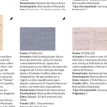
Remetente:
António de Sousa Rosa
Bernardino Machado
Destinatário:
Bernardino Machado
Tipo Documental:
Corres
Data:
Domingo, 17 de Novembro de
Página(s):
2
1929
Fundo:
DBG - Documentos
Bernardino Machado
Tipo Documental:
Correspondencia
Página(s):
6
Pasta:
07038.222
Pasta:
07038.223
rnardino
Assunto:
Não aceitação por Sousa
Assunto:
Encontro com o 
carta de
Rosa de amnistia; carta escrita ao
Herriot e colocação de Sou
osta sobre
comandante Morais; apoio dos
nos serviços hidráulicos d
 Paris, em
monárquicos nos oficiais do exército;
como engenheiro; Morais 
ação de
Augusto de Castro; benção do Papa
Jaime de Morais
ís; exclusão
dada a Trindade Coelho; ideia dos
Remetente:
António de So
o Lança da
integralistas de aproveitarem o
Destinatário:
Bernardino 
 do "Temps"
regresso dos republicanos para
Data:
Sábado, 29 de Março
 em Espanha;
depois colocarem D. Duarte Nuno no
Fundo:
DBG - Documentos
ra;
trono; corrente dos manuelistas
Bernardino Machado
osa ao
Remetente:
António de Sousa Rosa
Tipo Documental:
Corres
 por Augusto
Destinatário:
Bernardino Machado
Página(s):
2
Data:
Sábado, 15 de Fevereiro de
Sousa Rosa
1930
o Machado
Fundo:
DBG - Documentos
eiro de 1930
Bernardino Machado