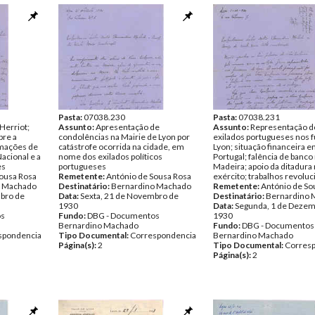
Página(s):
5
Pasta:
07038.230
Pasta:
07038.231
Herriot;
Assunto:
Apresentação de
Assunto:
Representação d
bre a
condolências na Mairie de Lyon por
exilados portugueses nos f
rmações de
catástrofe ocorrida na cidade, em
Lyon; situação financeira 
acional e a
nome dos exilados políticos
Portugal; falência de banco
es
portugueses
Madeira; apoio da ditadura
Sousa Rosa
Remetente:
António de Sousa Rosa
exército; trabalhos revoluc
o Machado
Destinatário:
Bernardino Machado
Remetente:
António de So
bro de
Data:
Sexta, 21 de Novembro de
Destinatário:
Bernardino 
1930
Data:
Segunda, 1 de Dezem
os
Fundo:
DBG - Documentos
1930
Bernardino Machado
Fundo:
DBG - Documentos
spondencia
Tipo Documental:
Correspondencia
Bernardino Machado
Página(s):
2
Tipo Documental:
Corres
Página(s):
2