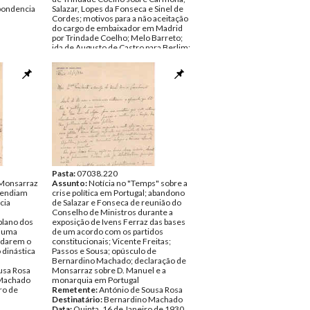
pondencia
Salazar, Lopes da Fonseca e Sinel de
Cordes; motivos para a não aceitação
do cargo de embaixador em Madrid
por Trindade Coelho; Melo Barreto;
ida de Augusto de Castro para Berlim;
opinião de António Ferro sobre a
saída de Vicente Freitas do
ministério e sobre a ditadura;
exemplar de livro de Manuel Pestana
sobre Cristóvão Colombo
Remetente:
António de Sousa Rosa
Destinatário:
Bernardino Machado
Data:
Terça, 24 de Setembro de 1929
Fundo:
DBG - Documentos
Bernardino Machado
Tipo Documental:
Correspondencia
Página(s):
4
Pasta:
07038.220
 Monsarraz
Assunto:
Notícia no "Temps" sobre a
etendiam
crise política em Portugal; abandono
cia
de Salazar e Fonseca de reunião do
Conselho de Ministros durante a
plano dos
exposição de Ivens Ferraz das bases
m uma
de um acordo com os partidos
a darem o
constitucionais; Vicente Freitas;
 dinástica
Passos e Sousa; opúsculo de
Bernardino Machado; declaração de
usa Rosa
Monsarraz sobre D. Manuel e a
Machado
monarquia em Portugal
ro de
Remetente:
António de Sousa Rosa
Destinatário:
Bernardino Machado
Data:
Quinta, 16 de Janeiro de 1930