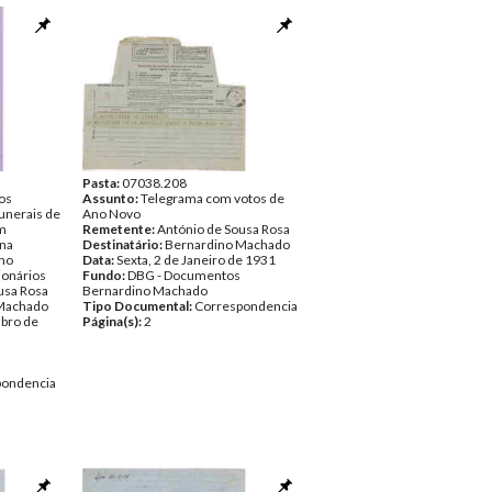
Pasta:
07038.208
os
Assunto:
Telegrama com votos de
unerais de
Ano Novo
em
Remetente:
António de Sousa Rosa
 na
Destinatário:
Bernardino Machado
 no
Data:
Sexta, 2 de Janeiro de 1931
ionários
Fundo:
DBG - Documentos
usa Rosa
Bernardino Machado
Machado
Tipo Documental:
Correspondencia
bro de
Página(s):
2
pondencia