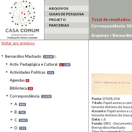
ARQUIVOS
GUIAS DE PESQUISA
Total de resultados:
PROJETO
PARCERIAS
Correspondência:
50
Arquivos
>
Bernardi
Voltar aos arquivos
Bernardino Machado
14549
I
Activ. Pedagógica e Cultural
1
139
Actividades Políticas
424
Agendas
5
Biblioteca
15
Correspondência
11939
Pasta:
07038.204
Título:
Papel anexo a cart
A
888
tenente António de Sous
Assunto:
Papel anexo a c
B
760
tenente António de Sous
Data:
s.d.
C
1663
Fundo:
DBG - Document
Bernardino Machado
D
193
Tipo Documental:
Docum