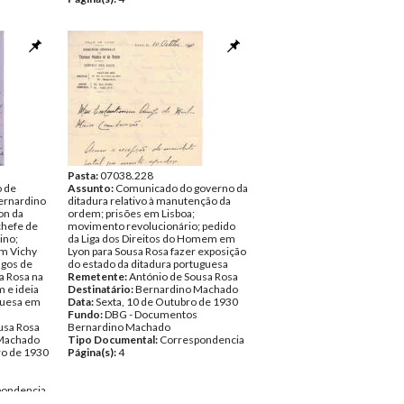
Pasta:
07038.228
o de
Assunto:
Comunicado do governo da
ernardino
ditadura relativo à manutenção da
on da
ordem; prisões em Lisboa;
chefe de
movimento revolucionário; pedido
ino;
da Liga dos Direitos do Homem em
em Vichy
Lyon para Sousa Rosa fazer exposição
ngos de
do estado da ditadura portuguesa
a Rosa na
Remetente:
António de Sousa Rosa
 e ideia
Destinatário:
Bernardino Machado
guesa em
Data:
Sexta, 10 de Outubro de 1930
Fundo:
DBG - Documentos
usa Rosa
Bernardino Machado
Machado
Tipo Documental:
Correspondencia
ro de 1930
Página(s):
4
pondencia