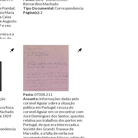
o
Bernardino Machado
 Pombal;
Tipo Documental:
Correspondencia
io Maria
Página(s):
2
a Caixa
de Augusto
P e seu
e
eira e a
hos de
eitão;
 "Diário de
 Dr.
rto de
e que
 Américo
rancisco
 Barreto;
verno por
ndes
a; Vicente
Lopes,
Pasta:
07038.211
prisão de
ção
Assunto:
Informações dadas pelo
embrismo
coronel Aguiar sobre a situação
usa Rosa
política em Portugal; recusa do
nto;
Machado
coronel Aguiar em se encontrar com
nistro das
de 1929
José Domingues dos Santos; questão
elativo a
relativa aos trabalhos dos portos em
ríficas
Portugal, de que era interessada a
pondencia
Société des Grands Travaux de
que em
Marseille, e à falta de verba nor
vas à
orçamento feito por Salazar; artigo do