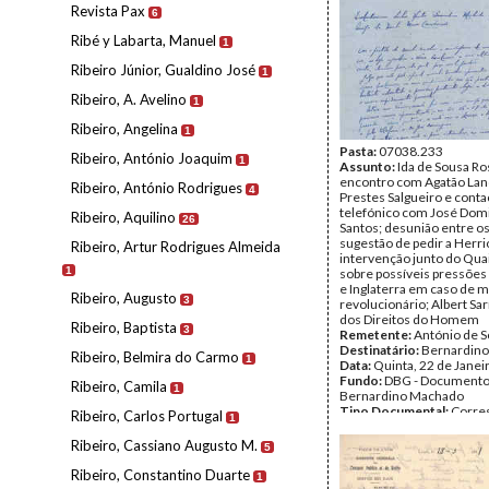
Revista Pax
6
Ribé y Labarta, Manuel
1
Ribeiro Júnior, Gualdino José
1
Ribeiro, A. Avelino
1
Ribeiro, Angelina
1
Pasta:
07038.233
Ribeiro, António Joaquim
1
Assunto:
Ida de Sousa Ros
encontro com Agatão Lan
Ribeiro, António Rodrigues
4
Prestes Salgueiro e conta
telefónico com José Dom
Ribeiro, Aquilino
26
Santos; desunião entre os
sugestão de pedir a Herr
Ribeiro, Artur Rodrigues Almeida
intervenção junto do Qua
1
sobre possíveis pressões
e Inglaterra em caso de
Ribeiro, Augusto
3
revolucionário; Albert Sarr
dos Direitos do Homem
Ribeiro, Baptista
3
Remetente:
António de 
Destinatário:
Bernardin
Ribeiro, Belmira do Carmo
1
Data:
Quinta, 22 de Janei
Fundo:
DBG - Document
Ribeiro, Camila
1
Bernardino Machado
Tipo Documental:
Corre
Ribeiro, Carlos Portugal
1
Página(s):
3
Ribeiro, Cassiano Augusto M.
5
Ribeiro, Constantino Duarte
1