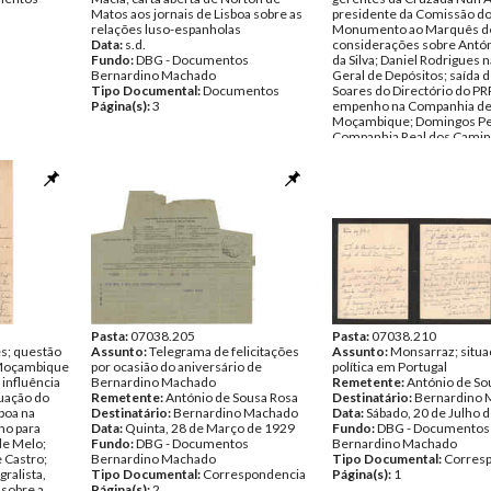
Matos aos jornais de Lisboa sobre as
presidente da Comissão d
relações luso-espanholas
Monumento ao Marquês de
Data:
s.d.
considerações sobre Antón
Fundo:
DBG - Documentos
da Silva; Daniel Rodrigues n
Bernardino Machado
Geral de Depósitos; saída 
Tipo Documental:
Documentos
Soares do Directório do PR
Página(s):
3
empenho na Companhia d
Moçambique; Domingos Per
Companhia Real dos Camin
Ferro Portugueses; Artur L
artigos de Vasco Borges no
Notícias"; Norton de Matos;
António Bandeira; Dr. Albe
Oliveira; reunião política d
resultou o assassinato de
Olavo; irmãos Eugénio e F
Tavares; Duarte Leite; Melo
Sá Cardoso; entrega do go
Bernardino Machado a Me
Cabeçadas; Gomes da Cost
Freitas; Carmona; Pestana 
Pasta:
07038.205
tenente coronel da Guarda
Pasta:
07038.210
s; questão
Assunto:
Telegrama de felicitações
Municipal; Pereira Bastos; 
Assunto:
Monsarraz; situa
 Moçambique
por ocasião do aniversário de
Sousa Rosa durante o dez
política em Portugal
 influência
Bernardino Machado
e libertação depois dos
Remetente:
António de So
tuação do
Remetente:
António de Sousa Rosa
acontecimentos de Monsa
Destinatário:
Bernardino 
boa na
Destinatário:
Bernardino Machado
decreto de João Soares, mi
Data:
Sábado, 20 de Julho 
no para
Data:
Quinta, 28 de Março de 1929
Colónias, de 15.ABR.1919, r
Fundo:
DBG - Documentos
de Melo;
Fundo:
DBG - Documentos
concessões de ordens hono
Bernardino Machado
 Castro;
Bernardino Machado
pela participação no Corpo
Tipo Documental:
Corres
gralista,
Tipo Documental:
Correspondencia
Expedicionário a Moçambi
Página(s):
1
 sobre a
Página(s):
2
1917-1818; questões relati