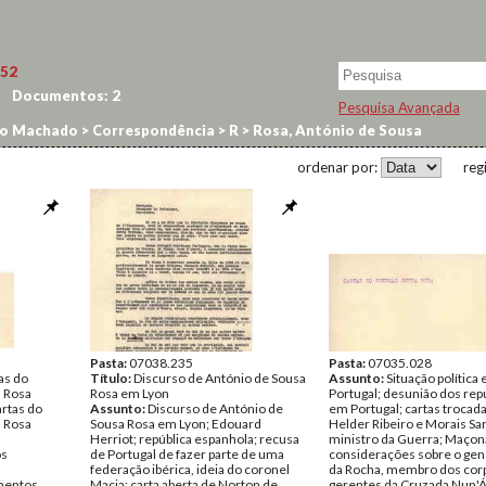
52
Documentos:
2
Pesquisa Avançada
no Machado
>
Correspondência
>
R
>
Rosa, António de Sousa
ordenar por:
reg
Pasta:
07038.235
Pasta:
07035.028
as do
Título:
Discurso de António de Sousa
Assunto:
Situação política
a Rosa
Rosa em Lyon
Portugal; desunião dos rep
artas do
Assunto:
Discurso de António de
em Portugal; cartas trocad
a Rosa
Sousa Rosa em Lyon; Edouard
Helder Ribeiro e Morais S
Herriot; república espanhola; recusa
ministro da Guerra; Maçona
os
de Portugal de fazer parte de uma
considerações sobre o gene
federação ibérica, ideia do coronel
da Rocha, membro dos cor
entos
Macia; carta aberta de Norton de
gerentes da Cruzada Nun'Á