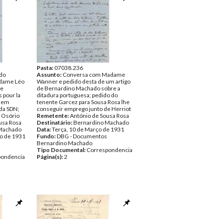
Pasta:
07038.236
 do
Assunto:
Conversa com Madame
dame Léo
Wanner e pedido desta de um artigo
ue
de Bernardino Machado sobre a
 pour la
ditadura portuguesa; pedido do
e em
tenente Garcez para Sousa Rosa lhe
da SDN;
conseguir emprego junto de Herriot
o Osório
Remetente:
António de Sousa Rosa
usa Rosa
Destinatário:
Bernardino Machado
Machado
Data:
Terça, 10 de Março de 1931
ro de 1931
Fundo:
DBG - Documentos
Bernardino Machado
Tipo Documental:
Correspondencia
pondencia
Página(s):
2