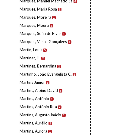
Marques, Manuel Machado Sá
6
Marques, Maria Rosa
1
Marques, Moreira
1
Marques, Moura
4
Marques, Sofia de Bívar
1
Marques, Vasco Gonçalves
1
Martin, Louis
5
Martinet, H.
2
Martinez, Bernardina
2
Martinho, João Evangelista C.
1
Martins Júnior
1
Martins, Albino David
1
Martins, António
1
Martins, António Rita
7
Martins, Augusto Inácio
1
Martins, Aurélio
1
Martins, Aurora
1