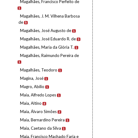
Magalhães, Francisco Perfeito de
1
Magalhães, J. M. Vilhena Barbosa
de
5
Magalhães, José Augusto de
1
Magalhães, José Eduardo R. de
3
Magalhães, Maria da Glória T.
1
Magalhães, Raimundo Pereira de
1
Magalhães, Teodoro
1
Magina, José
1
Magro, Abílio
1
Maia, Alfredo Lopes
1
Maia, Altino
4
Maia, Álvaro Simões
2
Maia, Bernardino Pereira
1
Maia, Caetano da Silva
1
Maia, Francisco Machado Faria e