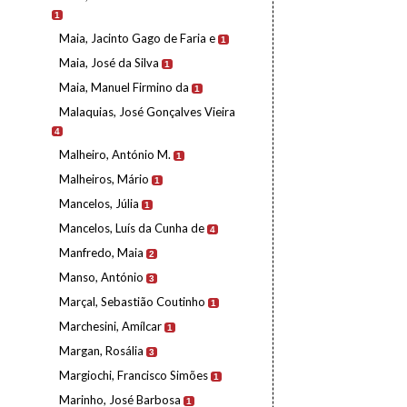
1
Maia, Jacinto Gago de Faria e
1
Maia, José da Silva
1
Maia, Manuel Firmino da
1
Malaquias, José Gonçalves Vieira
4
Malheiro, António M.
1
Malheiros, Mário
1
Mancelos, Júlia
1
Mancelos, Luís da Cunha de
4
Manfredo, Maia
2
Manso, António
3
Marçal, Sebastião Coutinho
1
Marchesini, Amílcar
1
Margan, Rosália
3
Margiochi, Francisco Simões
1
Marinho, José Barbosa
1