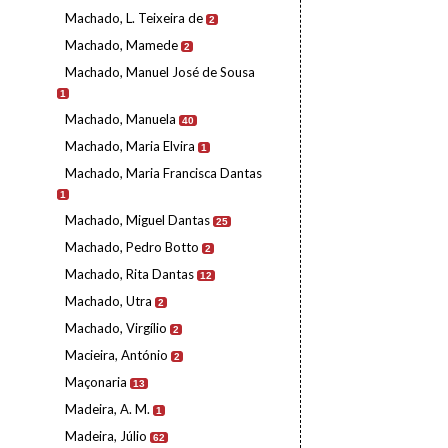
Machado, L. Teixeira de
2
Machado, Mamede
2
Machado, Manuel José de Sousa
1
Machado, Manuela
40
Machado, Maria Elvira
1
Machado, Maria Francisca Dantas
1
Machado, Miguel Dantas
25
Machado, Pedro Botto
2
Machado, Rita Dantas
12
Machado, Utra
2
Machado, Virgílio
2
Macieira, António
2
Maçonaria
13
Madeira, A. M.
1
Madeira, Júlio
62