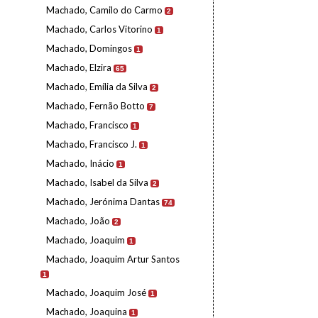
Machado, Camilo do Carmo
2
Machado, Carlos Vitorino
1
Machado, Domingos
1
Machado, Elzira
65
Machado, Emília da Silva
2
Machado, Fernão Botto
7
Machado, Francisco
1
Machado, Francisco J.
1
Machado, Inácio
1
Machado, Isabel da Silva
2
Machado, Jerónima Dantas
74
Machado, João
2
Machado, Joaquim
1
Machado, Joaquim Artur Santos
1
Machado, Joaquim José
1
Machado, Joaquina
1