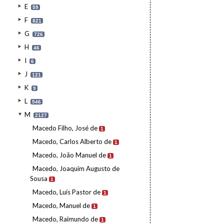
E
59
F
821
G
726
H
46
I
6
J
121
K
9
L
546
M
2127
Macedo Filho, José de
1
Macedo, Carlos Alberto de
1
Macedo, João Manuel de
1
Macedo, Joaquim Augusto de
Sousa
1
Macedo, Luís Pastor de
1
Macedo, Manuel de
1
Macedo, Raimundo de
1