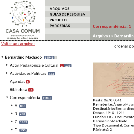
ARQUIVOS
GUIAS DE PESQUISA
PROJETO
PARCERIAS
Correspondência:
1
Arquivos
>
Bernardi
Voltar aos arquivos
ordenar po
Bernardino Machado
14549
I
Activ. Pedagógica e Cultural
1
139
Actividades Políticas
424
Agendas
5
Biblioteca
15
Correspondência
11939
Pasta:
06707.041
Remetente:
Ângelo May
A
888
Destinatário:
Bernardin
Data:
c. 1910 - 1911
B
760
Fundo:
DBG - Document
Bernardino Machado
C
1663
Tipo Documental:
Corre
Página(s):
2
D
193