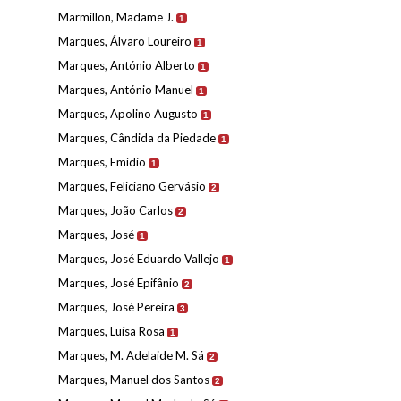
Marmillon, Madame J.
1
Marques, Álvaro Loureiro
1
Marques, António Alberto
1
Marques, António Manuel
1
Marques, Apolino Augusto
1
Marques, Cândida da Piedade
1
Marques, Emídio
1
Marques, Feliciano Gervásio
2
Marques, João Carlos
2
Marques, José
1
Marques, José Eduardo Vallejo
1
Marques, José Epifânio
2
Marques, José Pereira
3
Marques, Luísa Rosa
1
Marques, M. Adelaide M. Sá
2
Marques, Manuel dos Santos
2