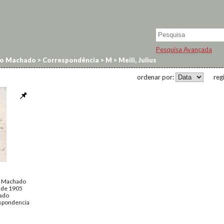
Pesquisa Avançada
no Machado
>
Correspondência
>
M
>
Meili, Julius
ordenar por:
reg
o Machado
o de 1905
ado
spondencia