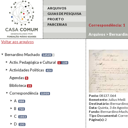
ARQUIVOS
GUIAS DE PESQUISA
PROJETO
PARCERIAS
Correspondência:
1
Arquivos
>
Bernardi
Voltar aos arquivos
Bernardino Machado
14549
I
Activ. Pedagógica e Cultural
1
139
Actividades Políticas
424
Agendas
5
Biblioteca
15
Correspondência
11939
Pasta:
08137.064
Remetente:
Julius Meili
A
888
Destinatário:
Bernardin
Data:
Quinta, 3 de Agost
B
760
Fundo:
Bernardino Mach
Tipo Documental:
Corre
C
1663
Página(s):
2
D
193