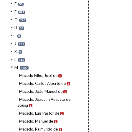
E
59
F
821
G
726
H
46
I
6
J
121
K
9
L
546
M
2127
Macedo Filho, José de
1
Macedo, Carlos Alberto de
1
Macedo, João Manuel de
1
Macedo, Joaquim Augusto de
Sousa
1
Macedo, Luís Pastor de
1
Macedo, Manuel de
1
Macedo, Raimundo de
1