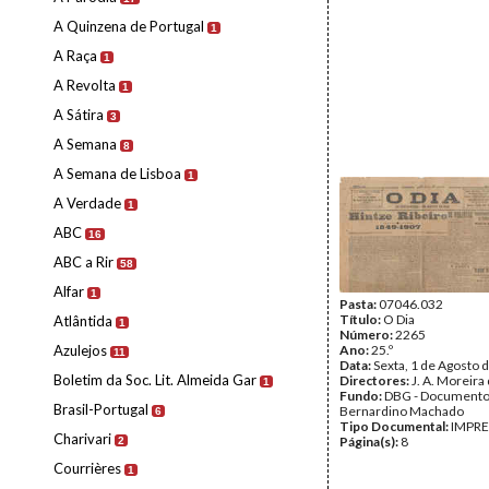
A Quinzena de Portugal
1
A Raça
1
A Revolta
1
A Sátira
3
A Semana
8
A Semana de Lisboa
1
A Verdade
1
ABC
16
ABC a Rir
58
Alfar
1
Pasta:
07046.032
Título:
O Dia
Atlântida
1
Número:
2265
Azulejos
Ano:
25.º
11
Data:
Sexta, 1 de Agosto 
Boletim da Soc. Lit. Almeida Gar
Directores:
J. A. Moreira
1
Fundo:
DBG - Document
Brasil-Portugal
Bernardino Machado
6
Tipo Documental:
IMPR
Charivari
Página(s):
8
2
Courrières
1