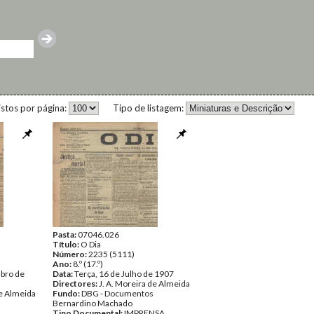
istos por página:
Tipo de listagem:
Pasta:
07046.026
Título:
O Dia
Número:
2235 (5111)
Ano:
8.º (17.º)
bro de
Data:
Terça, 16 de Julho de 1907
Directores:
J. A. Moreira de Almeida
de Almeida
Fundo:
DBG - Documentos
Bernardino Machado
Tipo Documental:
IMPRENSA