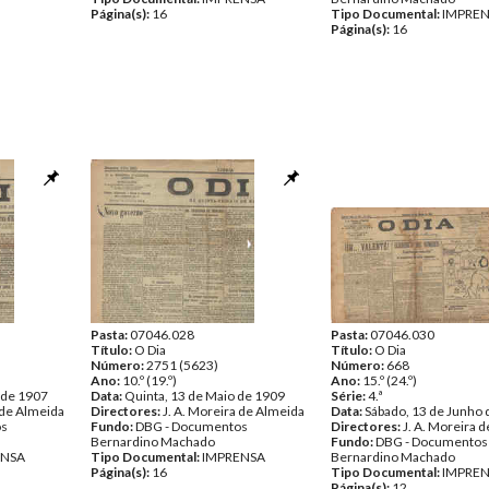
Página(s):
16
Tipo Documental:
IMPRE
Página(s):
16
Pasta:
07046.028
Pasta:
07046.030
Título:
O Dia
Título:
O Dia
Número:
2751 (5623)
Número:
668
Ano:
10.º (19.º)
Ano:
15.º (24.º)
 de 1907
Data:
Quinta, 13 de Maio de 1909
Série:
4.ª
 de Almeida
Directores:
J. A. Moreira de Almeida
Data:
Sábado, 13 de Junho
os
Fundo:
DBG - Documentos
Directores:
J. A. Moreira 
Bernardino Machado
Fundo:
DBG - Documentos
ENSA
Tipo Documental:
IMPRENSA
Bernardino Machado
Página(s):
16
Tipo Documental:
IMPRE
Página(s):
12