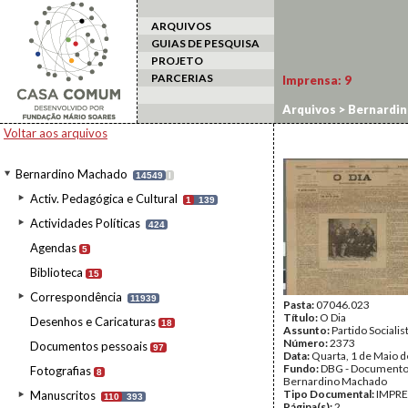
ARQUIVOS
GUIAS DE PESQUISA
PROJETO
PARCERIAS
Imprensa:
9
Arquivos
>
Bernardi
Voltar aos arquivos
Bernardino Machado
14549
I
Activ. Pedagógica e Cultural
1
139
Actividades Políticas
424
Agendas
5
Biblioteca
15
Correspondência
11939
Pasta:
07046.023
Título:
O Dia
Desenhos e Caricaturas
18
Assunto:
Partido Socialis
Número:
2373
Documentos pessoais
97
Data:
Quarta, 1 de Maio 
Fundo:
DBG - Document
Fotografias
8
Bernardino Machado
Tipo Documental:
IMPR
Manuscritos
110
393
Página(s):
2