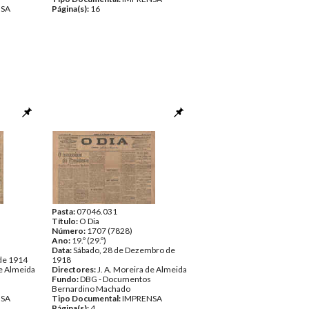
NSA
Página(s):
16
Pasta:
07046.031
Título:
O Dia
Número:
1707 (7828)
Ano:
19.º (29.º)
Data:
Sábado, 28 de Dezembro de
 de 1914
1918
de Almeida
Directores:
J. A. Moreira de Almeida
Fundo:
DBG - Documentos
Bernardino Machado
NSA
Tipo Documental:
IMPRENSA
Página(s):
4