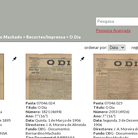
Pesquisa Avançada
no Machado
>
Recortes/Imprensa
>
O Dia
ordenar por:
reg
Pasta:
07046.024
Pasta:
07046.025
Título:
O Dia
Título:
O Dia
ta
Número:
1821 (4694)
Número:
2053 (4926)
Ano:
7.º (16.º)
Ano:
7.º (16.º)
de 1895
Data:
Quinta, 1 de Março de 1906
Data:
Segunda, 3 de Dezem
os
Directores:
J. A. Moreira de Almeida
1906
Fundo:
DBG - Documentos
Directores:
J. A. Moreira 
ENSA
Bernardino Machado
Fundo:
DBG - Documentos
Tipo Documental:
IMPRENSA
Bernardino Machado