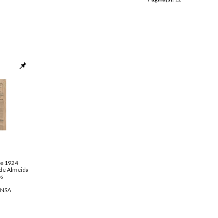
de 1924
 de Almeida
os
ENSA