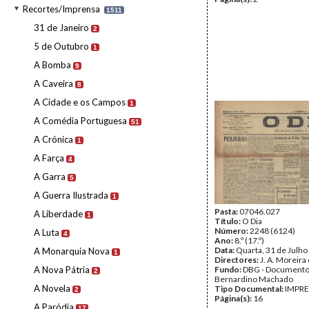
Recortes/Imprensa
1511
31 de Janeiro
2
5 de Outubro
1
A Bomba
9
A Caveira
8
A Cidade e os Campos
1
A Comédia Portuguesa
51
A Crónica
1
A Farça
4
A Garra
5
A Guerra Ilustrada
1
Pasta:
07046.027
A Liberdade
1
Título:
O Dia
Número:
2248 (6124)
A Luta
4
Ano:
8.º (17.º)
Data:
Quarta, 31 de Julho
A Monarquia Nova
1
Directores:
J. A. Moreira
A Nova Pátria
Fundo:
DBG - Document
2
Bernardino Machado
A Novela
Tipo Documental:
IMPR
2
Página(s):
16
A Paródia
17