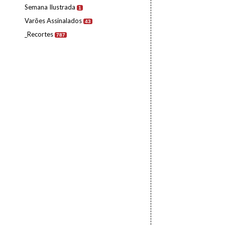
Semana Ilustrada
1
Varões Assinalados
43
_Recortes
787