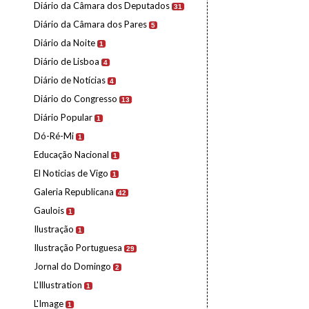
Diário da Câmara dos Deputados
31
Diário da Câmara dos Pares
5
Diário da Noite
1
Diário de Lisboa
4
Diário de Notícias
4
Diário do Congresso
13
Diário Popular
1
Dó-Ré-Mi
1
Educação Nacional
1
El Noticias de Vigo
1
Galeria Republicana
42
Gaulois
1
Ilustração
1
Ilustração Portuguesa
29
Jornal do Domingo
2
L'Illustration
1
L'Image
1