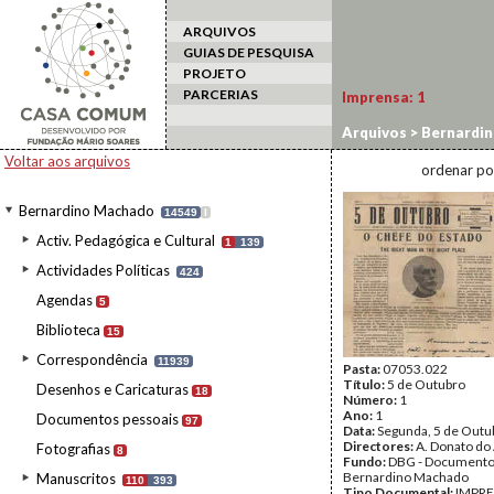
ARQUIVOS
GUIAS DE PESQUISA
PROJETO
PARCERIAS
Imprensa:
1
Arquivos
>
Bernardi
Voltar aos arquivos
ordenar po
Bernardino Machado
14549
I
Activ. Pedagógica e Cultural
1
139
Actividades Políticas
424
Agendas
5
Biblioteca
15
Correspondência
11939
Pasta:
07053.022
Título:
5 de Outubro
Desenhos e Caricaturas
18
Número:
1
Ano:
1
Documentos pessoais
97
Data:
Segunda, 5 de Outu
Directores:
A. Donato do
Fotografias
8
Fundo:
DBG - Document
Bernardino Machado
Manuscritos
110
393
Tipo Documental:
IMPR