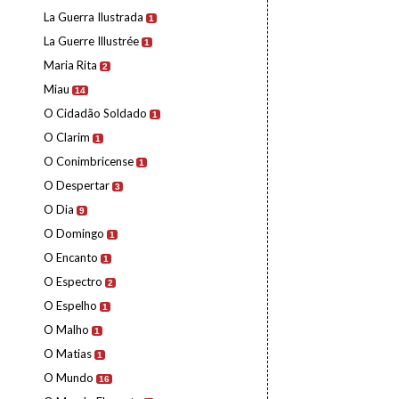
La Guerra Ilustrada
1
La Guerre Illustrée
1
Maria Rita
2
Miau
14
O Cidadão Soldado
1
O Clarim
1
O Conimbricense
1
O Despertar
3
O Dia
9
O Domingo
1
O Encanto
1
O Espectro
2
O Espelho
1
O Malho
1
O Matias
1
O Mundo
16