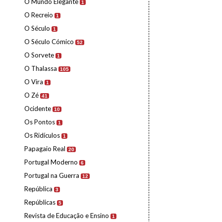
O Mundo Elegante
1
O Recreio
1
O Século
1
O Século Cómico
52
O Sorvete
1
O Thalassa
105
O Vira
1
O Zé
41
Ocidente
10
Os Pontos
1
Os Ridículos
1
Papagaio Real
20
Portugal Moderno
6
Portugal na Guerra
12
República
3
Repúblicas
5
Revista de Educação e Ensino
1