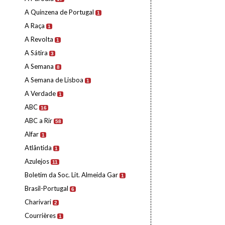
A Quinzena de Portugal
1
A Raça
1
A Revolta
1
A Sátira
3
A Semana
8
A Semana de Lisboa
1
A Verdade
1
ABC
16
ABC a Rir
58
Alfar
1
Atlântida
1
Azulejos
11
Boletim da Soc. Lit. Almeida Gar
1
Brasil-Portugal
6
Charivari
2
Courrières
1