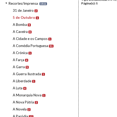
Recortes/Imprensa
Página(s):
8
1511
31 de Janeiro
2
5 de Outubro
1
A Bomba
9
A Caveira
8
A Cidade e os Campos
1
A Comédia Portuguesa
51
A Crónica
1
A Farça
4
A Garra
5
A Guerra Ilustrada
1
A Liberdade
1
A Luta
4
A Monarquia Nova
1
A Nova Pátria
2
A Novela
2
A Paródia
17