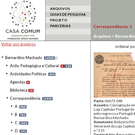
ARQUIVOS
GUIAS DE PESQUISA
PROJETO
PARCERIAS
Correspondência:
1
Arquivos
>
Bernardi
Voltar aos arquivos
ordenar po
Bernardino Machado
14549
I
Activ. Pedagógica e Cultural
1
139
Actividades Políticas
424
Agendas
5
Biblioteca
15
Correspondência
11939
Pasta:
06673.048
Assunto:
Consignação em
A
888
Loja Capitular Portugal de
pelo regresso a Portugal 
B
760
Bernardino Machado.
Remetente:
Belizário Pi
C
1663
Venerável da Loja Capitul
n.º 215
D
193
Destinatário:
Bernardin