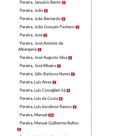
Pereira, Januário Bento
2
Pereira, João
2
Pereira, João Bernardo
3
Pereira, João Gonçalo Pacheco
1
Pereira, José
1
Pereira, José António de
Albergaria
1
Pereira, José Augusto Silva
2
Pereira, José Ribeiro
1
Pereira, Júlio Barbosa Nunes
1
Pereira, Luís Alves
1
Pereira, Luís Consiglieri Sá
4
Pereira, Luís da Costa
6
Pereira, Luís Inocêncio Ramos
2
Pereira, Manuel
23
Pereira, Manuel Guilherme Rufino
1