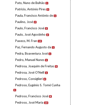
Pato, Nuno de Bulhão
1
Patrício, António Pires
3
Paula, Francisco António de
1
Paulino, José
2
Paulo, Francisco José
2
Paulo, José Agostinho
2
Paxeco, M. Fran
13
Paz, Fernando Augusto da
1
Pedra, Boaventura José
1
Pedro, Manuel Nunes
1
Pedrosa, Joaquim de Freitas
5
Pedrosa, José O'Neill
1
Pedroso, Consiglieri
4
Pedroso, Eugénio S. Tomé Cunha
1
Pedroso, Francisco José
8
Pedroso, José Maria
10