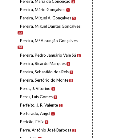
Pereira, Maria da Conceição
3
Pereira, Mário Gonçalves
1
Pereira, Miguel A. Gonçalves
3
Pereira, Miguel Dantas Gonçalves
22
Pereira, Mª Assunção Gonçalves
26
Pereira, Pedro Januário Vale Sá
8
Pereira, Ricardo Marques
1
Pereira, Sebastião dos Reis
2
Pereira, Sertório do Monte
5
Peres, J. Vitorino
1
Peres, Luís Gomes
1
Perfeito, J. R. Valente
2
Perfurado, Angel
1
Pericão, Félix
1
Perre, António José Barbosa
2