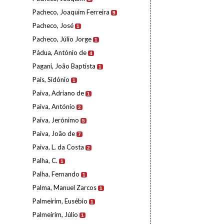
Pacheco, Joaquim Ferreira
9
Pacheco, José
1
Pacheco, Júlio Jorge
1
Pádua, António de
4
Pagani, João Baptista
1
Pais, Sidónio
1
Paiva, Adriano de
1
Paiva, António
2
Paiva, Jerónimo
5
Paiva, João de
7
Paiva, L. da Costa
2
Palha, C.
1
Palha, Fernando
1
Palma, Manuel Zarcos
1
Palmeirim, Eusébio
1
Palmeirim, Júlio
1