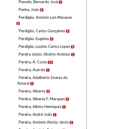
Penedo, Bernardo José
1
Penha, João
6
Perdigão, António Luís Marques
2
Perdigão, Carlos Gonçalves
1
Perdigão, Eugénio
2
Perdigão, Lucínio Carlos Lopes
3
Pereira Júnior, Silvério António
1
Pereira, A. Costa
13
Pereira, Acúrsio
1
Pereira, Adalberto Soares do
Amaral
1
Pereira, Alberto
4
Pereira, Alberto F. Marques
4
Pereira, Albino Henriques
1
Pereira, André João
1
Pereira, António Aluísio Jervis
2