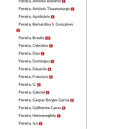
Pereira, António Roberto
1
Pereira, António Thaumaturgo
1
Pereira, Apolinário
1
Pereira, Bernardina S. Gonçalves
1
Pereira, Braulio
10
Pereira, Celestino
1
Pereira, Dias
1
Pereira, Domingos
1
Pereira, Eduardo
6
Pereira, Francisco
3
Pereira, G.
2
Pereira, Gabriel
1
Pereira, Gaspar Borges Garcia
6
Pereira, Guilherme Canas
5
Pereira, Hermenegildo
1
Pereira, Ivo
1