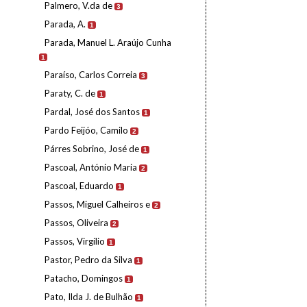
Palmero, V.da de
3
Parada, A.
1
Parada, Manuel L. Araújo Cunha
1
Paraíso, Carlos Correia
3
Paraty, C. de
1
Pardal, José dos Santos
1
Pardo Feijóo, Camilo
2
Párres Sobrino, José de
1
Pascoal, António Maria
2
Pascoal, Eduardo
1
Passos, Miguel Calheiros e
2
Passos, Oliveira
2
Passos, Virgílio
1
Pastor, Pedro da Silva
1
Patacho, Domingos
1
Pato, Ilda J. de Bulhão
1