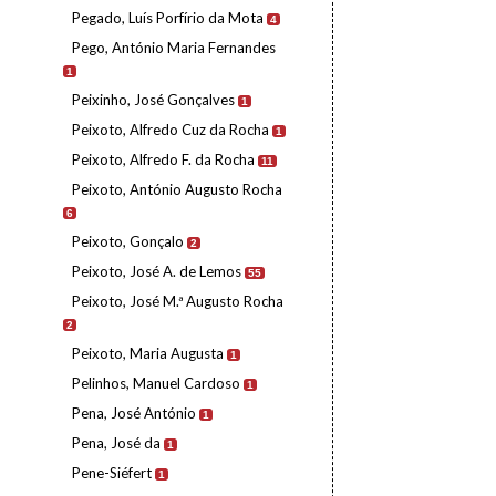
Pegado, Luís Porfírio da Mota
4
Pego, António Maria Fernandes
1
Peixinho, José Gonçalves
1
Peixoto, Alfredo Cuz da Rocha
1
Peixoto, Alfredo F. da Rocha
11
Peixoto, António Augusto Rocha
6
Peixoto, Gonçalo
2
Peixoto, José A. de Lemos
55
Peixoto, José M.ª Augusto Rocha
2
Peixoto, Maria Augusta
1
Pelinhos, Manuel Cardoso
1
Pena, José António
1
Pena, José da
1
Pene-Siéfert
1