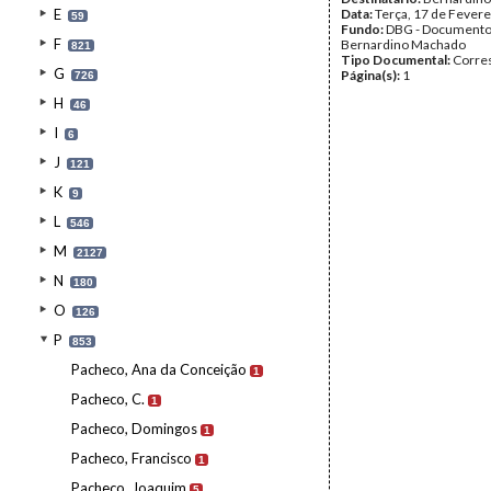
E
Data:
Terça, 17 de Fevere
59
Fundo:
DBG - Document
F
Bernardino Machado
821
Tipo Documental:
Corre
G
Página(s):
1
726
H
46
I
6
J
121
K
9
L
546
M
2127
N
180
O
126
P
853
Pacheco, Ana da Conceição
1
Pacheco, C.
1
Pacheco, Domingos
1
Pacheco, Francisco
1
Pacheco, Joaquim
5