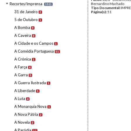
Recortes/Imprensa
Bernardino Machado
1511
Tipo Documental:
IMPR
31 de Janeiro
Página(s):
51
2
5 de Outubro
1
A Bomba
9
A Caveira
8
A Cidade e os Campos
1
A Comédia Portuguesa
51
A Crónica
1
A Farça
4
A Garra
5
A Guerra Ilustrada
1
A Liberdade
1
A Luta
4
A Monarquia Nova
1
A Nova Pátria
2
A Novela
2
A Paródia
17