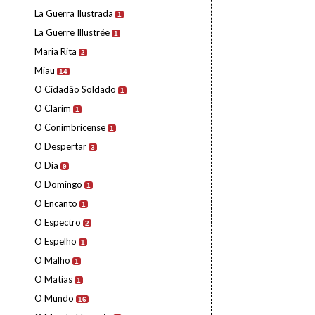
La Guerra Ilustrada
1
La Guerre Illustrée
1
Maria Rita
2
Miau
14
O Cidadão Soldado
1
O Clarim
1
O Conimbricense
1
O Despertar
3
O Dia
9
O Domingo
1
O Encanto
1
O Espectro
2
O Espelho
1
O Malho
1
O Matias
1
O Mundo
16