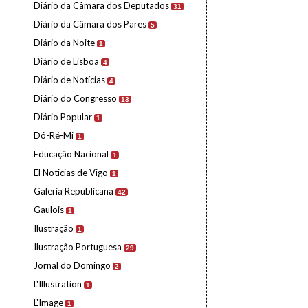
Diário da Câmara dos Deputados
31
Diário da Câmara dos Pares
5
Diário da Noite
1
Diário de Lisboa
4
Diário de Notícias
4
Diário do Congresso
13
Diário Popular
1
Dó-Ré-Mi
1
Educação Nacional
1
El Noticias de Vigo
1
Galeria Republicana
42
Gaulois
1
Ilustração
1
Ilustração Portuguesa
29
Jornal do Domingo
2
L'Illustration
1
L'Image
1