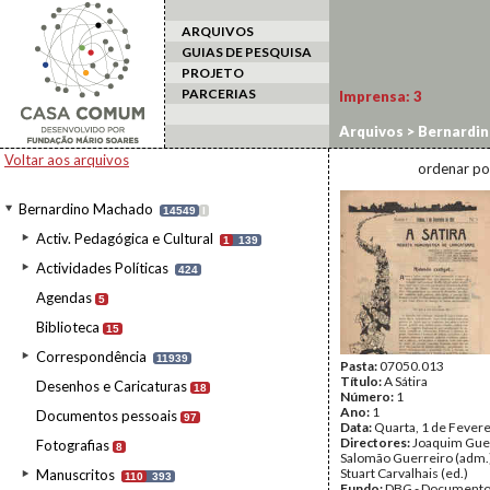
ARQUIVOS
GUIAS DE PESQUISA
PROJETO
PARCERIAS
Imprensa:
3
Arquivos
>
Bernardi
Voltar aos arquivos
ordenar po
Bernardino Machado
14549
I
Activ. Pedagógica e Cultural
1
139
Actividades Políticas
424
Agendas
5
Biblioteca
15
Correspondência
11939
Pasta:
07050.013
Título:
A Sátira
Desenhos e Caricaturas
18
Número:
1
Ano:
1
Documentos pessoais
97
Data:
Quarta, 1 de Fever
Directores:
Joaquim Guerr
Fotografias
8
Salomão Guerreiro (adm.)
Stuart Carvalhais (ed.)
Manuscritos
110
393
Fundo:
DBG - Document