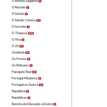
O Mundo Elegante
1
O Recreio
1
O Século
1
O Século Cómico
52
O Sorvete
1
O Thalassa
105
O Vira
1
O Zé
41
Ocidente
10
Os Pontos
1
Os Ridículos
1
Papagaio Real
20
Portugal Moderno
6
Portugal na Guerra
12
República
3
Repúblicas
5
Revista de Educação e Ensino
1