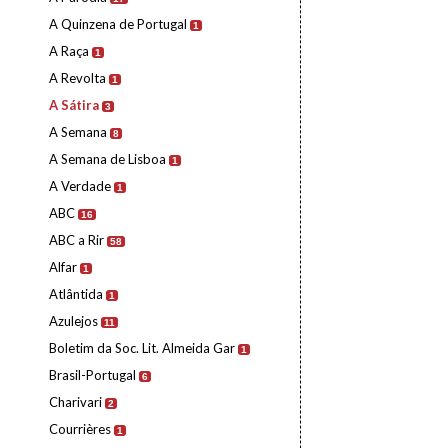
A Quinzena de Portugal
1
A Raça
1
A Revolta
1
A Sátira
3
A Semana
8
A Semana de Lisboa
1
A Verdade
1
ABC
16
ABC a Rir
58
Alfar
1
Atlântida
1
Azulejos
11
Boletim da Soc. Lit. Almeida Gar
1
Brasil-Portugal
6
Charivari
2
Courrières
1