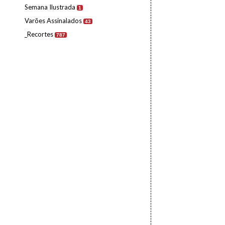
Semana Ilustrada
1
Varões Assinalados
43
_Recortes
787