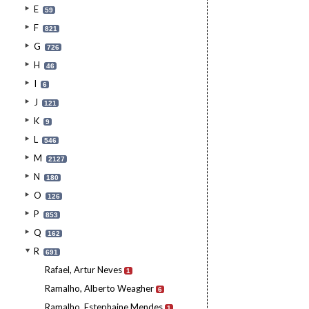
E
59
F
821
G
726
H
46
I
6
J
121
K
9
L
546
M
2127
N
180
O
126
P
853
Q
162
R
691
Rafael, Artur Neves
1
Ramalho, Alberto Weagher
6
Ramalho, Estephaine Mendes
1