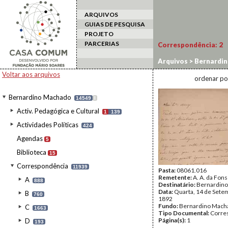
ARQUIVOS
GUIAS DE PESQUISA
PROJETO
PARCERIAS
Correspondência:
2
Arquivos
>
Bernardi
Voltar aos arquivos
ordenar po
Bernardino Machado
14549
I
Activ. Pedagógica e Cultural
1
139
Actividades Políticas
424
Agendas
5
Biblioteca
15
Correspondência
11939
Pasta:
08061.016
Remetente:
A. A. da Fon
A
888
Destinatário:
Bernardin
Data:
Quarta, 14 de Sete
B
760
1892
Fundo:
Bernardino Mach
C
1663
Tipo Documental:
Corre
Página(s):
1
D
193