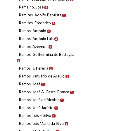
Ramalho, José
4
Ramires, Adolfo Baptista
1
Ramires, Frederico
2
Ramos, António
7
Ramos, António Luís
4
Ramos, Azevedo
1
Ramos, Guilhermina de Battaglia
1
Ramos, J. Pereira
1
Ramos, Januário de Araújo
1
Ramos, José
1
Ramos, José A. Castel Branco
1
Ramos, José de Alcobia
1
Ramos, José Jacinto
1
Ramos, Luís F. Silva
1
Ramos, Luís Maria da Silva
1