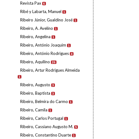
Revista Pax
6
Ribé y Labarta, Manuel
1
Ribeiro Júnior, Gualdino José
1
Ribeiro, A. Avelino
1
Ribeiro, Angelina
1
Ribeiro, António Joaquim
1
Ribeiro, António Rodrigues
4
Ribeiro, Aquilino
26
Ribeiro, Artur Rodrigues Almeida
1
Ribeiro, Augusto
3
Ribeiro, Baptista
3
Ribeiro, Belmira do Carmo
1
Ribeiro, Camila
1
Ribeiro, Carlos Portugal
1
Ribeiro, Cassiano Augusto M.
5
Ribeiro, Constantino Duarte
1