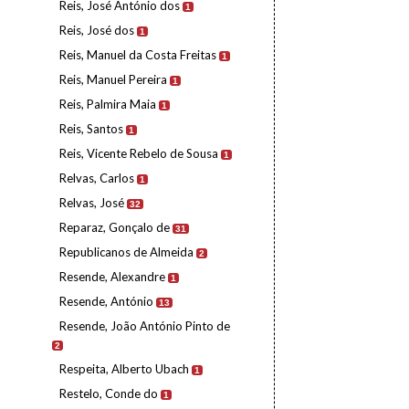
Reis, José António dos
1
Reis, José dos
1
Reis, Manuel da Costa Freitas
1
Reis, Manuel Pereira
1
Reis, Palmira Maia
1
Reis, Santos
1
Reis, Vicente Rebelo de Sousa
1
Relvas, Carlos
1
Relvas, José
32
Reparaz, Gonçalo de
31
Republicanos de Almeida
2
Resende, Alexandre
1
Resende, António
13
Resende, João António Pinto de
2
Respeita, Alberto Ubach
1
Restelo, Conde do
1