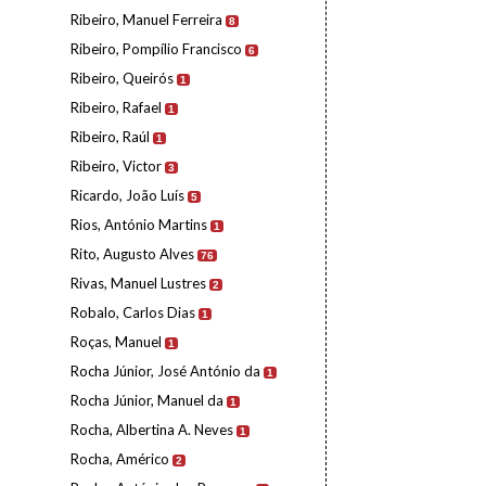
Ribeiro, Manuel Ferreira
8
Ribeiro, Pompílio Francisco
6
Ribeiro, Queirós
1
Ribeiro, Rafael
1
Ribeiro, Raúl
1
Ribeiro, Victor
3
Ricardo, João Luís
5
Rios, António Martins
1
Rito, Augusto Alves
76
Rivas, Manuel Lustres
2
Robalo, Carlos Dias
1
Roças, Manuel
1
Rocha Júnior, José António da
1
Rocha Júnior, Manuel da
1
Rocha, Albertina A. Neves
1
Rocha, Américo
2