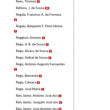
Rees, Thomas
1
Refoios, J. de Sousa
20
Regala, Francisco A. da Fonseca
2
Regalo, Benjamim F. Pinto Hintze
1
Reggioni, Antonio
1
Rego, A. B. de Sousa
1
Rego, Álvaro de Sousa
3
Rego, Aníbal de Sousa
1
Rego, António Augusto Fernandes
1
Rego, Benvinda
2
Rego, Câmara
4
Rego, José Maria
1
Reis Júnior, António José dos
1
Reis Júnior, Joaquim José dos
1
Reis Júnior, José António dos
2