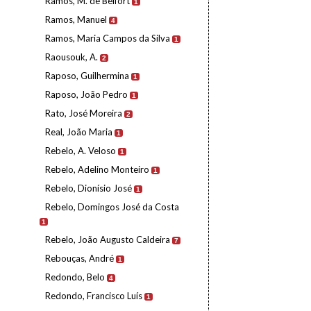
Ramos, M. de Belfort
1
Ramos, Manuel
4
Ramos, Maria Campos da Silva
1
Raousouk, A.
2
Raposo, Guilhermina
1
Raposo, João Pedro
1
Rato, José Moreira
2
Real, João Maria
1
Rebelo, A. Veloso
1
Rebelo, Adelino Monteiro
1
Rebelo, Dionísio José
1
Rebelo, Domingos José da Costa
1
Rebelo, João Augusto Caldeira
7
Rebouças, André
1
Redondo, Belo
4
Redondo, Francisco Luís
1