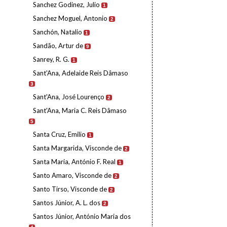
Sanchez Godinez, Julio
1
Sanchez Moguel, Antonio
2
Sanchón, Natalio
1
Sandão, Artur de
9
Sanrey, R. G.
1
Sant'Ana, Adelaide Reis Dâmaso
3
Sant'Ana, José Lourenço
2
Sant'Ana, Maria C. Reis Dâmaso
5
Santa Cruz, Emilio
1
Santa Margarida, Visconde de
2
Santa Maria, António F. Real
1
Santo Amaro, Visconde de
2
Santo Tirso, Visconde de
2
Santos Júnior, A. L. dos
2
Santos Júnior, António Maria dos