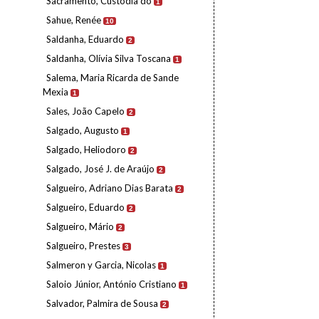
Sacramento, Custódia do
1
Sahue, Renée
10
Saldanha, Eduardo
2
Saldanha, Olívia Silva Toscana
1
Salema, Maria Ricarda de Sande
Mexia
1
Sales, João Capelo
2
Salgado, Augusto
1
Salgado, Heliodoro
2
Salgado, José J. de Araújo
2
Salgueiro, Adriano Dias Barata
2
Salgueiro, Eduardo
2
Salgueiro, Mário
2
Salgueiro, Prestes
3
Salmeron y Garcia, Nicolas
1
Saloio Júnior, António Cristiano
1
Salvador, Palmira de Sousa
2