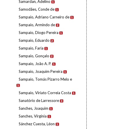
Samardan, Adelino
1
Samodães, Conde de
1
Sampaio, Adriano Carneiro de
1
Sampaio, Armindo de
2
Sampaio, Diogo Pereira
1
Sampaio, Eduardo
2
Sampaio, Faria
1
Sampaio, Gonçalo
2
Sampaio, João A. P.
1
Sampaio, Joaquim Pereira
1
Sampaio, Tomás Pizarro Melo e
1
Sampaio, Viriato Correia Costa
1
Sanatório de Larressore
3
Sanches, Joaquim
1
Sanches, Virgínia
1
Sánchez Cuesta, Léon
1