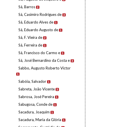
Sá, Barros
2
Sá, Casimiro Rodrigues de
3
Sá, Eduardo Alves de
1
Sá, Eduardo Augusto de
1
Sá, F. Vieira de
2
Sá, Ferreira de
1
Sá, Francisco do Carmo e
1
Sá, José Bernardino da Costa e
3
Sabbo, Augusto Roberto Victor
1
Sabóia, Salvador
1
Sabreta, João Vicente
3
Sabrosa, José Pereira
1
Sabugosa, Conde de
1
Sacadura, Joaquim
1
Sacadura, Maria da Glória
1