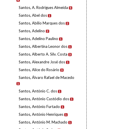
4
Santos, A. Rodrigues Almeida
5
Santos, Abel dos
1
Santos, Abílio Marques dos
2
Santos, Adelino
2
Santos, Adelino Paulino
1
Santos, Albertina Leonor dos
1
Santos, Alberto A. Silv. Costa
3
Santos, Alexandre José dos
1
Santos, Alice do Rosário
3
Santos, Álvaro Rafael de Macedo
1
Santos, António C. dos
1
Santos, António Custódio dos
1
Santos, António Furtado
1
Santos, António Henriques
1
Santos, António M. Machado
1