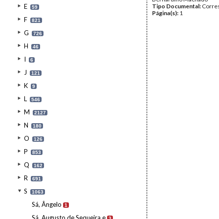
E
Tipo Documental:
Corre
59
Página(s):
1
F
821
G
726
H
46
I
6
J
121
K
9
L
546
M
2127
N
180
O
126
P
853
Q
162
R
691
S
1063
Sá, Ângelo
1
Sá, Augusto de Sequeira e
3