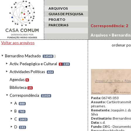
ARQUIVOS
GUIAS DE PESQUISA
PROJETO
PARCERIAS
Correspondência:
2
Arquivos
>
Bernardi
Voltar aos arquivos
ordenar po
Bernardino Machado
14549
I
Activ. Pedagógica e Cultural
1
139
Actividades Políticas
424
Agendas
5
Biblioteca
15
Correspondência
11939
Pasta:
06745.053
Assunto:
Cartão transmi
A
888
pêsames.
Remetente:
Joaquim J. d
B
760
Silva
Destinatário:
Bernardin
C
1663
Data:
s.d.
Fundo:
DBG - Document
D
193
Bernardino Machado