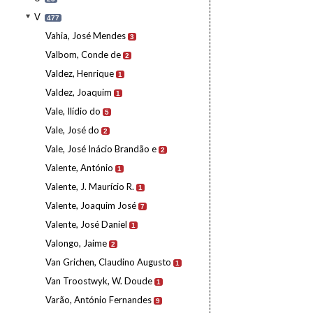
V
477
Vahia, José Mendes
3
Valbom, Conde de
2
Valdez, Henrique
1
Valdez, Joaquim
1
Vale, Ilídio do
5
Vale, José do
2
Vale, José Inácio Brandão e
2
Valente, António
1
Valente, J. Maurício R.
1
Valente, Joaquim José
7
Valente, José Daniel
1
Valongo, Jaime
2
Van Grichen, Claudino Augusto
1
Van Troostwyk, W. Doude
1
Varão, António Fernandes
9