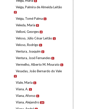
Veiga, Maria
1
Veiga, Palmira de Almeida Leitão
2
Veiga, Tomé Palma
1
Veleda, Maria
3
Velloni, Georges
4
Veloso, Júlio César Leitão
1
Veloso, Rodrigo
1
Ventura, Joaquim
2
Ventura, José Fernandes
1
Vermelho, Alberto M. Mourato
1
Vesadas, João Bernardo do Vale
1
Viale, Maria
1
Viana, A.
1
Viana, Afonso
1
Viana, Alejandro
14
Viana, André