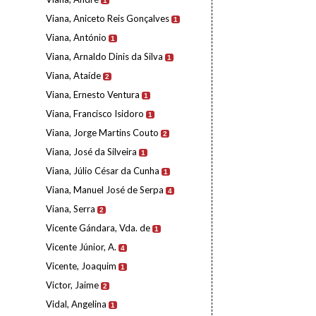
1
Viana, Aniceto Reis Gonçalves
1
Viana, António
1
Viana, Arnaldo Dinis da Silva
1
Viana, Ataíde
2
Viana, Ernesto Ventura
1
Viana, Francisco Isidoro
1
Viana, Jorge Martins Couto
2
Viana, José da Silveira
1
Viana, Júlio César da Cunha
1
Viana, Manuel José de Serpa
4
Viana, Serra
2
Vicente Gándara, Vda. de
1
Vicente Júnior, A.
4
Vicente, Joaquim
1
Victor, Jaime
2
Vidal, Angelina
1