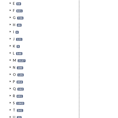
E
59
F
821
G
726
H
46
I
6
J
121
K
9
L
546
M
2127
N
180
O
126
P
853
Q
162
R
691
S
1063
T
241
U
25