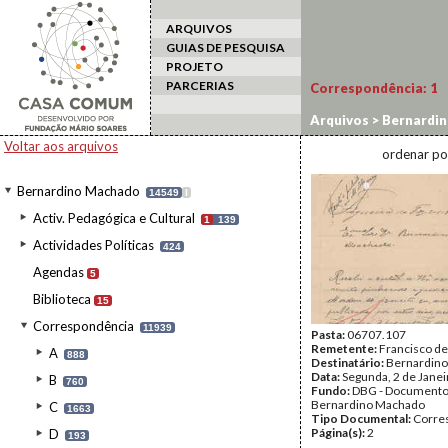
ARQUIVOS
GUIAS DE PESQUISA
PROJETO
PARCERIAS
Correspondência:
1
Arquivos
>
Bernardi
Voltar aos arquivos
ordenar po
Bernardino Machado
14549
I
Activ. Pedagógica e Cultural
1
139
Actividades Políticas
424
Agendas
5
Biblioteca
15
Correspondência
11939
Pasta:
06707.107
Remetente:
Francisco de
A
888
Destinatário:
Bernardin
Data:
Segunda, 2 de Jane
B
760
Fundo:
DBG - Document
Bernardino Machado
C
1663
Tipo Documental:
Corre
Página(s):
2
D
193