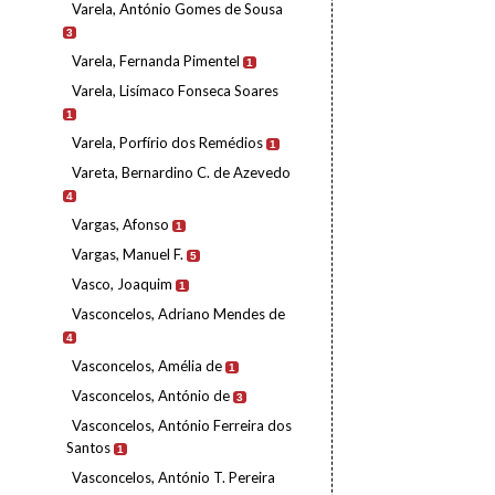
Varela, António Gomes de Sousa
3
Varela, Fernanda Pimentel
1
Varela, Lisímaco Fonseca Soares
1
Varela, Porfírio dos Remédios
1
Vareta, Bernardino C. de Azevedo
4
Vargas, Afonso
1
Vargas, Manuel F.
5
Vasco, Joaquim
1
Vasconcelos, Adriano Mendes de
4
Vasconcelos, Amélia de
1
Vasconcelos, António de
3
Vasconcelos, António Ferreira dos
Santos
1
Vasconcelos, António T. Pereira