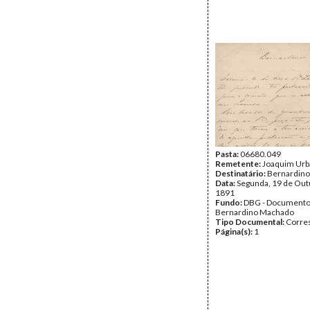
Pasta:
06680.049
Remetente:
Joaquim Ur
Destinatário:
Bernardin
Data:
Segunda, 19 de Out
1891
Fundo:
DBG - Document
Bernardino Machado
Tipo Documental:
Corre
Página(s):
1