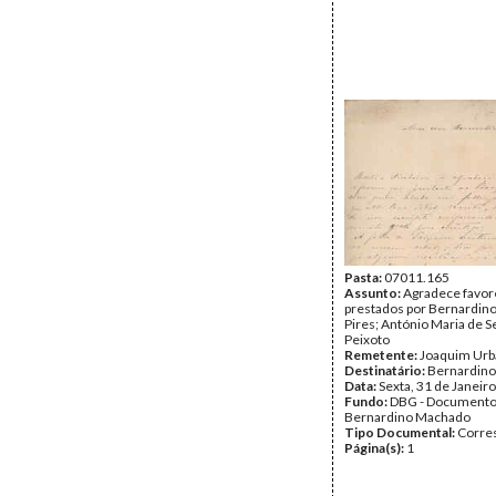
Pasta:
07011.165
Assunto:
Agradece favor
prestados por Bernardin
Pires; António Maria de 
Peixoto
Remetente:
Joaquim Ur
Destinatário:
Bernardin
Data:
Sexta, 31 de Janeir
Fundo:
DBG - Document
Bernardino Machado
Tipo Documental:
Corre
Página(s):
1