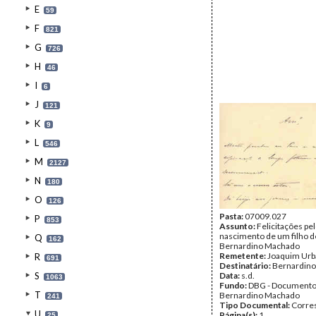
E
59
F
821
G
726
H
46
I
6
J
121
K
9
L
546
M
2127
N
180
O
126
Pasta:
07009.027
P
853
Assunto:
Felicitações pe
nascimento de um filho d
Q
162
Bernardino Machado
Remetente:
Joaquim Ur
R
691
Destinatário:
Bernardin
S
Data:
s.d.
1063
Fundo:
DBG - Document
T
Bernardino Machado
241
Tipo Documental:
Corre
U
Página(s):
1
25