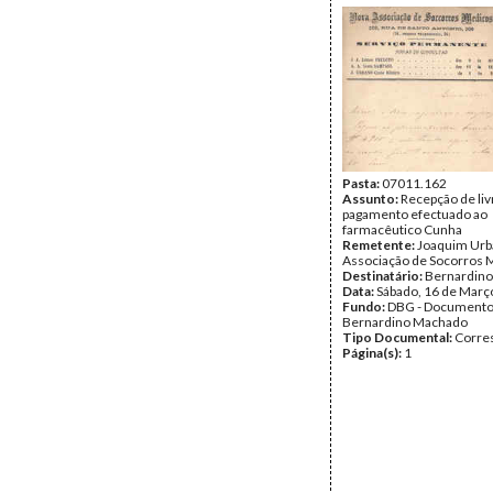
Pasta:
07011.162
Assunto:
Recepção de liv
pagamento efectuado ao
farmacêutico Cunha
Remetente:
Joaquim Urb
Associação de Socorros 
Destinatário:
Bernardin
Data:
Sábado, 16 de Març
Fundo:
DBG - Document
Bernardino Machado
Tipo Documental:
Corre
Página(s):
1