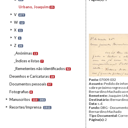
Urbano, Joaquim
25
V
477
W
12
X
11
Y
1
Z
20
_Anónimas
13
_Índices e listas
7
_Remetentes não identificados
92
Desenhos e Caricaturas
18
Pasta:
07009.032
Assunto:
Pedido de info
Documentos pessoais
97
sobre próximo regresso 
Fotografias
Bernardino Machado ao 
8
Remetente:
Joaquim Ur
Manuscritos
Destinatário:
Bernardin
110
393
Data:
s.d.
Recortes/Imprensa
Fundo:
DBG - Document
1511
Bernardino Machado
Tipo Documental:
Corre
Página(s):
2