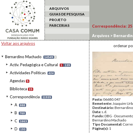
ARQUIVOS
GUIAS DE PESQUISA
PROJETO
PARCERIAS
Correspondência:
25
Arquivos
>
Bernardi
Voltar aos arquivos
ordenar po
Bernardino Machado
14549
I
Activ. Pedagógica e Cultural
1
139
Actividades Políticas
424
Agendas
5
Biblioteca
15
Correspondência
11939
Pasta:
06680.047
Remetente:
Joaquim Ur
A
888
Destinatário:
Bernardin
Data:
s.d.
B
760
Fundo:
DBG - Document
Bernardino Machado
C
1663
Tipo Documental:
Corre
Página(s):
1
D
193