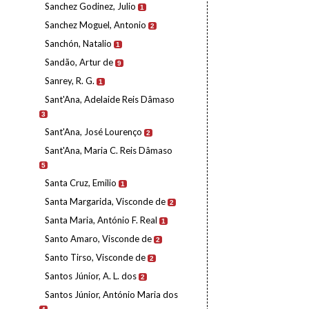
Sanchez Godinez, Julio
1
Sanchez Moguel, Antonio
2
Sanchón, Natalio
1
Sandão, Artur de
9
Sanrey, R. G.
1
Sant'Ana, Adelaide Reis Dâmaso
3
Sant'Ana, José Lourenço
2
Sant'Ana, Maria C. Reis Dâmaso
5
Santa Cruz, Emilio
1
Santa Margarida, Visconde de
2
Santa Maria, António F. Real
1
Santo Amaro, Visconde de
2
Santo Tirso, Visconde de
2
Santos Júnior, A. L. dos
2
Santos Júnior, António Maria dos