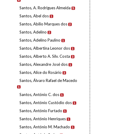
4
Santos, A. Rodrigues Almeida
5
Santos, Abel dos
1
Santos, Abílio Marques dos
2
Santos, Adelino
2
Santos, Adelino Paulino
1
Santos, Albertina Leonor dos
1
Santos, Alberto A. Silv. Costa
3
Santos, Alexandre José dos
1
Santos, Alice do Rosário
3
Santos, Álvaro Rafael de Macedo
1
Santos, António C. dos
1
Santos, António Custódio dos
1
Santos, António Furtado
1
Santos, António Henriques
1
Santos, António M. Machado
1