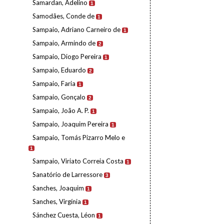
Samardan, Adelino
1
Samodães, Conde de
1
Sampaio, Adriano Carneiro de
1
Sampaio, Armindo de
2
Sampaio, Diogo Pereira
1
Sampaio, Eduardo
2
Sampaio, Faria
1
Sampaio, Gonçalo
2
Sampaio, João A. P.
1
Sampaio, Joaquim Pereira
1
Sampaio, Tomás Pizarro Melo e
1
Sampaio, Viriato Correia Costa
1
Sanatório de Larressore
3
Sanches, Joaquim
1
Sanches, Virgínia
1
Sánchez Cuesta, Léon
1