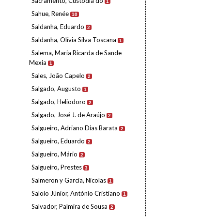
Sacramento, Custódia do
1
Sahue, Renée
10
Saldanha, Eduardo
2
Saldanha, Olívia Silva Toscana
1
Salema, Maria Ricarda de Sande
Mexia
1
Sales, João Capelo
2
Salgado, Augusto
1
Salgado, Heliodoro
2
Salgado, José J. de Araújo
2
Salgueiro, Adriano Dias Barata
2
Salgueiro, Eduardo
2
Salgueiro, Mário
2
Salgueiro, Prestes
3
Salmeron y Garcia, Nicolas
1
Saloio Júnior, António Cristiano
1
Salvador, Palmira de Sousa
2