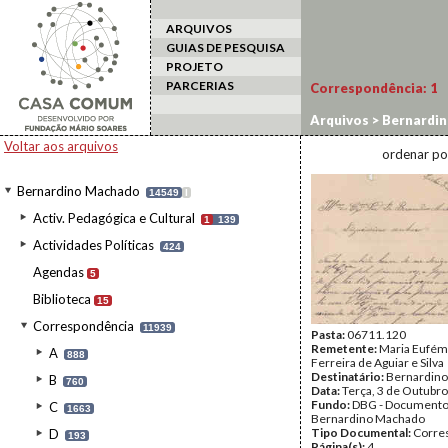
ARQUIVOS
GUIAS DE PESQUISA
PROJETO
PARCERIAS
Correspondência:
1
Arquivos
>
Bernardi
Voltar aos arquivos
ordenar po
Bernardino Machado
14549
I
Activ. Pedagógica e Cultural
1
139
Actividades Políticas
424
Agendas
5
Biblioteca
15
Correspondência
11939
Pasta:
06711.120
Remetente:
Maria Eufémi
A
888
Ferreira de Aguiar e Silva
Destinatário:
Bernardin
B
760
Data:
Terça, 3 de Outubr
Fundo:
DBG - Document
C
1663
Bernardino Machado
Tipo Documental:
Corre
D
193
Página(s):
4