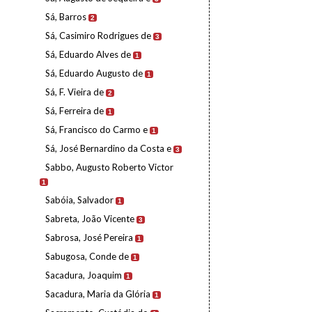
Sá, Barros
2
Sá, Casimiro Rodrigues de
3
Sá, Eduardo Alves de
1
Sá, Eduardo Augusto de
1
Sá, F. Vieira de
2
Sá, Ferreira de
1
Sá, Francisco do Carmo e
1
Sá, José Bernardino da Costa e
3
Sabbo, Augusto Roberto Victor
1
Sabóia, Salvador
1
Sabreta, João Vicente
3
Sabrosa, José Pereira
1
Sabugosa, Conde de
1
Sacadura, Joaquim
1
Sacadura, Maria da Glória
1