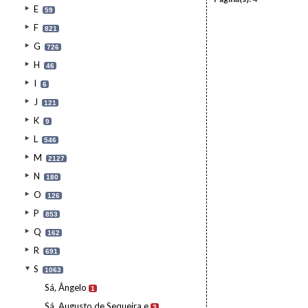
E
59
F
821
G
726
H
46
I
6
J
121
K
9
L
546
M
2127
N
180
O
126
P
853
Q
162
R
691
S
1063
Sá, Ângelo
1
Sá, Augusto de Sequeira e
3