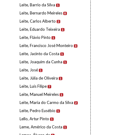
Leite, Barrio da Silva
1
Leite, Bernardo Meireles
8
Leite, Carlos Alberto
2
Leite, Eduardo Teixeira
1
Leite, Flávio Pinto
1
Leite, Francisco José Monteiro
3
Leite, Jacinto da Costa
1
Leite, Joaquim da Cunha
1
Leite, José
1
Leite, Júlia de Oliveira
1
Leite, Luís Filipe
7
Leite, Manuel Meireles
1
Leite, Maria do Carmo da Silva
2
Leite, Pedro Eusébio
1
Lello, Artur Pinto
1
Leme, Américo da Costa
1