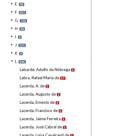
E
59
F
821
G
726
H
46
I
6
J
121
K
9
L
546
Labarde, Adolfo da Nóbrega
1
Labra, Rafael Maria de
17
Lacerda, A. de
1
Lacerda, Augusto de
1
Lacerda, Ernesto de
2
Lacerda, Francisco de
2
Lacerda, Jaime Ferreira
1
Lacerda, José Cabral de
1
Lacerda, Luísa Cavalcanti de
1