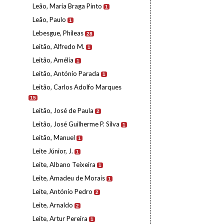
Leão, Maria Braga Pinto
1
Leão, Paulo
1
Lebesgue, Phileas
28
Leitão, Alfredo M.
1
Leitão, Amélia
1
Leitão, António Parada
1
Leitão, Carlos Adolfo Marques
15
Leitão, José de Paula
2
Leitão, José Guilherme P. Silva
1
Leitão, Manuel
1
Leite Júnior, J.
1
Leite, Albano Teixeira
1
Leite, Amadeu de Morais
1
Leite, António Pedro
2
Leite, Arnaldo
2
Leite, Artur Pereira
1