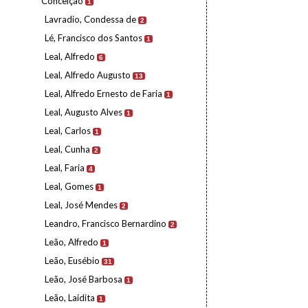
Conceição
1
Lavradio, Condessa de
2
Lé, Francisco dos Santos
1
Leal, Alfredo
6
Leal, Alfredo Augusto
13
Leal, Alfredo Ernesto de Faria
1
Leal, Augusto Alves
1
Leal, Carlos
1
Leal, Cunha
2
Leal, Faria
4
Leal, Gomes
1
Leal, José Mendes
2
Leandro, Francisco Bernardino
2
Leão, Alfredo
1
Leão, Eusébio
31
Leão, José Barbosa
1
Leão, Laidita
1