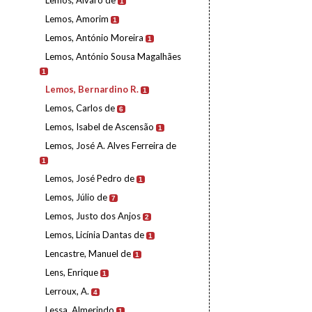
Lemos, Álvaro de
1
Lemos, Amorim
1
Lemos, António Moreira
1
Lemos, António Sousa Magalhães
1
Lemos, Bernardino R.
1
Lemos, Carlos de
6
Lemos, Isabel de Ascensão
1
Lemos, José A. Alves Ferreira de
1
Lemos, José Pedro de
1
Lemos, Júlio de
7
Lemos, Justo dos Anjos
2
Lemos, Licínia Dantas de
1
Lencastre, Manuel de
1
Lens, Enrique
1
Lerroux, A.
4
Lessa, Almerindo
1