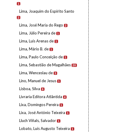
1
Lima, Joaquim do Espírito Santo
2
Lima, José Maria do Rego
2
Lima, Júlio Pereira de
1
Lima, Luís Arenas de
1
Lima, Mário B. de
1
Lima, Paulo Conceição de
1
Lima, Sebastião de Magalhães
20
Lima, Wenceslau de
3
Lino, Manuel de Jesus
1
Lisboa, Silva
6
Livraria Editora Atlântida
4
Lixa, Domingos Pereira
1
Lixa, José António Teixeira
1
Lluch Viñals, Salvador
1
Lobato, Luís Augusto Teixeira
1