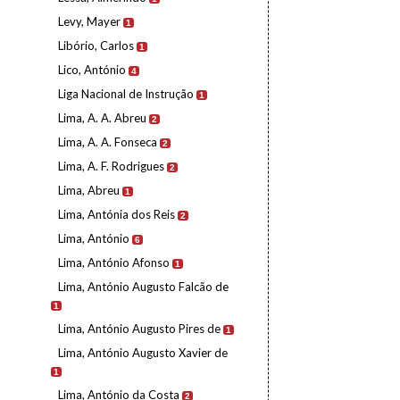
Levy, Mayer
1
Libório, Carlos
1
Lico, António
4
Liga Nacional de Instrução
1
Lima, A. A. Abreu
2
Lima, A. A. Fonseca
2
Lima, A. F. Rodrigues
2
Lima, Abreu
1
Lima, Antónia dos Reis
2
Lima, António
6
Lima, António Afonso
1
Lima, António Augusto Falcão de
1
Lima, António Augusto Pires de
1
Lima, António Augusto Xavier de
1
Lima, António da Costa
2