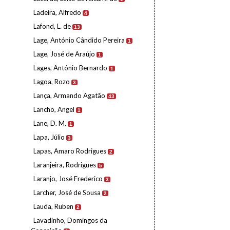
Ladeira, Alfredo
4
Lafond, L. de
13
Lage, António Cândido Pereira
1
Lage, José de Araújo
1
Lages, António Bernardo
1
Lagoa, Rozo
3
Lança, Armando Agatão
43
Lancho, Angel
1
Lane, D. M.
1
Lapa, Júlio
3
Lapas, Amaro Rodrigues
2
Laranjeira, Rodrigues
5
Laranjo, José Frederico
3
Larcher, José de Sousa
2
Lauda, Ruben
2
Lavadinho, Domingos da