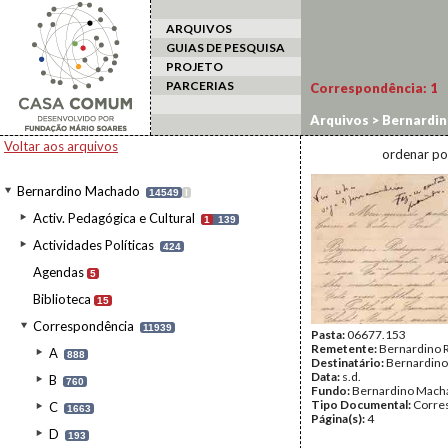
ARQUIVOS
GUIAS DE PESQUISA
PROJETO
PARCERIAS
Correspondência:
1
Arquivos
>
Bernardi
Voltar aos arquivos
ordenar po
Bernardino Machado
14549
I
Activ. Pedagógica e Cultural
1
139
Actividades Políticas
424
Agendas
5
Biblioteca
15
Correspondência
11939
Pasta:
06677.153
Remetente:
Bernardino 
A
888
Destinatário:
Bernardin
Data:
s.d.
B
760
Fundo:
Bernardino Mach
Tipo Documental:
Corre
C
1663
Página(s):
4
D
193