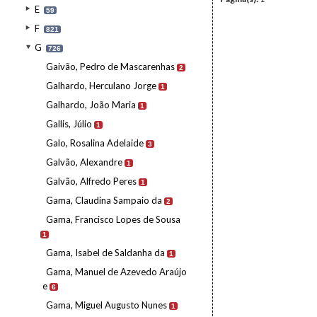
E
59
F
821
G
726
Gaivão, Pedro de Mascarenhas
2
Galhardo, Herculano Jorge
1
Galhardo, João Maria
1
Gallis, Júlio
1
Galo, Rosalina Adelaide
3
Galvão, Alexandre
1
Galvão, Alfredo Peres
1
Gama, Claudina Sampaio da
2
Gama, Francisco Lopes de Sousa
1
Gama, Isabel de Saldanha da
1
Gama, Manuel de Azevedo Araújo
e
6
Gama, Miguel Augusto Nunes
1