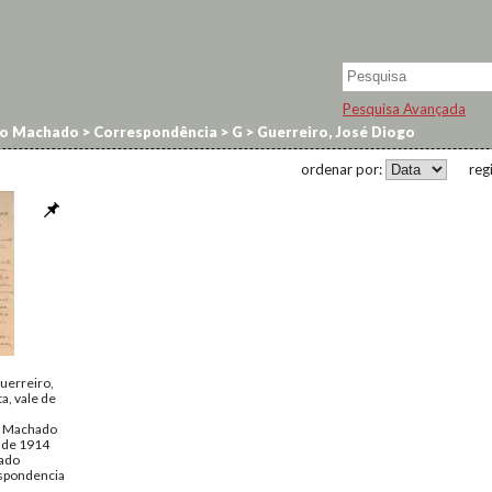
Pesquisa Avançada
no Machado
>
Correspondência
>
G
>
Guerreiro, José Diogo
ordenar por:
reg
uerreiro,
a, vale de
o Machado
o de 1914
ado
spondencia