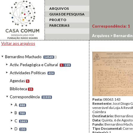
ARQUIVOS
GUIAS DE PESQUISA
PROJETO
PARCERIAS
Correspondência:
1
Arquivos
>
Bernardi
Voltar aos arquivos
Bernardino Machado
14549
I
Activ. Pedagógica e Cultural
1
139
Actividades Políticas
424
Agendas
5
Biblioteca
15
Correspondência
11939
Pasta:
08063.143
Remetente:
José Diogo G
A
888
venerável da Loja A Revolt
Coimbra
B
760
Destinatário:
Bernardin
Data:
Quinta, 6 de Agost
C
1663
Fundo:
Bernardino Mach
Tipo Documental:
Corre
D
193
Página(s):
1