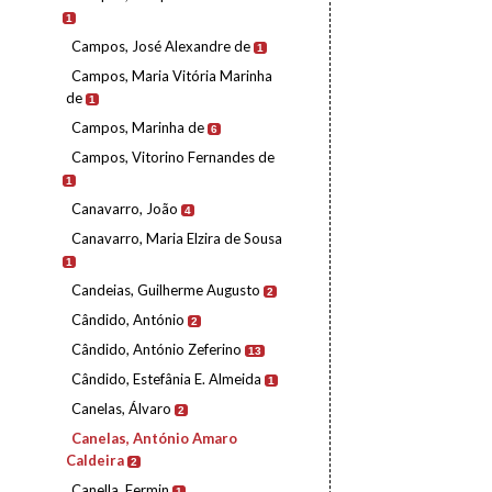
1
Campos, José Alexandre de
1
Campos, Maria Vitória Marinha
de
1
Campos, Marinha de
6
Campos, Vitorino Fernandes de
1
Canavarro, João
4
Canavarro, Maria Elzira de Sousa
1
Candeias, Guilherme Augusto
2
Cândido, António
2
Cândido, António Zeferino
13
Cândido, Estefânia E. Almeida
1
Canelas, Álvaro
2
Canelas, António Amaro
Caldeira
2
Canella, Fermin
1