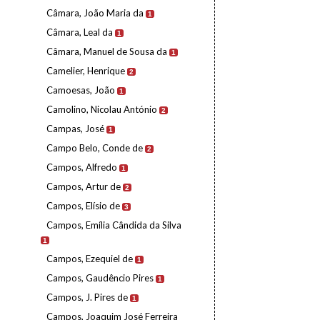
Câmara, João Maria da
1
Câmara, Leal da
1
Câmara, Manuel de Sousa da
1
Camelier, Henrique
2
Camoesas, João
1
Camolino, Nicolau António
2
Campas, José
1
Campo Belo, Conde de
2
Campos, Alfredo
1
Campos, Artur de
2
Campos, Elísio de
3
Campos, Emília Cândida da Silva
1
Campos, Ezequiel de
1
Campos, Gaudêncio Pires
1
Campos, J. Pires de
1
Campos, Joaquim José Ferreira