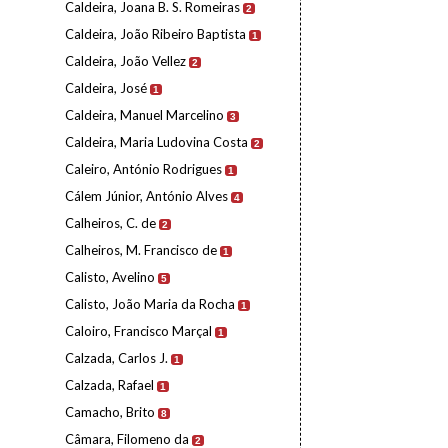
Caldeira, Joana B. S. Romeiras
2
Caldeira, João Ribeiro Baptista
1
Caldeira, João Vellez
2
Caldeira, José
1
Caldeira, Manuel Marcelino
3
Caldeira, Maria Ludovina Costa
2
Caleiro, António Rodrigues
1
Cálem Júnior, António Alves
4
Calheiros, C. de
2
Calheiros, M. Francisco de
1
Calisto, Avelino
5
Calisto, João Maria da Rocha
1
Caloiro, Francisco Marçal
1
Calzada, Carlos J.
1
Calzada, Rafael
1
Camacho, Brito
8
Câmara, Filomeno da
2