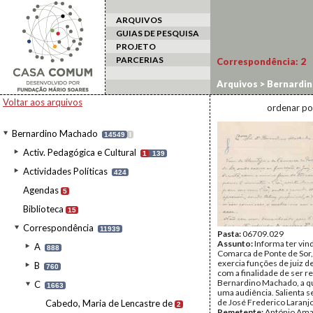
ARQUIVOS
GUIAS DE PESQUISA
PROJETO
PARCERIAS
Correspondência:
2
Arquivos
>
Bernardi
Voltar aos arquivos
ordenar po
Bernardino Machado
14549
I
Activ. Pedagógica e Cultural
1
139
Actividades Políticas
424
Agendas
5
Biblioteca
15
Correspondência
11939
Pasta:
06709.029
Assunto:
Informa ter vin
A
888
Comarca de Ponte de Sor
exercia funções de juiz de
B
760
com a finalidade de ser r
Bernardino Machado, a qu
C
1663
uma audiência. Salienta s
de José Frederico Laranjo
Cabedo, Maria de Lencastre de
2
Remetente:
António Ama