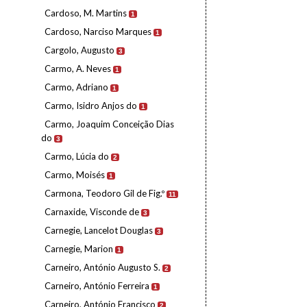
Cardoso, M. Martins
1
Cardoso, Narciso Marques
1
Cargolo, Augusto
3
Carmo, A. Neves
1
Carmo, Adriano
1
Carmo, Isidro Anjos do
1
Carmo, Joaquim Conceição Dias
do
3
Carmo, Lúcia do
2
Carmo, Moisés
1
Carmona, Teodoro Gil de Fig.º
11
Carnaxide, Visconde de
3
Carnegie, Lancelot Douglas
3
Carnegie, Marion
1
Carneiro, António Augusto S.
2
Carneiro, António Ferreira
1
Carneiro, António Francisco
2