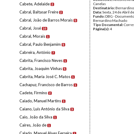
Cabete, Adelaide
Canelas
2
Destinatário:
Bernardin
Cabral, Baltasar Freire
Data:
Sexta, 24 de Abril d
2
Fundo:
DBG - Document
Cabral, João de Barros Morais
Bernardino Machado
5
Tipo Documental:
Corre
Cabral, José
Página(s):
4
10
Cabral, Morais
1
Cabral, Paulo Benjamim
5
Cabreira, António
7
Cabrita, Francisco Neves
1
Cabrita, Joaquim Vinhas
5
Cabrita, Maria José C. Matos
1
Cachapuz, Francisco de Barros
1
Cadete, Firmino
2
Caiado, Manuel Martins
1
Caiano, Luís António da Silva
3
Caio, João da Silva
1
Caires, João de
1
Calado, Manuel Alves Ferreira
1