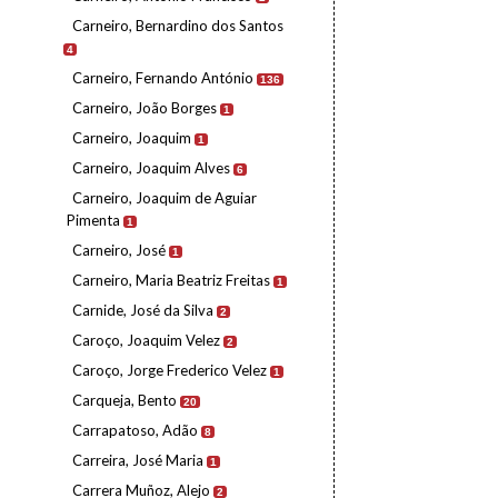
Carneiro, Bernardino dos Santos
4
Carneiro, Fernando António
136
Carneiro, João Borges
1
Carneiro, Joaquim
1
Carneiro, Joaquim Alves
6
Carneiro, Joaquim de Aguiar
Pimenta
1
Carneiro, José
1
Carneiro, Maria Beatriz Freitas
1
Carnide, José da Silva
2
Caroço, Joaquim Velez
2
Caroço, Jorge Frederico Velez
1
Carqueja, Bento
20
Carrapatoso, Adão
8
Carreira, José Maria
1
Carrera Muñoz, Alejo
2