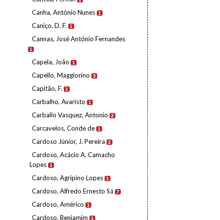
Canha, António Nunes
1
Caniço, D. F.
1
Cannas, José António Fernandes
1
Capela, João
1
Capello, Maggiorino
3
Capitão, F.
1
Carbalho, Avaristo
1
Carballo Vasquez, Antonio
2
Carcavelos, Conde de
1
Cardoso Júnior, J. Pereira
2
Cardoso, Acácio A. Camacho
Lopes
1
Cardoso, Agripino Lopes
1
Cardoso, Alfredo Ernesto Sá
7
Cardoso, Américo
1
Cardoso, Benjamim
1