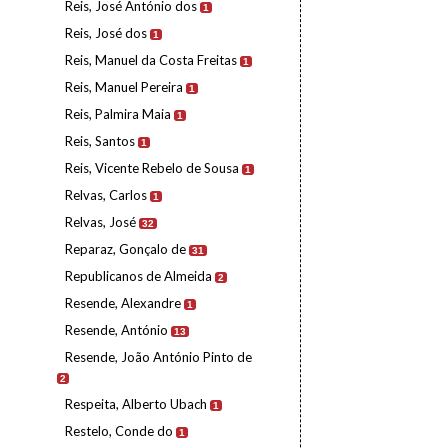
Reis, José António dos
1
Reis, José dos
1
Reis, Manuel da Costa Freitas
1
Reis, Manuel Pereira
1
Reis, Palmira Maia
1
Reis, Santos
1
Reis, Vicente Rebelo de Sousa
1
Relvas, Carlos
1
Relvas, José
32
Reparaz, Gonçalo de
31
Republicanos de Almeida
2
Resende, Alexandre
1
Resende, António
13
Resende, João António Pinto de
2
Respeita, Alberto Ubach
1
Restelo, Conde do
1