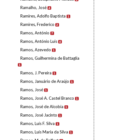
Ramalho, José
4
Ramires, Adolfo Baptista
1
Ramires, Frederico
2
Ramos, António
7
Ramos, António Luís
4
Ramos, Azevedo
1
Ramos, Guilhermina de Battaglia
1
Ramos, J. Pereira
1
Ramos, Januário de Araújo
1
Ramos, José
1
Ramos, José A. Castel Branco
1
Ramos, José de Alcobia
1
Ramos, José Jacinto
1
Ramos, Luís F. Silva
1
Ramos, Luís Maria da Silva
1