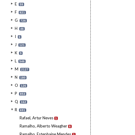
E
59
F
821
G
726
H
46
I
6
J
121
K
9
L
546
M
2127
N
180
O
126
P
853
Q
162
R
691
Rafael, Artur Neves
1
Ramalho, Alberto Weagher
6
Ramalho, Estephaine Mendes
1