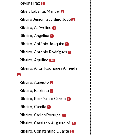
Revista Pax
6
Ribé y Labarta, Manuel
1
Ribeiro Júnior, Gualdino José
1
Ribeiro, A. Avelino
1
Ribeiro, Angelina
1
Ribeiro, António Joaquim
1
Ribeiro, António Rodrigues
4
Ribeiro, Aquilino
26
Ribeiro, Artur Rodrigues Almeida
1
Ribeiro, Augusto
3
Ribeiro, Baptista
3
Ribeiro, Belmira do Carmo
1
Ribeiro, Camila
1
Ribeiro, Carlos Portugal
1
Ribeiro, Cassiano Augusto M.
5
Ribeiro, Constantino Duarte
1