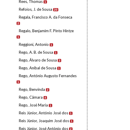
Rees, Thomas
1
Refoios, J. de Sousa
20
Regala, Francisco A. da Fonseca
2
Regalo, Benjamim F. Pinto Hintze
1
Reggioni, Antonio
1
Rego, A. B. de Sousa
1
Rego, Álvaro de Sousa
3
Rego, Aníbal de Sousa
1
Rego, António Augusto Fernandes
1
Rego, Benvinda
2
Rego, Câmara
4
Rego, José Maria
1
Reis Júnior, António José dos
1
Reis Júnior, Joaquim José dos
1
Reis Júnior, José António dos
2