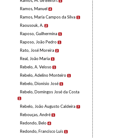
Ramos, M. de Belfort
1
Ramos, Manuel
4
Ramos, Maria Campos da Silva
1
Raousouk, A.
2
Raposo, Guilhermina
1
Raposo, João Pedro
1
Rato, José Moreira
2
Real, João Maria
1
Rebelo, A. Veloso
1
Rebelo, Adelino Monteiro
1
Rebelo, Dionísio José
1
Rebelo, Domingos José da Costa
1
Rebelo, João Augusto Caldeira
7
Rebouças, André
1
Redondo, Belo
4
Redondo, Francisco Luís
1