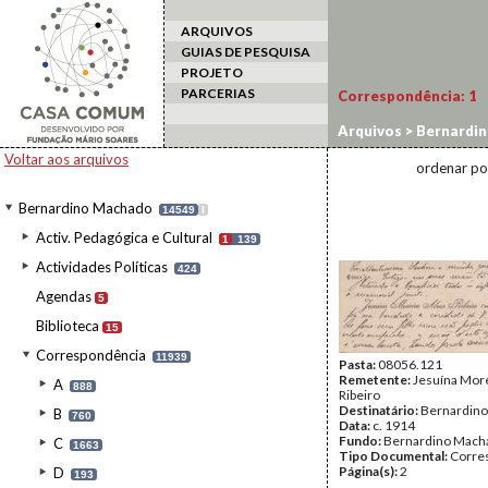
ARQUIVOS
GUIAS DE PESQUISA
PROJETO
PARCERIAS
Correspondência:
1
Arquivos
>
Bernardi
Voltar aos arquivos
ordenar po
Bernardino Machado
14549
I
Activ. Pedagógica e Cultural
1
139
Actividades Políticas
424
Agendas
5
Biblioteca
15
Correspondência
11939
Pasta:
08056.121
Remetente:
Jesuína More
A
888
Ribeiro
Destinatário:
Bernardin
B
760
Data:
c. 1914
Fundo:
Bernardino Mach
C
1663
Tipo Documental:
Corre
Página(s):
2
D
193