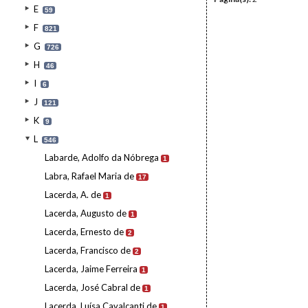
E
59
F
821
G
726
H
46
I
6
J
121
K
9
L
546
Labarde, Adolfo da Nóbrega
1
Labra, Rafael Maria de
17
Lacerda, A. de
1
Lacerda, Augusto de
1
Lacerda, Ernesto de
2
Lacerda, Francisco de
2
Lacerda, Jaime Ferreira
1
Lacerda, José Cabral de
1
Lacerda, Luísa Cavalcanti de
1