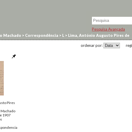
Pesquisa Avançada
no Machado
>
Correspondência
>
L
>
Lima, António Augusto Pires de
ordenar por:
reg
sto Pires
o Machado
de 1907
os
spondencia