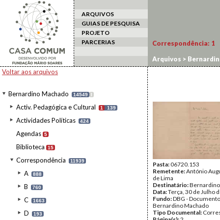
ARQUIVOS
GUIAS DE PESQUISA
PROJETO
PARCERIAS
Correspondência:
1
Arquivos
>
Bernardi
Voltar aos arquivos
Bernardino Machado
14549
I
Activ. Pedagógica e Cultural
1
139
Actividades Políticas
424
Agendas
5
Biblioteca
15
Correspondência
11939
Pasta:
06720.153
Remetente:
António Augu
A
888
de Lima
Destinatário:
Bernardin
B
760
Data:
Terça, 30 de Julho 
Fundo:
DBG - Document
C
1663
Bernardino Machado
Tipo Documental:
Corre
D
193
Página(s):
2