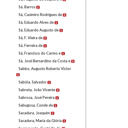
Sá, Barros
2
Sá, Casimiro Rodrigues de
3
Sá, Eduardo Alves de
1
Sá, Eduardo Augusto de
1
Sá, F. Vieira de
2
Sá, Ferreira de
1
Sá, Francisco do Carmo e
1
Sá, José Bernardino da Costa e
3
Sabbo, Augusto Roberto Victor
1
Sabóia, Salvador
1
Sabreta, João Vicente
3
Sabrosa, José Pereira
1
Sabugosa, Conde de
1
Sacadura, Joaquim
1
Sacadura, Maria da Glória
1