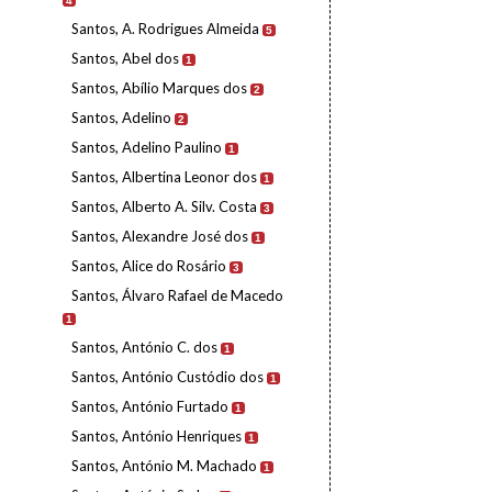
4
Santos, A. Rodrigues Almeida
5
Santos, Abel dos
1
Santos, Abílio Marques dos
2
Santos, Adelino
2
Santos, Adelino Paulino
1
Santos, Albertina Leonor dos
1
Santos, Alberto A. Silv. Costa
3
Santos, Alexandre José dos
1
Santos, Alice do Rosário
3
Santos, Álvaro Rafael de Macedo
1
Santos, António C. dos
1
Santos, António Custódio dos
1
Santos, António Furtado
1
Santos, António Henriques
1
Santos, António M. Machado
1