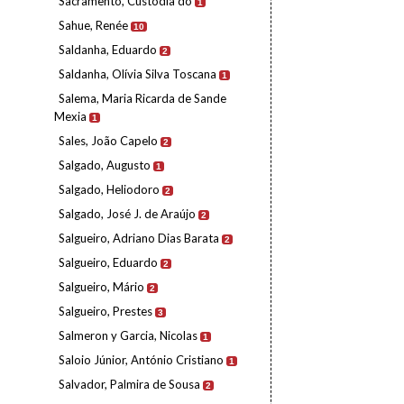
Sacramento, Custódia do
1
Sahue, Renée
10
Saldanha, Eduardo
2
Saldanha, Olívia Silva Toscana
1
Salema, Maria Ricarda de Sande
Mexia
1
Sales, João Capelo
2
Salgado, Augusto
1
Salgado, Heliodoro
2
Salgado, José J. de Araújo
2
Salgueiro, Adriano Dias Barata
2
Salgueiro, Eduardo
2
Salgueiro, Mário
2
Salgueiro, Prestes
3
Salmeron y Garcia, Nicolas
1
Saloio Júnior, António Cristiano
1
Salvador, Palmira de Sousa
2