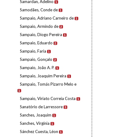
Samardan, Adelino
1
Samodães, Conde de
1
Sampaio, Adriano Carneiro de
1
Sampaio, Armindo de
2
Sampaio, Diogo Pereira
1
Sampaio, Eduardo
2
Sampaio, Faria
1
Sampaio, Gonçalo
2
Sampaio, João A. P.
1
Sampaio, Joaquim Pereira
1
Sampaio, Tomás Pizarro Melo e
1
Sampaio, Viriato Correia Costa
1
Sanatório de Larressore
3
Sanches, Joaquim
1
Sanches, Virgínia
1
Sánchez Cuesta, Léon
1