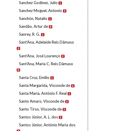
Sanchez Godinez, Julio
1
Sanchez Moguel, Antonio
2
Sanchón, Natalio
1
Sandão, Artur de
9
Sanrey, R. G.
1
Sant'Ana, Adelaide Reis Dâmaso
3
Sant'Ana, José Lourenço
2
Sant'Ana, Maria C. Reis Dâmaso
5
Santa Cruz, Emilio
1
Santa Margarida, Visconde de
2
Santa Maria, António F. Real
1
Santo Amaro, Visconde de
2
Santo Tirso, Visconde de
2
Santos Júnior, A. L. dos
2
Santos Júnior, António Maria dos