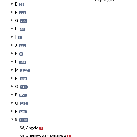
E
59
F
821
G
726
H
46
I
6
J
121
K
9
L
546
M
2127
N
180
O
126
P
853
Q
162
R
691
S
1063
Sá, Ângelo
1
Sá, Augusto de Sequeira e
3