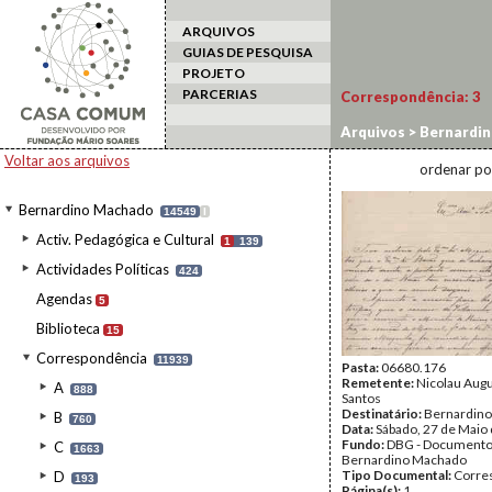
ARQUIVOS
GUIAS DE PESQUISA
PROJETO
PARCERIAS
Correspondência:
3
Arquivos
>
Bernardi
Voltar aos arquivos
ordenar po
Bernardino Machado
14549
I
Activ. Pedagógica e Cultural
1
139
Actividades Políticas
424
Agendas
5
Biblioteca
15
Correspondência
11939
Pasta:
06680.176
Remetente:
Nicolau Aug
A
888
Santos
Destinatário:
Bernardin
B
760
Data:
Sábado, 27 de Maio
Fundo:
DBG - Document
C
1663
Bernardino Machado
Tipo Documental:
Corre
D
193
Página(s):
1