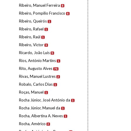
Ribeiro, Manuel Ferreira
8
Ribeiro, Pompílio Francisco
6
Ribeiro, Queirós
1
Ribeiro, Rafael
1
Ribeiro, Raúl
1
Ribeiro, Victor
3
Ricardo, João Luís
5
Rios, António Martins
1
Rito, Augusto Alves
76
Rivas, Manuel Lustres
2
Robalo, Carlos Dias
1
Roças, Manuel
1
Rocha Júnior, José António da
1
Rocha Júnior, Manuel da
1
Rocha, Albertina A. Neves
1
Rocha, Américo
2