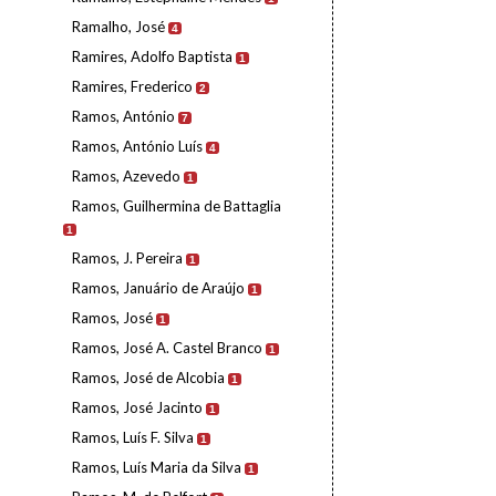
Ramalho, José
4
Ramires, Adolfo Baptista
1
Ramires, Frederico
2
Ramos, António
7
Ramos, António Luís
4
Ramos, Azevedo
1
Ramos, Guilhermina de Battaglia
1
Ramos, J. Pereira
1
Ramos, Januário de Araújo
1
Ramos, José
1
Ramos, José A. Castel Branco
1
Ramos, José de Alcobia
1
Ramos, José Jacinto
1
Ramos, Luís F. Silva
1
Ramos, Luís Maria da Silva
1