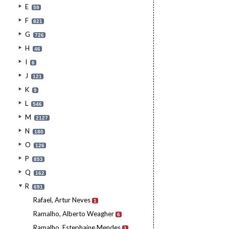
E
59
F
821
G
726
H
46
I
6
J
121
K
9
L
546
M
2127
N
180
O
126
P
853
Q
162
R
691
Rafael, Artur Neves
1
Ramalho, Alberto Weagher
6
Ramalho, Estephaine Mendes
1