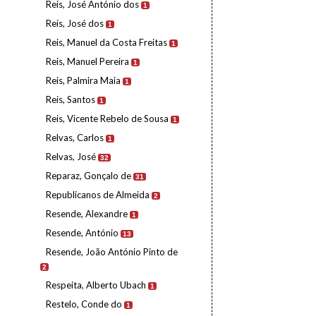
Reis, José António dos
1
Reis, José dos
1
Reis, Manuel da Costa Freitas
1
Reis, Manuel Pereira
1
Reis, Palmira Maia
1
Reis, Santos
1
Reis, Vicente Rebelo de Sousa
1
Relvas, Carlos
1
Relvas, José
32
Reparaz, Gonçalo de
31
Republicanos de Almeida
2
Resende, Alexandre
1
Resende, António
13
Resende, João António Pinto de
2
Respeita, Alberto Ubach
1
Restelo, Conde do
1