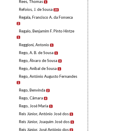
Rees, Thomas
1
Refoios, J. de Sousa
20
Regala, Francisco A. da Fonseca
2
Regalo, Benjamim F. Pinto Hintze
1
Reggioni, Antonio
1
Rego, A. B. de Sousa
1
Rego, Álvaro de Sousa
3
Rego, Aníbal de Sousa
1
Rego, António Augusto Fernandes
1
Rego, Benvinda
2
Rego, Câmara
4
Rego, José Maria
1
Reis Júnior, António José dos
1
Reis Júnior, Joaquim José dos
1
Reis Júnior, José António dos
2