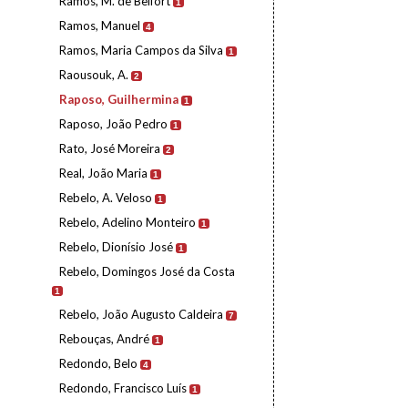
Ramos, M. de Belfort
1
Ramos, Manuel
4
Ramos, Maria Campos da Silva
1
Raousouk, A.
2
Raposo, Guilhermina
1
Raposo, João Pedro
1
Rato, José Moreira
2
Real, João Maria
1
Rebelo, A. Veloso
1
Rebelo, Adelino Monteiro
1
Rebelo, Dionísio José
1
Rebelo, Domingos José da Costa
1
Rebelo, João Augusto Caldeira
7
Rebouças, André
1
Redondo, Belo
4
Redondo, Francisco Luís
1