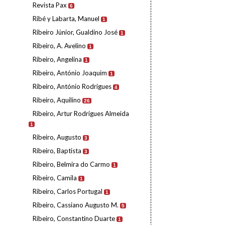
Revista Pax
6
Ribé y Labarta, Manuel
1
Ribeiro Júnior, Gualdino José
1
Ribeiro, A. Avelino
1
Ribeiro, Angelina
1
Ribeiro, António Joaquim
1
Ribeiro, António Rodrigues
4
Ribeiro, Aquilino
26
Ribeiro, Artur Rodrigues Almeida
1
Ribeiro, Augusto
3
Ribeiro, Baptista
3
Ribeiro, Belmira do Carmo
1
Ribeiro, Camila
1
Ribeiro, Carlos Portugal
1
Ribeiro, Cassiano Augusto M.
5
Ribeiro, Constantino Duarte
1