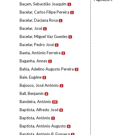
Baçam, Sebastião Joaquim
1
Bacelar, Carlos Filipe Pereira
1
Bacelar, Daciana Rosa
1
Bacelar, José
1
Bacelar, Miguel Vaz Guedes
1
Bacelar, Pedro José
1
Baeta, António Ferreira
2
Baganha, Annes
1
Bahia, Adelino Augusto Pereira
3
Baie, Eugéne
2
Bajouco, José António
1
Ball, Benjamin
4
Bandeira, António
25
Baptista, Alfredo José
3
Baptista, António
1
Baptista, António Augusto
4
Baptista, António B. Fonseca
3