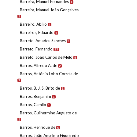
Barreira, Manuel Fernandes
1
Barreira, Manuel João Gonçalves
1
Barreiro, Abílio
4
Barreiros, Eduardo
1
Barreto, Amadeu Sanches
3
Barreto, Fernando
13
Barreto, João Carlos de Melo
5
Barros, Alfredo A. de
2
Barros, António Lobo Correia de
3
Barros, B. J. S. Brito de
1
Barros, Benjamim
1
Barros, Camilo
1
Barros, Guilhermino Augusto de
1
Barros, Henrique de
6
Barros, João Anselmo Figueiredo