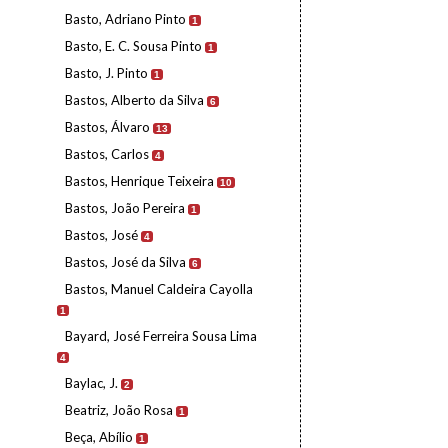
Basto, Adriano Pinto
1
Basto, E. C. Sousa Pinto
1
Basto, J. Pinto
1
Bastos, Alberto da Silva
6
Bastos, Álvaro
13
Bastos, Carlos
4
Bastos, Henrique Teixeira
10
Bastos, João Pereira
1
Bastos, José
4
Bastos, José da Silva
6
Bastos, Manuel Caldeira Cayolla
1
Bayard, José Ferreira Sousa Lima
4
Baylac, J.
2
Beatriz, João Rosa
1
Beça, Abílio
1