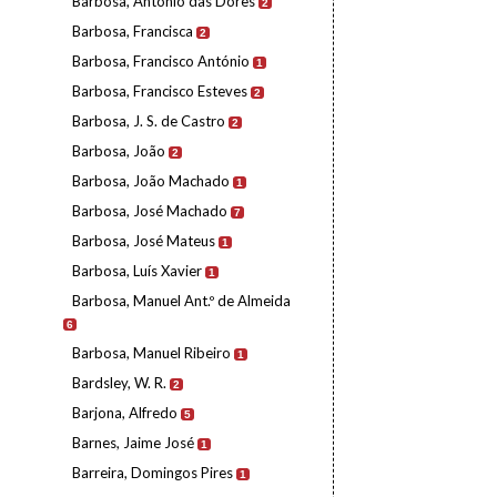
Barbosa, António das Dores
2
Barbosa, Francisca
2
Barbosa, Francisco António
1
Barbosa, Francisco Esteves
2
Barbosa, J. S. de Castro
2
Barbosa, João
2
Barbosa, João Machado
1
Barbosa, José Machado
7
Barbosa, José Mateus
1
Barbosa, Luís Xavier
1
Barbosa, Manuel Ant.º de Almeida
6
Barbosa, Manuel Ribeiro
1
Bardsley, W. R.
2
Barjona, Alfredo
5
Barnes, Jaime José
1
Barreira, Domingos Pires
1