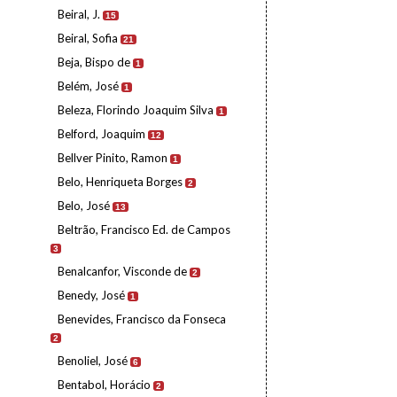
Beiral, J.
15
Beiral, Sofia
21
Beja, Bispo de
1
Belém, José
1
Beleza, Florindo Joaquim Silva
1
Belford, Joaquim
12
Bellver Pinito, Ramon
1
Belo, Henriqueta Borges
2
Belo, José
13
Beltrão, Francisco Ed. de Campos
3
Benalcanfor, Visconde de
2
Benedy, José
1
Benevides, Francisco da Fonseca
2
Benoliel, José
6
Bentabol, Horácio
2