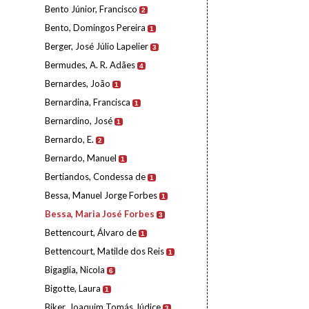
Bento Júnior, Francisco
2
Bento, Domingos Pereira
1
Berger, José Júlio Lapelier
3
Bermudes, A. R. Adães
4
Bernardes, João
1
Bernardina, Francisca
1
Bernardino, José
1
Bernardo, E.
2
Bernardo, Manuel
1
Bertiandos, Condessa de
1
Bessa, Manuel Jorge Forbes
1
Bessa, Maria José Forbes
3
Bettencourt, Álvaro de
1
Bettencourt, Matilde dos Reis
1
Bigaglia, Nicola
6
Bigotte, Laura
1
Biker, Joaquim Tomás Júdice
3