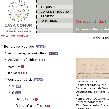
ARQUIVOS
GUIAS DE PESQUISA
PROJETO
PARCERIAS
Correspondência:
3
Arquivos
>
Bernardi
Voltar aos arquivos
ordenar po
Bernardino Machado
14549
I
Activ. Pedagógica e Cultural
1
139
Actividades Políticas
424
Agendas
5
Biblioteca
15
Correspondência
11939
Pasta:
06745.077
Remetente:
Maria José 
A
888
Bessa e Joaquim de Bessa
Destinatário:
Bernardin
B
760
Data:
s.d.
Fundo:
DBG - Document
Babo, Carlos
1
Bernardino Machado
Tipo Documental:
Corre
Babo, Luísa de Freitas
1
Página(s):
2