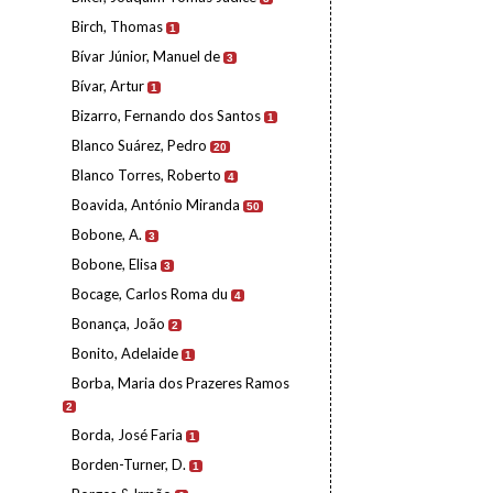
Birch, Thomas
1
Bívar Júnior, Manuel de
3
Bívar, Artur
1
Bizarro, Fernando dos Santos
1
Blanco Suárez, Pedro
20
Blanco Torres, Roberto
4
Boavida, António Miranda
50
Bobone, A.
3
Bobone, Elisa
3
Bocage, Carlos Roma du
4
Bonança, João
2
Bonito, Adelaide
1
Borba, Maria dos Prazeres Ramos
2
Borda, José Faria
1
Borden-Turner, D.
1