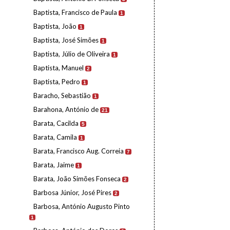
Baptista, Francisco de Paula
1
Baptista, João
1
Baptista, José Simões
1
Baptista, Júlio de Oliveira
1
Baptista, Manuel
2
Baptista, Pedro
1
Baracho, Sebastião
1
Barahona, António de
21
Barata, Cacilda
5
Barata, Camila
1
Barata, Francisco Aug. Correia
7
Barata, Jaime
1
Barata, João Simões Fonseca
2
Barbosa Júnior, José Pires
2
Barbosa, António Augusto Pinto
1