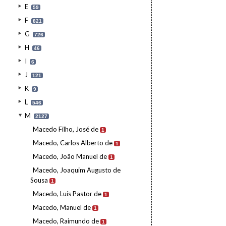
E
59
F
821
G
726
H
46
I
6
J
121
K
9
L
546
M
2127
Macedo Filho, José de
1
Macedo, Carlos Alberto de
1
Macedo, João Manuel de
1
Macedo, Joaquim Augusto de
Sousa
1
Macedo, Luís Pastor de
1
Macedo, Manuel de
1
Macedo, Raimundo de
1