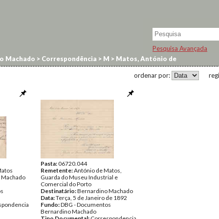
Pesquisa Avançada
no Machado
>
Correspondência
>
M
>
Matos, António de
ordenar por:
reg
Pasta:
06720.044
Matos
Remetente:
António de Matos,
o Machado
Guarda do Museu Industrial e
Comercial do Porto
os
Destinatário:
Bernardino Machado
Data:
Terça, 5 de Janeiro de 1892
spondencia
Fundo:
DBG - Documentos
Bernardino Machado
Tipo Documental:
Correspondencia