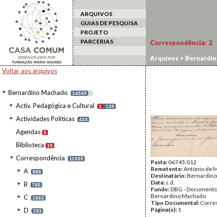
ARQUIVOS
GUIAS DE PESQUISA
PROJETO
PARCERIAS
Correspondência:
2
Arquivos
>
Bernardi
Voltar aos arquivos
Bernardino Machado
14549
I
Activ. Pedagógica e Cultural
1
139
Actividades Políticas
424
Agendas
5
Biblioteca
15
Correspondência
11939
Pasta:
06745.012
Remetente:
António de 
A
888
Destinatário:
Bernardin
Data:
s.d.
B
760
Fundo:
DBG - Document
Bernardino Machado
C
1663
Tipo Documental:
Corre
Página(s):
1
D
193