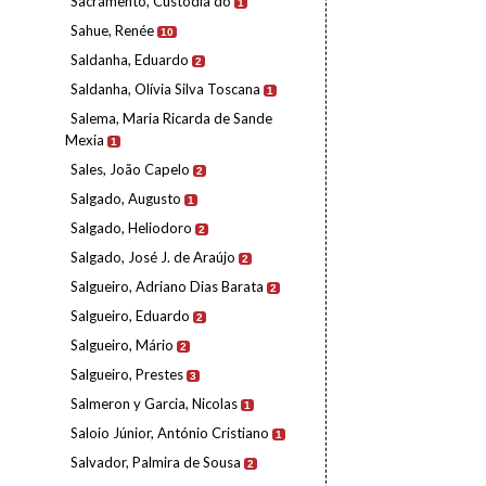
Sacramento, Custódia do
1
Sahue, Renée
10
Saldanha, Eduardo
2
Saldanha, Olívia Silva Toscana
1
Salema, Maria Ricarda de Sande
Mexia
1
Sales, João Capelo
2
Salgado, Augusto
1
Salgado, Heliodoro
2
Salgado, José J. de Araújo
2
Salgueiro, Adriano Dias Barata
2
Salgueiro, Eduardo
2
Salgueiro, Mário
2
Salgueiro, Prestes
3
Salmeron y Garcia, Nicolas
1
Saloio Júnior, António Cristiano
1
Salvador, Palmira de Sousa
2