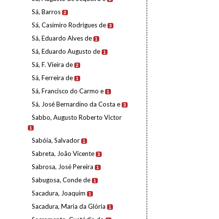
Sá, Barros
2
Sá, Casimiro Rodrigues de
3
Sá, Eduardo Alves de
1
Sá, Eduardo Augusto de
1
Sá, F. Vieira de
2
Sá, Ferreira de
1
Sá, Francisco do Carmo e
1
Sá, José Bernardino da Costa e
3
Sabbo, Augusto Roberto Victor
1
Sabóia, Salvador
1
Sabreta, João Vicente
3
Sabrosa, José Pereira
1
Sabugosa, Conde de
1
Sacadura, Joaquim
1
Sacadura, Maria da Glória
1