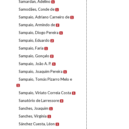
Samardan, Adelino
1
Samodães, Conde de
1
Sampaio, Adriano Carneiro de
1
Sampaio, Armindo de
2
Sampaio, Diogo Pereira
1
Sampaio, Eduardo
2
Sampaio, Faria
1
Sampaio, Gonçalo
2
Sampaio, João A. P.
1
Sampaio, Joaquim Pereira
1
Sampaio, Tomás Pizarro Melo e
1
Sampaio, Viriato Correia Costa
1
Sanatório de Larressore
3
Sanches, Joaquim
1
Sanches, Virgínia
1
Sánchez Cuesta, Léon
1