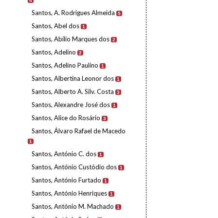
4
Santos, A. Rodrigues Almeida
5
Santos, Abel dos
1
Santos, Abílio Marques dos
2
Santos, Adelino
2
Santos, Adelino Paulino
1
Santos, Albertina Leonor dos
1
Santos, Alberto A. Silv. Costa
3
Santos, Alexandre José dos
1
Santos, Alice do Rosário
3
Santos, Álvaro Rafael de Macedo
1
Santos, António C. dos
1
Santos, António Custódio dos
1
Santos, António Furtado
1
Santos, António Henriques
1
Santos, António M. Machado
1