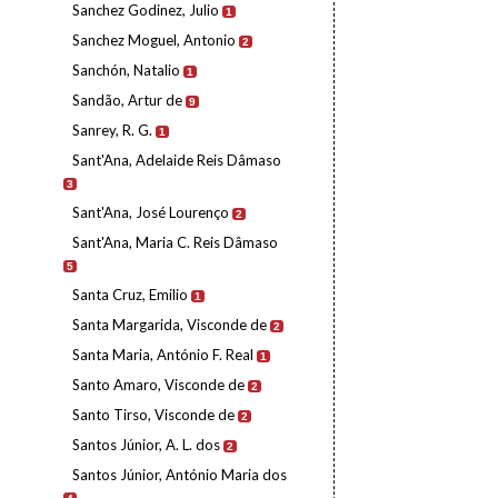
Sanchez Godinez, Julio
1
Sanchez Moguel, Antonio
2
Sanchón, Natalio
1
Sandão, Artur de
9
Sanrey, R. G.
1
Sant'Ana, Adelaide Reis Dâmaso
3
Sant'Ana, José Lourenço
2
Sant'Ana, Maria C. Reis Dâmaso
5
Santa Cruz, Emilio
1
Santa Margarida, Visconde de
2
Santa Maria, António F. Real
1
Santo Amaro, Visconde de
2
Santo Tirso, Visconde de
2
Santos Júnior, A. L. dos
2
Santos Júnior, António Maria dos