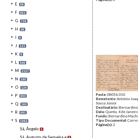
E
59
F
821
G
726
H
46
I
6
J
121
K
9
L
546
M
2127
N
180
O
126
Pasta:
08056.010
P
853
Remetente:
António Joa
Sousa Júnior
Q
162
Destinatário:
Bernardin
Data:
Quinta, 4 de Janeir
R
691
Fundo:
Bernardino Mach
S
Tipo Documental:
Corre
1063
Página(s):
2
Sá, Ângelo
1
Sá, Augusto de Sequeira e
3