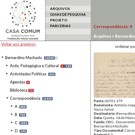
ARQUIVOS
GUIAS DE PESQUISA
PROJETO
PARCERIAS
Correspondência:
4
Arquivos
>
Bernardi
Voltar aos arquivos
ordenar po
Bernardino Machado
14549
I
Activ. Pedagógica e Cultural
1
139
Actividades Políticas
424
Agendas
5
Biblioteca
15
Correspondência
11939
Pasta:
06701.179
Remetente:
António Joa
A
888
Sousa Júnior
Destinatário:
Bernardin
B
760
Data:
Quinta, 14 de Maio
Fundo:
DBG - Document
C
1663
Bernardino Machado
Tipo Documental:
Corre
D
193
Página(s):
3