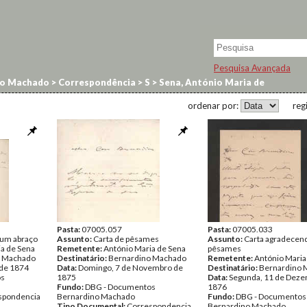
Pesquisa Avançada
no Machado
>
Correspondência
>
S
>
Sena, António Maria de
ordenar por:
reg
Pasta:
07005.057
Pasta:
07005.033
 um abraço
Assunto:
Carta de pêsames
Assunto:
Carta agradecen
a de Sena
Remetente:
António Maria de Sena
pêsames
o Machado
Destinatário:
Bernardino Machado
Remetente:
António Maria
l de 1874
Data:
Domingo, 7 de Novembro de
Destinatário:
Bernardino 
os
1875
Data:
Segunda, 11 de Deze
Fundo:
DBG - Documentos
1876
spondencia
Bernardino Machado
Fundo:
DBG - Documentos
Tipo Documental:
Correspondencia
Bernardino Machado