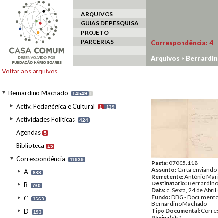
ARQUIVOS
GUIAS DE PESQUISA
PROJETO
PARCERIAS
Correspondência:
4
Arquivos
>
Bernardi
Voltar aos arquivos
Bernardino Machado
14549
I
Activ. Pedagógica e Cultural
1
139
Actividades Políticas
424
Agendas
5
Biblioteca
15
Correspondência
11939
Pasta:
07005.118
Assunto:
Carta enviando
A
888
Remetente:
António Mari
Destinatário:
Bernardin
B
760
Data:
c. Sexta, 24 de Abri
Fundo:
DBG - Document
C
1663
Bernardino Machado
Tipo Documental:
Corre
D
193
Página(s):
1