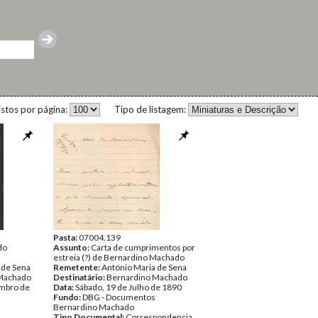
istos por página:
Tipo de listagem:
Pasta:
07004.139
do
Assunto:
Carta de cumprimentos por
estreia (?) de Bernardino Machado
 de Sena
Remetente:
António Maria de Sena
Machado
Destinatário:
Bernardino Machado
mbro de
Data:
Sábado, 19 de Julho de 1890
Fundo:
DBG - Documentos
Bernardino Machado
Tipo Documental:
Correspondencia