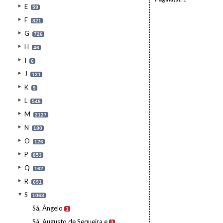
E
59
F
821
G
726
H
46
I
6
J
121
K
9
L
546
M
2127
N
180
O
126
P
853
Q
162
R
691
S
1063
Sá, Ângelo
1
Sá, Augusto de Sequeira e
3