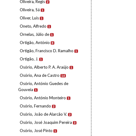
Oliveira, Regis
2
Oliveira, Sá
1
Oliver, Luís
1
Oneto, Alfredo
1
Ornelas, Júlio de
1
Ortigão, António
8
Ortigão, Francisco D. Ramalho
1
Ortigão, J.
1
Osório, Alberto P. A. Araújo
1
Osório, Ana de Castro
14
Osório, António Guedes de
Gouveia
1
Osório, António Monteiro
1
Osório, Fernando
2
Osório, João de Alarcão V.
2
Osório, José Joaquim Pereira
3
Osório, José Pinto
1