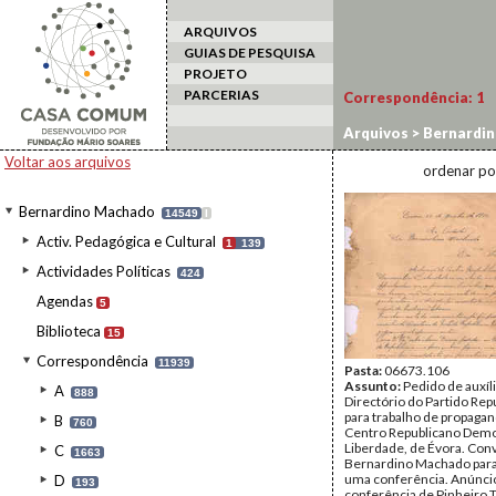
ARQUIVOS
GUIAS DE PESQUISA
PROJETO
PARCERIAS
Correspondência:
1
Arquivos
>
Bernardi
Voltar aos arquivos
ordenar po
Bernardino Machado
14549
I
Activ. Pedagógica e Cultural
1
139
Actividades Políticas
424
Agendas
5
Biblioteca
15
Correspondência
11939
Pasta:
06673.106
Assunto:
Pedido de auxíl
A
888
Directório do Partido Rep
para trabalho de propaga
B
760
Centro Republicano Demo
Liberdade, de Évora. Conv
C
1663
Bernardino Machado para 
uma conferência. Anúnci
D
193
conferência de Pinheiro 