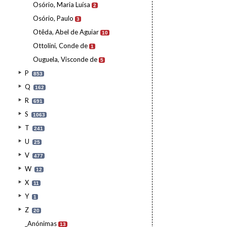
Osório, Maria Luísa
2
Osório, Paulo
3
Otêda, Abel de Aguiar
10
Ottolini, Conde de
1
Ouguela, Visconde de
5
P
853
Q
162
R
691
S
1063
T
241
U
25
V
477
W
12
X
11
Y
1
Z
20
_Anónimas
13