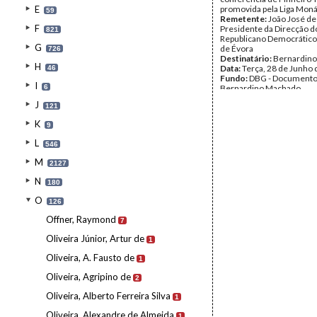
E
promovida pela Liga Moná
59
Remetente:
João José de 
F
Presidente da Direcção d
821
Republicano Democrático
G
de Évora
726
Destinatário:
Bernardin
H
Data:
Terça, 28 de Junho
46
Fundo:
DBG - Document
I
6
Bernardino Machado
Tipo Documental:
Corre
J
121
Página(s):
2
K
9
L
546
M
2127
N
180
O
126
Offner, Raymond
7
Oliveira Júnior, Artur de
1
Oliveira, A. Fausto de
1
Oliveira, Agripino de
2
Oliveira, Alberto Ferreira Silva
1
Oliveira, Alexandre de Almeida
1