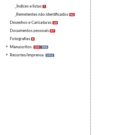
_Índices e listas
7
_Remetentes não identificados
92
Desenhos e Caricaturas
18
Documentos pessoais
97
Fotografias
8
Manuscritos
110
393
Recortes/Imprensa
1511