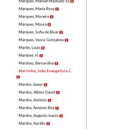
Marques, Manuel Machado Sá
6
Marques, Maria Rosa
1
Marques, Moreira
1
Marques, Moura
4
Marques, Sofia de Bívar
1
Marques, Vasco Gonçalves
1
Martin, Louis
5
Martinet, H.
2
Martinez, Bernardina
2
Martinho, João Evangelista C.
1
Martins Júnior
1
Martins, Albino David
1
Martins, António
1
Martins, António Rita
7
Martins, Augusto Inácio
1
Martins, Aurélio
1