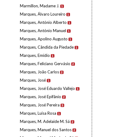
Marmillon, Madame J.
1
Marques, Álvaro Loureiro
1
Marques, António Alberto
1
Marques, António Manuel
1
Marques, Apolino Augusto
1
Marques, Cândida da Piedade
1
Marques, Emídio
1
Marques, Feliciano Gervásio
2
Marques, João Carlos
2
Marques, José
1
Marques, José Eduardo Vallejo
1
Marques, José Epifânio
2
Marques, José Pereira
3
Marques, Luísa Rosa
1
Marques, M. Adelaide M. Sá
2
Marques, Manuel dos Santos
2