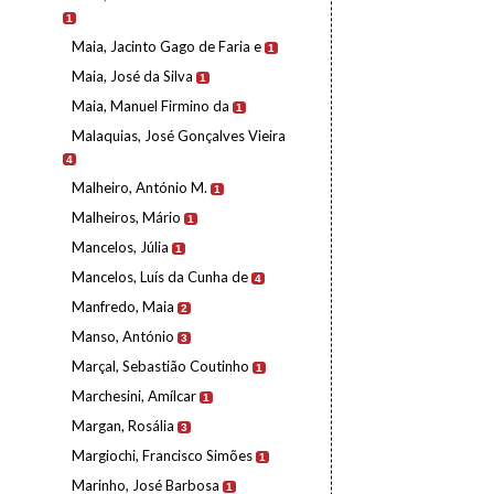
1
Maia, Jacinto Gago de Faria e
1
Maia, José da Silva
1
Maia, Manuel Firmino da
1
Malaquias, José Gonçalves Vieira
4
Malheiro, António M.
1
Malheiros, Mário
1
Mancelos, Júlia
1
Mancelos, Luís da Cunha de
4
Manfredo, Maia
2
Manso, António
3
Marçal, Sebastião Coutinho
1
Marchesini, Amílcar
1
Margan, Rosália
3
Margiochi, Francisco Simões
1
Marinho, José Barbosa
1