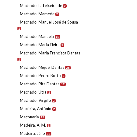
Machado, L. Teixeira de
2
Machado, Mamede
2
Machado, Manuel José de Sousa
1
Machado, Manuela
40
Machado, Maria Elvira
1
Machado, Maria Francisca Dantas
1
Machado, Miguel Dantas
25
Machado, Pedro Botto
2
Machado, Rita Dantas
12
Machado, Utra
2
Machado, Virgílio
2
Macieira, António
2
Maçonaria
13
Madeira, A. M.
1
Madeira, Júlio
62