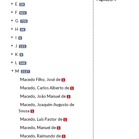
E
59
F
821
G
726
H
46
I
6
J
121
K
9
L
546
M
2127
Macedo Filho, José de
1
Macedo, Carlos Alberto de
1
Macedo, João Manuel de
1
Macedo, Joaquim Augusto de
Sousa
1
Macedo, Luís Pastor de
1
Macedo, Manuel de
1
Macedo, Raimundo de
1