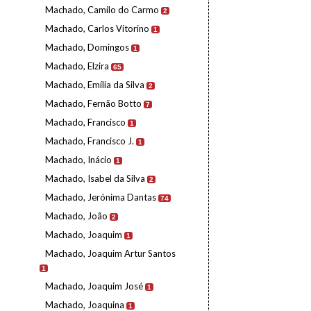
Machado, Camilo do Carmo
2
Machado, Carlos Vitorino
1
Machado, Domingos
1
Machado, Elzira
65
Machado, Emília da Silva
2
Machado, Fernão Botto
7
Machado, Francisco
1
Machado, Francisco J.
1
Machado, Inácio
1
Machado, Isabel da Silva
2
Machado, Jerónima Dantas
74
Machado, João
2
Machado, Joaquim
1
Machado, Joaquim Artur Santos
1
Machado, Joaquim José
1
Machado, Joaquina
1