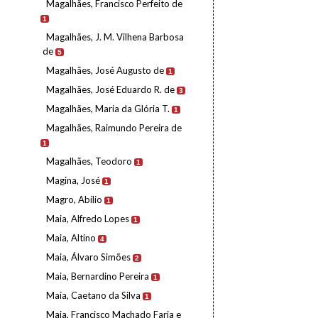
Magalhães, Francisco Perfeito de
1
Magalhães, J. M. Vilhena Barbosa
de
5
Magalhães, José Augusto de
1
Magalhães, José Eduardo R. de
3
Magalhães, Maria da Glória T.
1
Magalhães, Raimundo Pereira de
1
Magalhães, Teodoro
1
Magina, José
1
Magro, Abílio
1
Maia, Alfredo Lopes
1
Maia, Altino
4
Maia, Álvaro Simões
2
Maia, Bernardino Pereira
1
Maia, Caetano da Silva
1
Maia, Francisco Machado Faria e