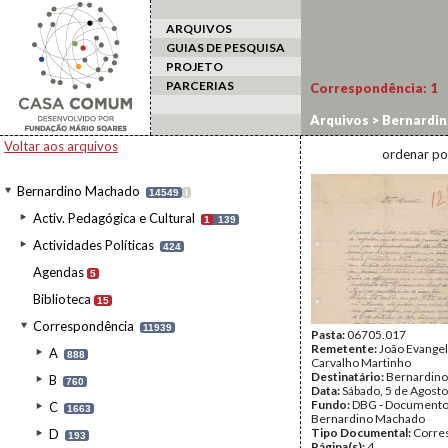
ARQUIVOS
GUIAS DE PESQUISA
PROJETO
PARCERIAS
Correspondência:
1
Arquivos
>
Bernardi
Voltar aos arquivos
ordenar po
Bernardino Machado
14549
I
Activ. Pedagógica e Cultural
1
139
Actividades Políticas
424
Agendas
5
Biblioteca
15
Correspondência
11939
Pasta:
06705.017
Remetente:
João Evangel
A
888
Carvalho Martinho
Destinatário:
Bernardin
B
760
Data:
Sábado, 5 de Agost
Fundo:
DBG - Document
C
1663
Bernardino Machado
Tipo Documental:
Corre
D
193
Página(s):
4