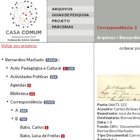
ARQUIVOS
GUIAS DE PESQUISA
PROJETO
PARCERIAS
Correspondência:
1
Arquivos
>
Bernardi
Voltar aos arquivos
ordenar po
Bernardino Machado
14549
I
Activ. Pedagógica e Cultural
1
139
Actividades Políticas
424
Agendas
5
Biblioteca
15
Correspondência
11939
Pasta:
06673.122
Assunto:
Cartão de boas 
A
888
Remetente:
José de Ass
Destinatário:
Bernardin
B
760
Data:
s.d.
Fundo:
DBG - Document
Babo, Carlos
1
Bernardino Machado
Tipo Documental:
Corre
Babo, Luísa de Freitas
1
Página(s):
1