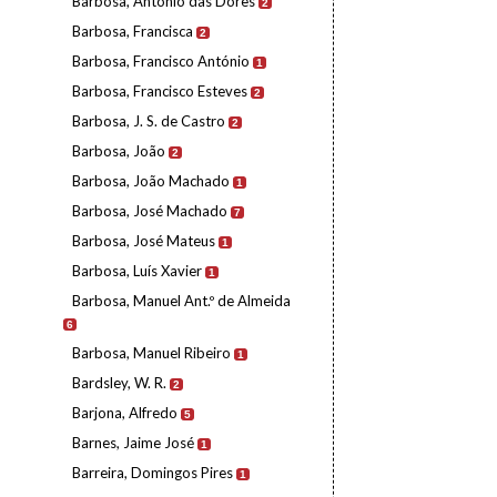
Barbosa, António das Dores
2
Barbosa, Francisca
2
Barbosa, Francisco António
1
Barbosa, Francisco Esteves
2
Barbosa, J. S. de Castro
2
Barbosa, João
2
Barbosa, João Machado
1
Barbosa, José Machado
7
Barbosa, José Mateus
1
Barbosa, Luís Xavier
1
Barbosa, Manuel Ant.º de Almeida
6
Barbosa, Manuel Ribeiro
1
Bardsley, W. R.
2
Barjona, Alfredo
5
Barnes, Jaime José
1
Barreira, Domingos Pires
1