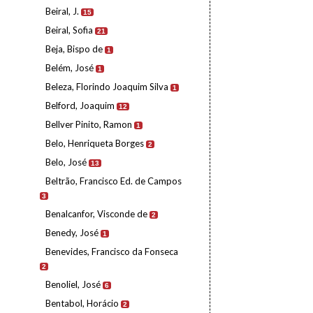
Beiral, J.
15
Beiral, Sofia
21
Beja, Bispo de
1
Belém, José
1
Beleza, Florindo Joaquim Silva
1
Belford, Joaquim
12
Bellver Pinito, Ramon
1
Belo, Henriqueta Borges
2
Belo, José
13
Beltrão, Francisco Ed. de Campos
3
Benalcanfor, Visconde de
2
Benedy, José
1
Benevides, Francisco da Fonseca
2
Benoliel, José
6
Bentabol, Horácio
2