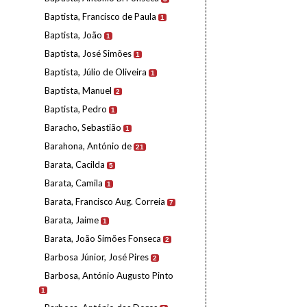
Baptista, Francisco de Paula
1
Baptista, João
1
Baptista, José Simões
1
Baptista, Júlio de Oliveira
1
Baptista, Manuel
2
Baptista, Pedro
1
Baracho, Sebastião
1
Barahona, António de
21
Barata, Cacilda
5
Barata, Camila
1
Barata, Francisco Aug. Correia
7
Barata, Jaime
1
Barata, João Simões Fonseca
2
Barbosa Júnior, José Pires
2
Barbosa, António Augusto Pinto
1