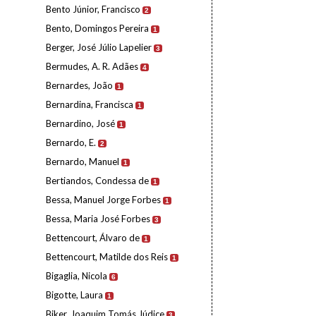
Bento Júnior, Francisco
2
Bento, Domingos Pereira
1
Berger, José Júlio Lapelier
3
Bermudes, A. R. Adães
4
Bernardes, João
1
Bernardina, Francisca
1
Bernardino, José
1
Bernardo, E.
2
Bernardo, Manuel
1
Bertiandos, Condessa de
1
Bessa, Manuel Jorge Forbes
1
Bessa, Maria José Forbes
3
Bettencourt, Álvaro de
1
Bettencourt, Matilde dos Reis
1
Bigaglia, Nicola
6
Bigotte, Laura
1
Biker, Joaquim Tomás Júdice
3