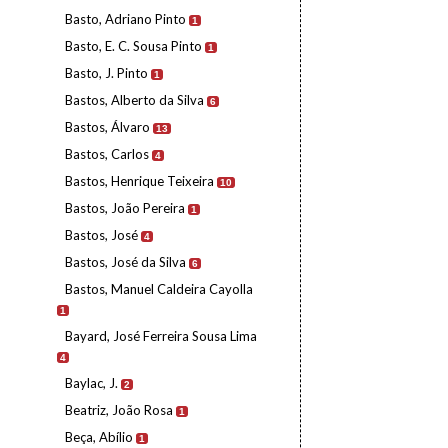
Basto, Adriano Pinto
1
Basto, E. C. Sousa Pinto
1
Basto, J. Pinto
1
Bastos, Alberto da Silva
6
Bastos, Álvaro
13
Bastos, Carlos
4
Bastos, Henrique Teixeira
10
Bastos, João Pereira
1
Bastos, José
4
Bastos, José da Silva
6
Bastos, Manuel Caldeira Cayolla
1
Bayard, José Ferreira Sousa Lima
4
Baylac, J.
2
Beatriz, João Rosa
1
Beça, Abílio
1