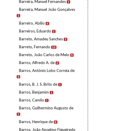
Barreira, Manuel Fernandes
1
Barreira, Manuel João Gonçalves
1
Barreiro, Abílio
4
Barreiros, Eduardo
1
Barreto, Amadeu Sanches
3
Barreto, Fernando
13
Barreto, João Carlos de Melo
5
Barros, Alfredo A. de
2
Barros, António Lobo Correia de
3
Barros, B. J. S. Brito de
1
Barros, Benjamim
1
Barros, Camilo
1
Barros, Guilhermino Augusto de
1
Barros, Henrique de
6
Barros, João Anselmo Figueiredo