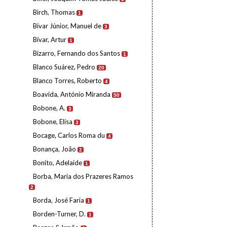
Birch, Thomas
1
Bívar Júnior, Manuel de
3
Bívar, Artur
1
Bizarro, Fernando dos Santos
1
Blanco Suárez, Pedro
20
Blanco Torres, Roberto
4
Boavida, António Miranda
50
Bobone, A.
3
Bobone, Elisa
3
Bocage, Carlos Roma du
4
Bonança, João
2
Bonito, Adelaide
1
Borba, Maria dos Prazeres Ramos
2
Borda, José Faria
1
Borden-Turner, D.
1