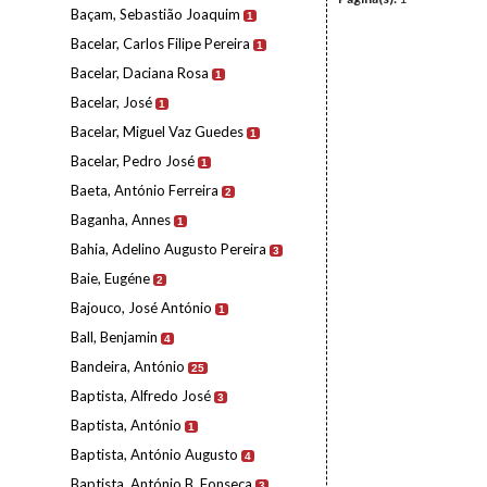
Baçam, Sebastião Joaquim
1
Bacelar, Carlos Filipe Pereira
1
Bacelar, Daciana Rosa
1
Bacelar, José
1
Bacelar, Miguel Vaz Guedes
1
Bacelar, Pedro José
1
Baeta, António Ferreira
2
Baganha, Annes
1
Bahia, Adelino Augusto Pereira
3
Baie, Eugéne
2
Bajouco, José António
1
Ball, Benjamin
4
Bandeira, António
25
Baptista, Alfredo José
3
Baptista, António
1
Baptista, António Augusto
4
Baptista, António B. Fonseca
3