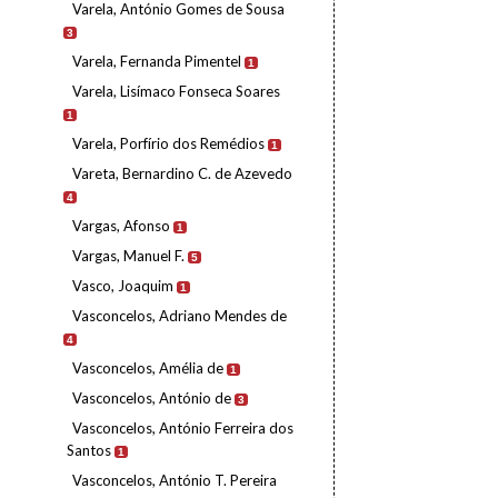
Varela, António Gomes de Sousa
3
Varela, Fernanda Pimentel
1
Varela, Lisímaco Fonseca Soares
1
Varela, Porfírio dos Remédios
1
Vareta, Bernardino C. de Azevedo
4
Vargas, Afonso
1
Vargas, Manuel F.
5
Vasco, Joaquim
1
Vasconcelos, Adriano Mendes de
4
Vasconcelos, Amélia de
1
Vasconcelos, António de
3
Vasconcelos, António Ferreira dos
Santos
1
Vasconcelos, António T. Pereira