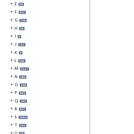
E
59
F
821
G
726
H
46
I
6
J
121
K
9
L
546
M
2127
N
180
O
126
P
853
Q
162
R
691
S
1063
T
241
U
25