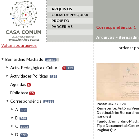
ARQUIVOS
GUIAS DE PESQUISA
PROJETO
PARCERIAS
Correspondência:
1
Arquivos
>
Bernardi
Voltar aos arquivos
ordenar po
Bernardino Machado
14549
I
Activ. Pedagógica e Cultural
1
139
Actividades Políticas
424
Agendas
5
Biblioteca
15
Correspondência
11939
Pasta:
06677.120
Remetente:
António Viei
A
888
Destinatário:
Bernardin
Data:
s.d.
B
760
Fundo:
Bernardino Mach
Tipo Documental:
Corre
C
1663
Página(s):
2
D
193