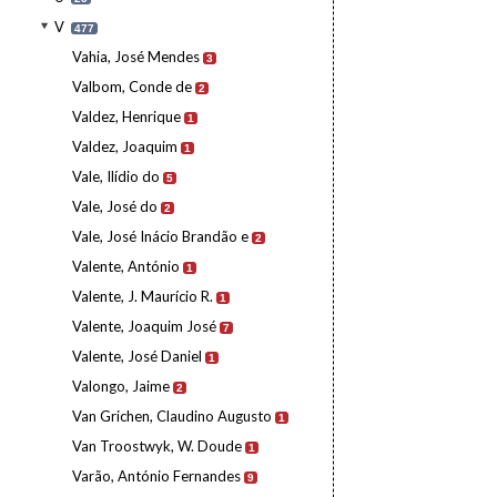
V
477
Vahia, José Mendes
3
Valbom, Conde de
2
Valdez, Henrique
1
Valdez, Joaquim
1
Vale, Ilídio do
5
Vale, José do
2
Vale, José Inácio Brandão e
2
Valente, António
1
Valente, J. Maurício R.
1
Valente, Joaquim José
7
Valente, José Daniel
1
Valongo, Jaime
2
Van Grichen, Claudino Augusto
1
Van Troostwyk, W. Doude
1
Varão, António Fernandes
9