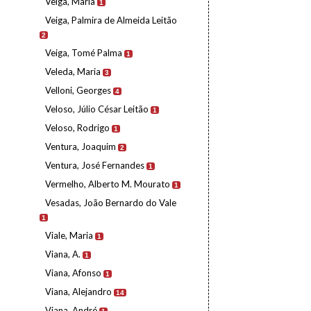
Veiga, Maria
1
Veiga, Palmira de Almeida Leitão
2
Veiga, Tomé Palma
1
Veleda, Maria
3
Velloni, Georges
4
Veloso, Júlio César Leitão
1
Veloso, Rodrigo
1
Ventura, Joaquim
2
Ventura, José Fernandes
1
Vermelho, Alberto M. Mourato
1
Vesadas, João Bernardo do Vale
1
Viale, Maria
1
Viana, A.
1
Viana, Afonso
1
Viana, Alejandro
14
Viana, André