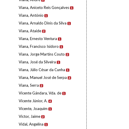
1
Viana, Aniceto Reis Gonçalves
1
Viana, António
1
Viana, Arnaldo Dinis da Silva
1
Viana, Ataíde
2
Viana, Ernesto Ventura
1
Viana, Francisco Isidoro
1
Viana, Jorge Martins Couto
2
Viana, José da Silveira
1
Viana, Júlio César da Cunha
1
Viana, Manuel José de Serpa
4
Viana, Serra
2
Vicente Gándara, Vda. de
1
Vicente Júnior, A.
4
Vicente, Joaquim
1
Victor, Jaime
2
Vidal, Angelina
1