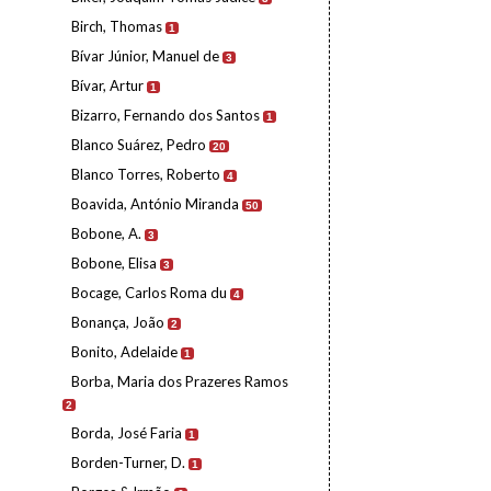
Birch, Thomas
1
Bívar Júnior, Manuel de
3
Bívar, Artur
1
Bizarro, Fernando dos Santos
1
Blanco Suárez, Pedro
20
Blanco Torres, Roberto
4
Boavida, António Miranda
50
Bobone, A.
3
Bobone, Elisa
3
Bocage, Carlos Roma du
4
Bonança, João
2
Bonito, Adelaide
1
Borba, Maria dos Prazeres Ramos
2
Borda, José Faria
1
Borden-Turner, D.
1