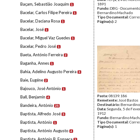
Baçam, Sebastião Joaquim
1891
1
Fundo:
DBG - Document
Bacelar, Carlos Filipe Pereira
Bernardino Machado
1
Tipo Documental:
Corre
Bacelar, Daciana Rosa
Página(s):
2
1
Bacelar, José
1
Bacelar, Miguel Vaz Guedes
1
Bacelar, Pedro José
1
Baeta, António Ferreira
2
Baganha, Annes
1
Bahia, Adelino Augusto Pereira
3
Baie, Eugéne
2
Bajouco, José António
1
Pasta:
08139.186
Ball, Benjamin
4
Remetente:
José Bastos
Destinatário:
Bernardin
Bandeira, António
25
Data:
Segunda, 5 de Feve
1912
Baptista, Alfredo José
3
Fundo:
Bernardino Mach
Baptista, António
Tipo Documental:
Corre
1
Página(s):
1
Baptista, António Augusto
4
Baptista, António B. Fonseca
3