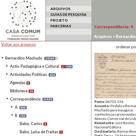
ARQUIVOS
GUIAS DE PESQUISA
PROJETO
PARCERIAS
Correspondência:
4
Arquivos
>
Bernardi
Voltar aos arquivos
ordenar po
Bernardino Machado
14549
I
Activ. Pedagógica e Cultural
1
139
Actividades Políticas
424
Agendas
5
Biblioteca
15
Correspondência
11939
Pasta:
06701.136
Assunto:
Pedido a Berna
A
888
Machado para inaugurar
conferências promovidas
B
760
Ateneu Comercial de Lisb
Remetente:
José Bastos
Babo, Carlos
1
Nacional Editora
Destinatário:
Bernardin
Babo, Luísa de Freitas
1
Data:
Terça, 24 de Novem