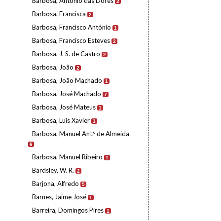
Barbosa, António das Dores
2
Barbosa, Francisca
2
Barbosa, Francisco António
1
Barbosa, Francisco Esteves
2
Barbosa, J. S. de Castro
2
Barbosa, João
2
Barbosa, João Machado
1
Barbosa, José Machado
7
Barbosa, José Mateus
1
Barbosa, Luís Xavier
1
Barbosa, Manuel Ant.º de Almeida
6
Barbosa, Manuel Ribeiro
1
Bardsley, W. R.
2
Barjona, Alfredo
5
Barnes, Jaime José
1
Barreira, Domingos Pires
1