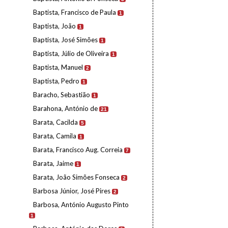
Baptista, Francisco de Paula
1
Baptista, João
1
Baptista, José Simões
1
Baptista, Júlio de Oliveira
1
Baptista, Manuel
2
Baptista, Pedro
1
Baracho, Sebastião
1
Barahona, António de
21
Barata, Cacilda
5
Barata, Camila
1
Barata, Francisco Aug. Correia
7
Barata, Jaime
1
Barata, João Simões Fonseca
2
Barbosa Júnior, José Pires
2
Barbosa, António Augusto Pinto
1