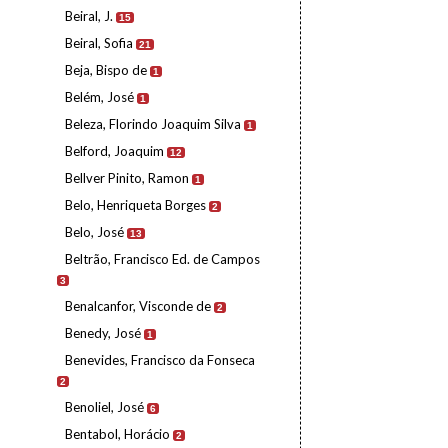
Beiral, J.
15
Beiral, Sofia
21
Beja, Bispo de
1
Belém, José
1
Beleza, Florindo Joaquim Silva
1
Belford, Joaquim
12
Bellver Pinito, Ramon
1
Belo, Henriqueta Borges
2
Belo, José
13
Beltrão, Francisco Ed. de Campos
3
Benalcanfor, Visconde de
2
Benedy, José
1
Benevides, Francisco da Fonseca
2
Benoliel, José
6
Bentabol, Horácio
2