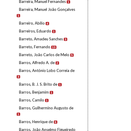
Barreira, Manuel Fernandes
1
Barreira, Manuel João Gonçalves
1
Barreiro, Abílio
4
Barreiros, Eduardo
1
Barreto, Amadeu Sanches
3
Barreto, Fernando
13
Barreto, João Carlos de Melo
5
Barros, Alfredo A. de
2
Barros, António Lobo Correia de
3
Barros, B. J. S. Brito de
1
Barros, Benjamim
1
Barros, Camilo
1
Barros, Guilhermino Augusto de
1
Barros, Henrique de
6
Barros, João Anselmo Figueiredo