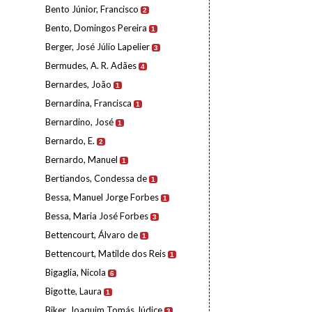
Bento Júnior, Francisco
2
Bento, Domingos Pereira
1
Berger, José Júlio Lapelier
3
Bermudes, A. R. Adães
4
Bernardes, João
1
Bernardina, Francisca
1
Bernardino, José
1
Bernardo, E.
2
Bernardo, Manuel
1
Bertiandos, Condessa de
1
Bessa, Manuel Jorge Forbes
1
Bessa, Maria José Forbes
3
Bettencourt, Álvaro de
1
Bettencourt, Matilde dos Reis
1
Bigaglia, Nicola
6
Bigotte, Laura
1
Biker, Joaquim Tomás Júdice
3