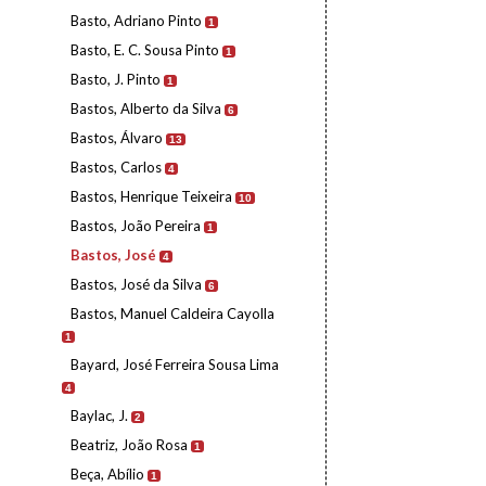
Basto, Adriano Pinto
1
Basto, E. C. Sousa Pinto
1
Basto, J. Pinto
1
Bastos, Alberto da Silva
6
Bastos, Álvaro
13
Bastos, Carlos
4
Bastos, Henrique Teixeira
10
Bastos, João Pereira
1
Bastos, José
4
Bastos, José da Silva
6
Bastos, Manuel Caldeira Cayolla
1
Bayard, José Ferreira Sousa Lima
4
Baylac, J.
2
Beatriz, João Rosa
1
Beça, Abílio
1