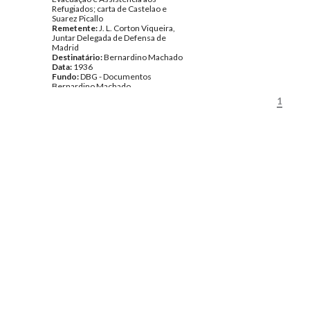
Refugiados; carta de Castelao e
Suarez Picallo
Remetente:
J. L. Corton Viqueira,
Juntar Delegada de Defensa de
Madrid
Destinatário:
Bernardino Machado
Data:
1936
Fundo:
DBG - Documentos
Bernardino Machado
Tipo Documental:
Correspondencia
1
Página(s):
1