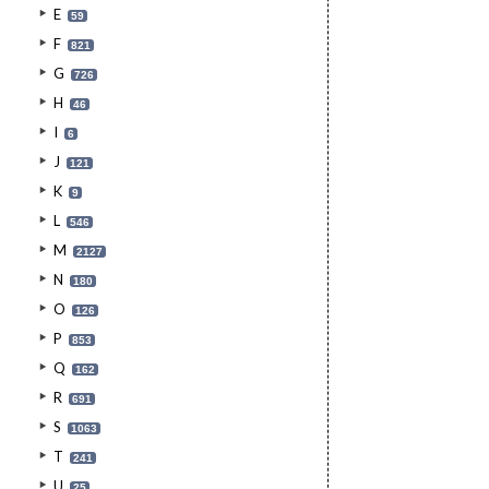
E
59
F
821
G
726
H
46
I
6
J
121
K
9
L
546
M
2127
N
180
O
126
P
853
Q
162
R
691
S
1063
T
241
U
25