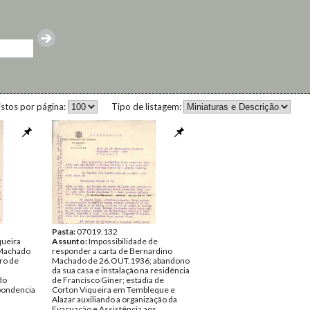
istos por página:
Tipo de listagem:
Pasta:
07019.132
queira
Assunto:
Impossibilidade de
Machado
responder a carta de Bernardino
ro de
Machado de 26.OUT.1936; abandono
da sua casa e instalação na residência
do
de Francisco Giner; estadia de
pondencia
Corton Viqueira em Tembleque e
Alazar auxiliando a organização da
Evacuação e Assistência aos