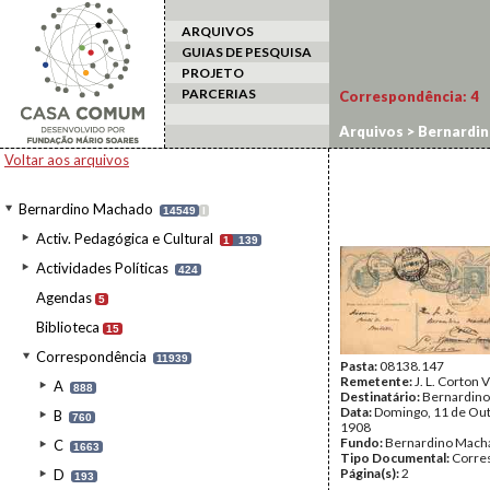
ARQUIVOS
GUIAS DE PESQUISA
PROJETO
PARCERIAS
Correspondência:
4
Arquivos
>
Bernardi
Voltar aos arquivos
Bernardino Machado
14549
I
Activ. Pedagógica e Cultural
1
139
Actividades Políticas
424
Agendas
5
Biblioteca
15
Correspondência
11939
Pasta:
08138.147
Remetente:
J. L. Corton 
A
888
Destinatário:
Bernardin
Data:
Domingo, 11 de Ou
B
760
1908
Fundo:
Bernardino Mach
C
1663
Tipo Documental:
Corre
Página(s):
2
D
193