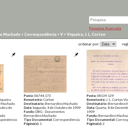
Pesquisa Avançada
no Machado
>
Correspondência
>
V
>
Viqueira, J. L. Corton
ordenar por:
reg
Pasta:
06744.173
Pasta:
08139.129
Viqueira
Remetente:
Corton
Remetente:
J. L. Corton Vi
o Machado
Destinatário:
Bernardino Machado
Destinatário:
Bernardino 
tubro de
Data:
Segunda, 4 de Outubro de 1909
Data:
Quarta, 8 de Dezemb
Fundo:
DBG - Documentos
1909
ado
Bernardino Machado
Fundo:
Bernardino Macha
spondencia
Tipo Documental:
Correspondencia
Tipo Documental:
Corres
Página(s):
1
Página(s):
2