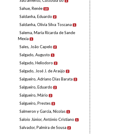
Sacramento, Custódia do
1
Sahue, Renée
10
Saldanha, Eduardo
2
Saldanha, Olívia Silva Toscana
1
Salema, Maria Ricarda de Sande
Mexia
1
Sales, João Capelo
2
Salgado, Augusto
1
Salgado, Heliodoro
2
Salgado, José J. de Araújo
2
Salgueiro, Adriano Dias Barata
2
Salgueiro, Eduardo
2
Salgueiro, Mário
2
Salgueiro, Prestes
3
Salmeron y Garcia, Nicolas
1
Saloio Júnior, António Cristiano
1
Salvador, Palmira de Sousa
2