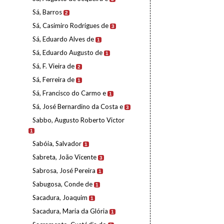
Sá, Barros
2
Sá, Casimiro Rodrigues de
3
Sá, Eduardo Alves de
1
Sá, Eduardo Augusto de
1
Sá, F. Vieira de
2
Sá, Ferreira de
1
Sá, Francisco do Carmo e
1
Sá, José Bernardino da Costa e
3
Sabbo, Augusto Roberto Victor
1
Sabóia, Salvador
1
Sabreta, João Vicente
3
Sabrosa, José Pereira
1
Sabugosa, Conde de
1
Sacadura, Joaquim
1
Sacadura, Maria da Glória
1