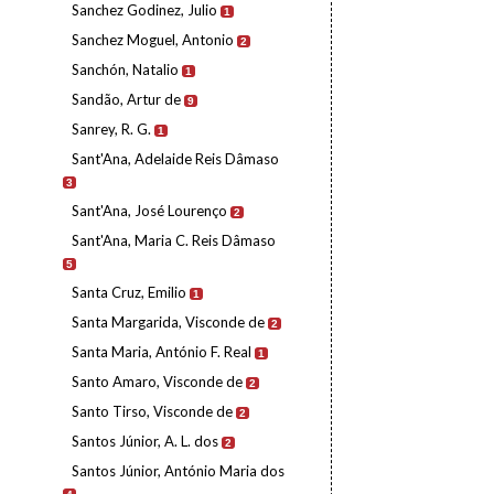
Sanchez Godinez, Julio
1
Sanchez Moguel, Antonio
2
Sanchón, Natalio
1
Sandão, Artur de
9
Sanrey, R. G.
1
Sant'Ana, Adelaide Reis Dâmaso
3
Sant'Ana, José Lourenço
2
Sant'Ana, Maria C. Reis Dâmaso
5
Santa Cruz, Emilio
1
Santa Margarida, Visconde de
2
Santa Maria, António F. Real
1
Santo Amaro, Visconde de
2
Santo Tirso, Visconde de
2
Santos Júnior, A. L. dos
2
Santos Júnior, António Maria dos