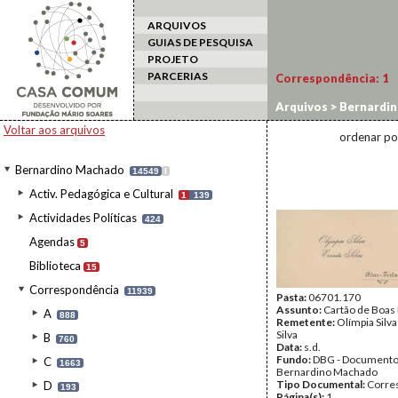
ARQUIVOS
GUIAS DE PESQUISA
PROJETO
PARCERIAS
Correspondência:
1
Arquivos
>
Bernardi
Voltar aos arquivos
ordenar po
Bernardino Machado
14549
I
Activ. Pedagógica e Cultural
1
139
Actividades Políticas
424
Agendas
5
Biblioteca
15
Correspondência
11939
Pasta:
06701.170
Assunto:
Cartão de Boas 
A
888
Remetente:
Olímpia Silva
Silva
B
760
Data:
s.d.
Fundo:
DBG - Document
C
1663
Bernardino Machado
Tipo Documental:
Corre
D
193
Página(s):
1