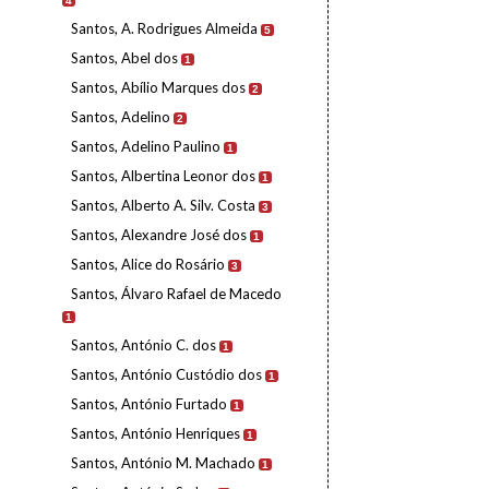
4
Santos, A. Rodrigues Almeida
5
Santos, Abel dos
1
Santos, Abílio Marques dos
2
Santos, Adelino
2
Santos, Adelino Paulino
1
Santos, Albertina Leonor dos
1
Santos, Alberto A. Silv. Costa
3
Santos, Alexandre José dos
1
Santos, Alice do Rosário
3
Santos, Álvaro Rafael de Macedo
1
Santos, António C. dos
1
Santos, António Custódio dos
1
Santos, António Furtado
1
Santos, António Henriques
1
Santos, António M. Machado
1