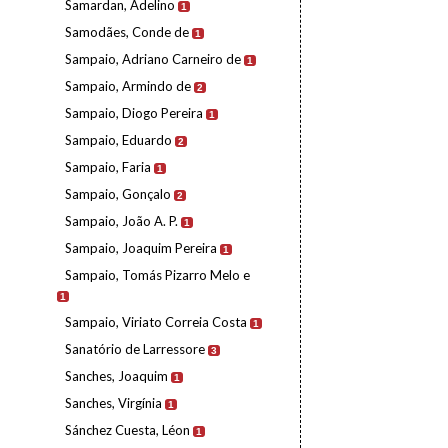
Samardan, Adelino
1
Samodães, Conde de
1
Sampaio, Adriano Carneiro de
1
Sampaio, Armindo de
2
Sampaio, Diogo Pereira
1
Sampaio, Eduardo
2
Sampaio, Faria
1
Sampaio, Gonçalo
2
Sampaio, João A. P.
1
Sampaio, Joaquim Pereira
1
Sampaio, Tomás Pizarro Melo e
1
Sampaio, Viriato Correia Costa
1
Sanatório de Larressore
3
Sanches, Joaquim
1
Sanches, Virgínia
1
Sánchez Cuesta, Léon
1