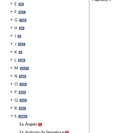
E
59
F
821
G
726
H
46
I
6
J
121
K
9
L
546
M
2127
N
180
O
126
P
853
Q
162
R
691
S
1063
Sá, Ângelo
1
Sá, Augusto de Sequeira e
3