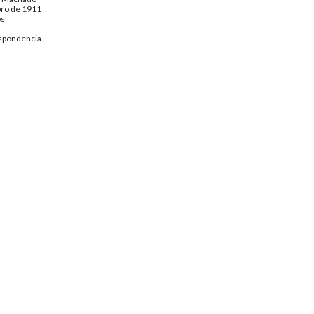
bro de 1911
os
spondencia