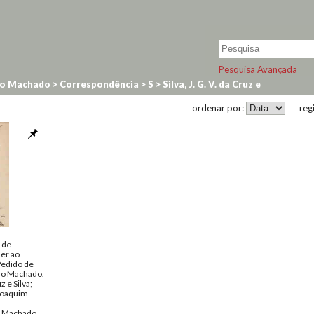
Pesquisa Avançada
no Machado
>
Correspondência
>
S
>
Silva, J. G. V. da Cruz e
ordenar por:
reg
 de
er ao
Pedido de
no Machado.
z e Silva;
 Joaquim
o Machado