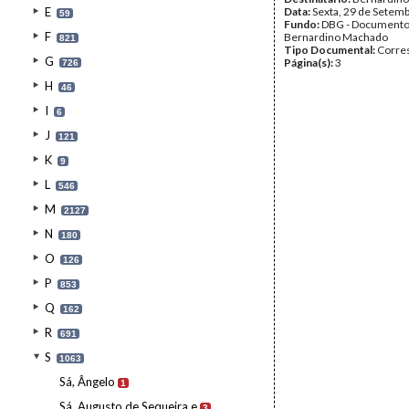
E
Data:
Sexta, 29 de Setem
59
Fundo:
DBG - Document
F
Bernardino Machado
821
Tipo Documental:
Corre
G
Página(s):
3
726
H
46
I
6
J
121
K
9
L
546
M
2127
N
180
O
126
P
853
Q
162
R
691
S
1063
Sá, Ângelo
1
Sá, Augusto de Sequeira e
3