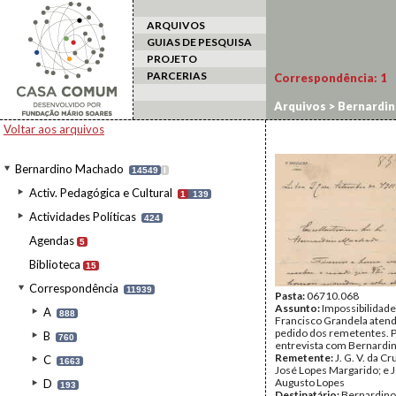
ARQUIVOS
GUIAS DE PESQUISA
PROJETO
PARCERIAS
Correspondência:
1
Arquivos
>
Bernardi
Voltar aos arquivos
Bernardino Machado
14549
I
Activ. Pedagógica e Cultural
1
139
Actividades Políticas
424
Agendas
5
Biblioteca
15
Correspondência
11939
Pasta:
06710.068
Assunto:
Impossibilidade
A
888
Francisco Grandela atend
pedido dos remetentes. 
B
760
entrevista com Bernardi
Remetente:
J. G. V. da Cru
C
1663
José Lopes Margarido; e
Augusto Lopes
D
193
Destinatário:
Bernardin