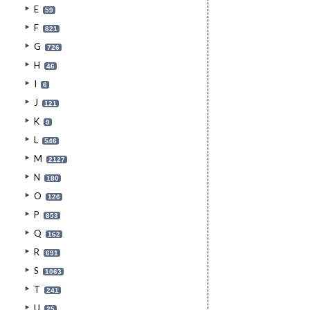
E
59
F
821
G
726
H
46
I
6
J
121
K
9
L
546
M
2127
N
180
O
126
P
853
Q
162
R
691
S
1063
T
241
U
25