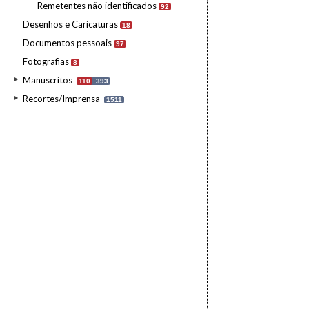
_Remetentes não identificados
92
Desenhos e Caricaturas
18
Documentos pessoais
97
Fotografias
8
Manuscritos
110
393
Recortes/Imprensa
1511