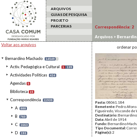
ARQUIVOS
GUIAS DE PESQUISA
PROJETO
PARCERIAS
Correspondência:
2
Arquivos
>
Bernardi
Voltar aos arquivos
ordenar po
Bernardino Machado
14549
I
Activ. Pedagógica e Cultural
1
139
Actividades Políticas
424
Agendas
5
Biblioteca
15
Correspondência
11939
Pasta:
08061.184
Remetente:
Pedro Afons
A
888
Figueiredo, Visconde de 
Destinatário:
Bernardin
B
760
Data:
Abril de 1914
Fundo:
Bernardino Mach
C
1663
Tipo Documental:
Corre
Página(s):
2
D
193