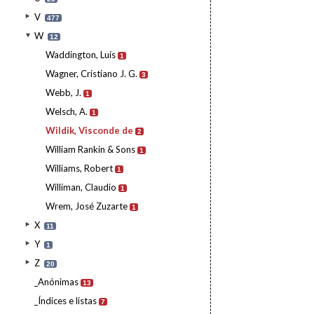
V
477
W
12
Waddington, Luís
1
Wagner, Cristiano J. G.
3
Webb, J.
1
Welsch, A.
1
Wildik, Visconde de
2
William Rankin & Sons
1
Williams, Robert
1
Williman, Claudio
1
Wrem, José Zuzarte
1
X
11
Y
1
Z
20
_Anónimas
13
_Índices e listas
7