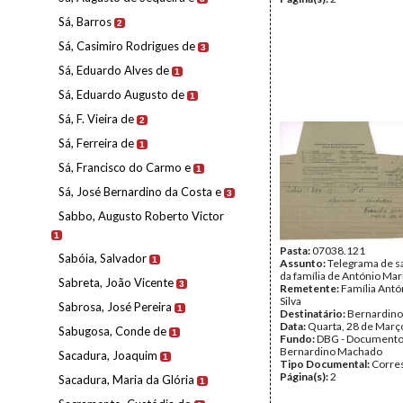
Sá, Barros
2
Sá, Casimiro Rodrigues de
3
Sá, Eduardo Alves de
1
Sá, Eduardo Augusto de
1
Sá, F. Vieira de
2
Sá, Ferreira de
1
Sá, Francisco do Carmo e
1
Sá, José Bernardino da Costa e
3
Sabbo, Augusto Roberto Victor
1
Pasta:
07038.121
Sabóia, Salvador
1
Assunto:
Telegrama de 
da família de António Mari
Sabreta, João Vicente
3
Remetente:
Família Antó
Silva
Sabrosa, José Pereira
1
Destinatário:
Bernardin
Data:
Quarta, 28 de Març
Sabugosa, Conde de
1
Fundo:
DBG - Document
Bernardino Machado
Sacadura, Joaquim
1
Tipo Documental:
Corre
Página(s):
2
Sacadura, Maria da Glória
1