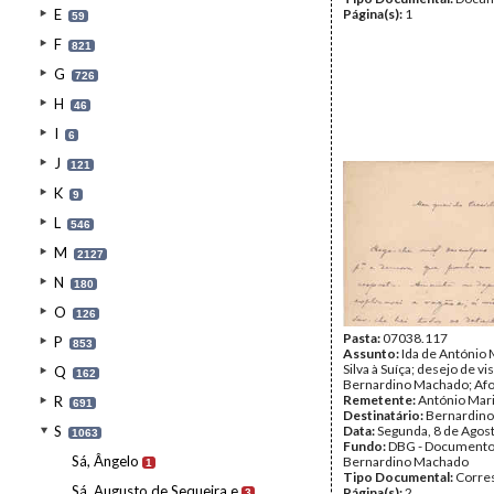
E
Página(s):
1
59
F
821
G
726
H
46
I
6
J
121
K
9
L
546
M
2127
N
180
O
126
Pasta:
07038.117
P
853
Assunto:
Ida de António 
Silva à Suíça; desejo de vis
Q
162
Bernardino Machado; Af
Remetente:
António Mari
R
691
Destinatário:
Bernardin
S
Data:
Segunda, 8 de Agos
1063
Fundo:
DBG - Document
Sá, Ângelo
Bernardino Machado
1
Tipo Documental:
Corre
Sá, Augusto de Sequeira e
Página(s):
2
3