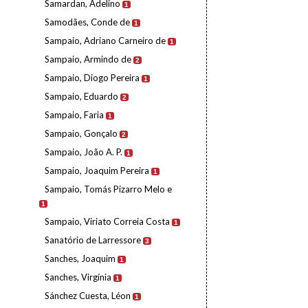
Samardan, Adelino
1
Samodães, Conde de
1
Sampaio, Adriano Carneiro de
1
Sampaio, Armindo de
2
Sampaio, Diogo Pereira
1
Sampaio, Eduardo
2
Sampaio, Faria
1
Sampaio, Gonçalo
2
Sampaio, João A. P.
1
Sampaio, Joaquim Pereira
1
Sampaio, Tomás Pizarro Melo e
1
Sampaio, Viriato Correia Costa
1
Sanatório de Larressore
3
Sanches, Joaquim
1
Sanches, Virgínia
1
Sánchez Cuesta, Léon
1