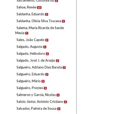
Sacramento, Custódia do
1
Sahue, Renée
10
Saldanha, Eduardo
2
Saldanha, Olívia Silva Toscana
1
Salema, Maria Ricarda de Sande
Mexia
1
Sales, João Capelo
2
Salgado, Augusto
1
Salgado, Heliodoro
2
Salgado, José J. de Araújo
2
Salgueiro, Adriano Dias Barata
2
Salgueiro, Eduardo
2
Salgueiro, Mário
2
Salgueiro, Prestes
3
Salmeron y Garcia, Nicolas
1
Saloio Júnior, António Cristiano
1
Salvador, Palmira de Sousa
2