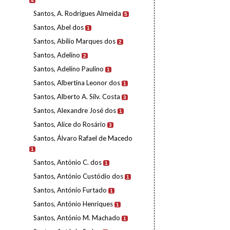
4
Santos, A. Rodrigues Almeida
5
Santos, Abel dos
1
Santos, Abílio Marques dos
2
Santos, Adelino
2
Santos, Adelino Paulino
1
Santos, Albertina Leonor dos
1
Santos, Alberto A. Silv. Costa
3
Santos, Alexandre José dos
1
Santos, Alice do Rosário
3
Santos, Álvaro Rafael de Macedo
1
Santos, António C. dos
1
Santos, António Custódio dos
1
Santos, António Furtado
1
Santos, António Henriques
1
Santos, António M. Machado
1