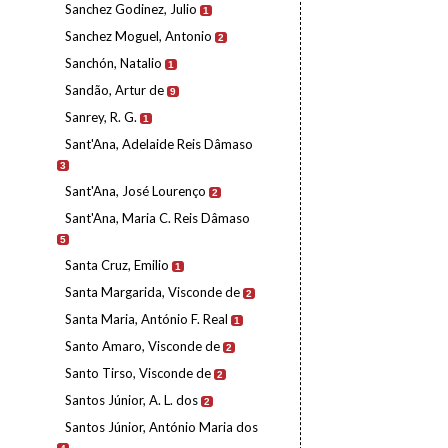
Sanchez Godinez, Julio
1
Sanchez Moguel, Antonio
2
Sanchón, Natalio
1
Sandão, Artur de
9
Sanrey, R. G.
1
Sant'Ana, Adelaide Reis Dâmaso
3
Sant'Ana, José Lourenço
2
Sant'Ana, Maria C. Reis Dâmaso
5
Santa Cruz, Emilio
1
Santa Margarida, Visconde de
2
Santa Maria, António F. Real
1
Santo Amaro, Visconde de
2
Santo Tirso, Visconde de
2
Santos Júnior, A. L. dos
2
Santos Júnior, António Maria dos