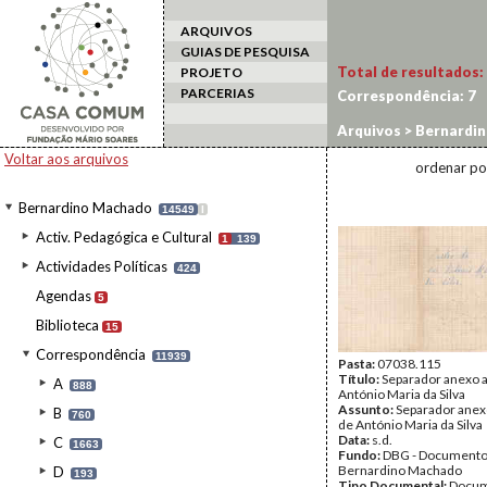
ARQUIVOS
GUIAS DE PESQUISA
Total de resultados:
PROJETO
PARCERIAS
Correspondência:
7
Arquivos
>
Bernardi
Voltar aos arquivos
ordenar po
Bernardino Machado
14549
I
Activ. Pedagógica e Cultural
1
139
Actividades Políticas
424
Agendas
5
Biblioteca
15
Correspondência
11939
Pasta:
07038.115
Título:
Separador anexo a
A
888
António Maria da Silva
Assunto:
Separador anexo
B
760
de António Maria da Silva
Data:
s.d.
C
1663
Fundo:
DBG - Document
Bernardino Machado
D
193
Tipo Documental:
Docum