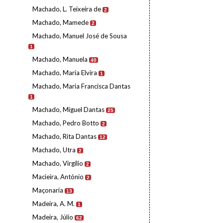
Machado, L. Teixeira de
2
Machado, Mamede
2
Machado, Manuel José de Sousa
1
Machado, Manuela
40
Machado, Maria Elvira
1
Machado, Maria Francisca Dantas
1
Machado, Miguel Dantas
25
Machado, Pedro Botto
2
Machado, Rita Dantas
12
Machado, Utra
2
Machado, Virgílio
2
Macieira, António
2
Maçonaria
13
Madeira, A. M.
1
Madeira, Júlio
62