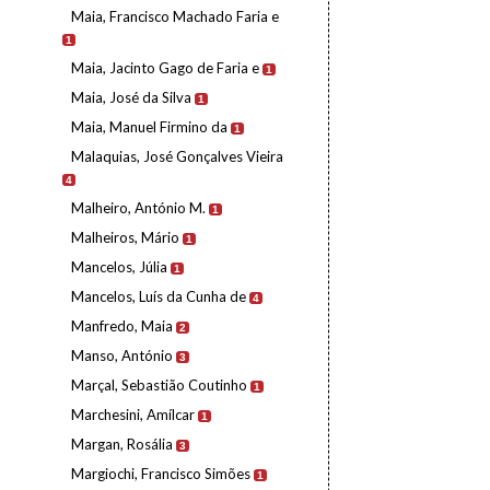
Maia, Francisco Machado Faria e
1
Maia, Jacinto Gago de Faria e
1
Maia, José da Silva
1
Maia, Manuel Firmino da
1
Malaquias, José Gonçalves Vieira
4
Malheiro, António M.
1
Malheiros, Mário
1
Mancelos, Júlia
1
Mancelos, Luís da Cunha de
4
Manfredo, Maia
2
Manso, António
3
Marçal, Sebastião Coutinho
1
Marchesini, Amílcar
1
Margan, Rosália
3
Margiochi, Francisco Simões
1