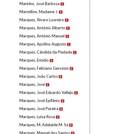
Marinho, José Barbosa
1
Marmillon, Madame J.
1
Marques, Álvaro Loureiro
1
Marques, António Alberto
1
Marques, António Manuel
1
Marques, Apolino Augusto
1
Marques, Cândida da Piedade
1
Marques, Emídio
1
Marques, Feliciano Gervásio
2
Marques, João Carlos
2
Marques, José
1
Marques, José Eduardo Vallejo
1
Marques, José Epifânio
2
Marques, José Pereira
3
Marques, Luísa Rosa
1
Marques, M. Adelaide M. Sá
2
Marques, Manuel dos Santos
2