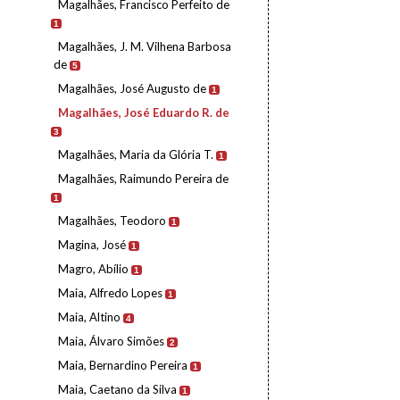
Magalhães, Francisco Perfeito de
1
Magalhães, J. M. Vilhena Barbosa
de
5
Magalhães, José Augusto de
1
Magalhães, José Eduardo R. de
3
Magalhães, Maria da Glória T.
1
Magalhães, Raimundo Pereira de
1
Magalhães, Teodoro
1
Magina, José
1
Magro, Abílio
1
Maia, Alfredo Lopes
1
Maia, Altino
4
Maia, Álvaro Simões
2
Maia, Bernardino Pereira
1
Maia, Caetano da Silva
1