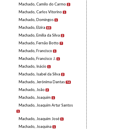
Machado, Camilo do Carmo
2
Machado, Carlos Vitorino
1
Machado, Domingos
1
Machado, Elzira
65
Machado, Emília da Silva
2
Machado, Fernão Botto
7
Machado, Francisco
1
Machado, Francisco J.
1
Machado, Inácio
1
Machado, Isabel da Silva
2
Machado, Jerónima Dantas
74
Machado, João
2
Machado, Joaquim
1
Machado, Joaquim Artur Santos
1
Machado, Joaquim José
1
Machado, Joaquina
1