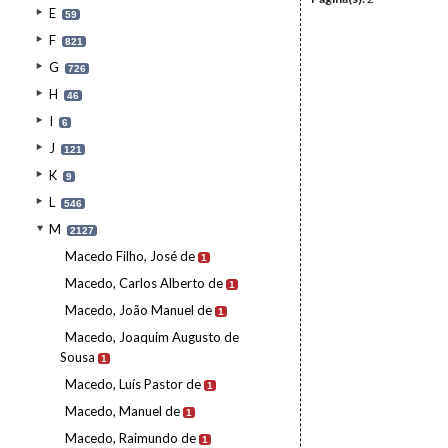
E
59
F
821
G
726
H
46
I
6
J
121
K
9
L
546
M
2127
Macedo Filho, José de
1
Macedo, Carlos Alberto de
1
Macedo, João Manuel de
1
Macedo, Joaquim Augusto de
Sousa
1
Macedo, Luís Pastor de
1
Macedo, Manuel de
1
Macedo, Raimundo de
1