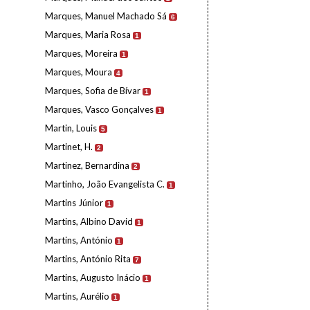
Marques, Manuel Machado Sá
6
Marques, Maria Rosa
1
Marques, Moreira
1
Marques, Moura
4
Marques, Sofia de Bívar
1
Marques, Vasco Gonçalves
1
Martin, Louis
5
Martinet, H.
2
Martinez, Bernardina
2
Martinho, João Evangelista C.
1
Martins Júnior
1
Martins, Albino David
1
Martins, António
1
Martins, António Rita
7
Martins, Augusto Inácio
1
Martins, Aurélio
1