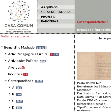
ARQUIVOS
GUIAS DE PESQUISA
PROJETO
PARCERIAS
Correspondência:
3
Arquivos
>
Bernardi
Voltar aos arquivos
ordenar po
Bernardino Machado
14549
I
Activ. Pedagógica e Cultural
1
139
Actividades Políticas
424
Agendas
5
Biblioteca
15
Correspondência
11939
Pasta:
06720.169
Remetente:
José Eduardo
A
888
Magalhães
Destinatário:
Bernardin
B
760
Data:
Quinta, 14 de Març
Fundo:
DBG - Document
C
1663
Bernardino Machado
Tipo Documental:
Corre
D
193
Página(s):
2